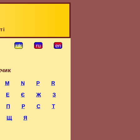
ті
uk
ru
en
жчик
M
N
P
R
Е
Є
Ж
З
П
Р
С
Т
Щ
Я