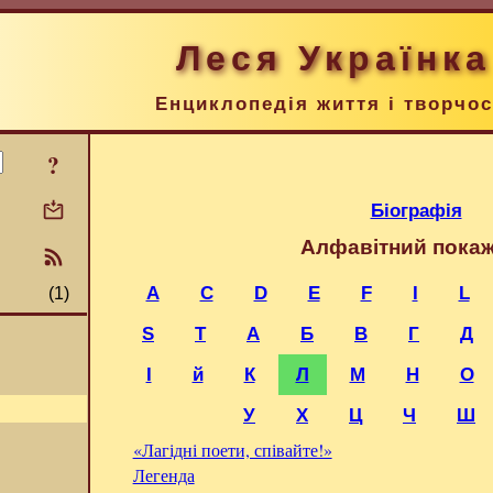
Леся Українка
Енциклопедія життя і творчос
?
Біографія
Алфавітний пока
A
C
D
E
F
I
L
(1)
S
T
А
Б
В
Г
Д
І
й
К
Л
М
Н
О
У
Х
Ц
Ч
Ш
«Лагідні поети, співайте!»
Легенда