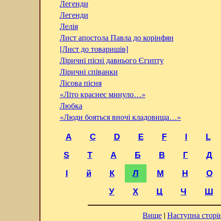
Легенди
Легенди
Лелія
Лист апостола Павла до корінфян
[Лист до товаришів]
Ліричні пісні давнього Єгипту
Ліричні співанки
Лісова пісня
«Літо краснеє минуло…»
Любка
«Люди бояться вночі кладовища…»
A
C
D
E
F
I
L
S
T
А
Б
В
Г
Д
І
й
К
Л
М
Н
О
У
Х
Ц
Ч
Ш
Вище
|
Наступна сторі