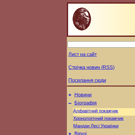
Лист на сайт
Стрічка новин (RSS)
Посилання сюди
+
Новини
–
Біографія
Алфавітний покажчик
Хронологічний покажчик
Мандри Лесі Українки
+
Вірші