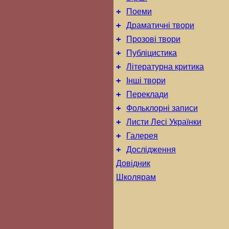
+
Поеми
+
Драматичні твори
+
Прозові твори
+
Публіцистика
+
Літературна критика
+
Інші твори
+
Переклади
+
Фольклорні записи
+
Листи Лесі Українки
+
Галерея
+
Дослідження
Довідник
Школярам