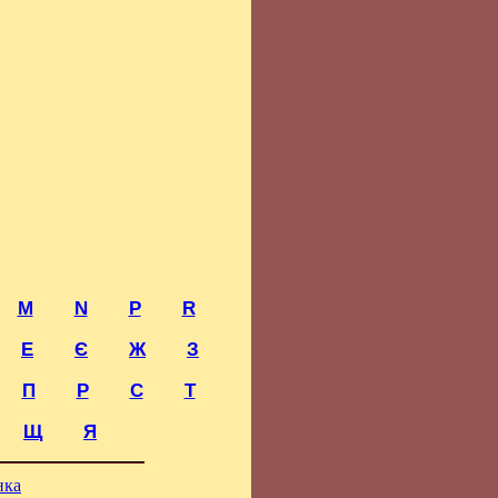
M
N
P
R
Е
Є
Ж
З
П
Р
С
Т
Щ
Я
нка