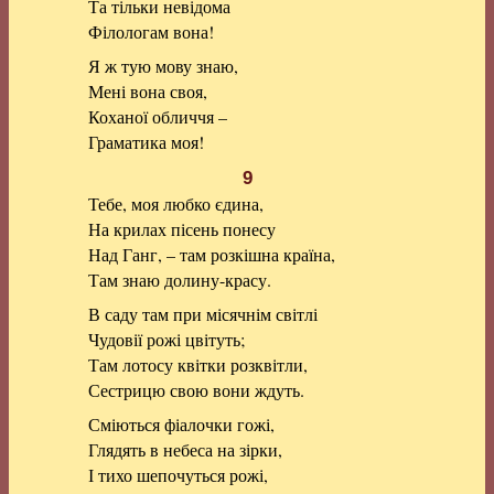
Та тільки невідома
Філологам вона!
Я ж тую мову знаю,
Мені вона своя,
Коханої обличчя –
Граматика моя!
9
Тебе, моя любко єдина,
На крилах пісень понесу
Над Ганг, – там розкішна країна,
Там знаю долину-красу.
В саду там при місячнім світлі
Чудовії рожі цвітуть;
Там лотосу квітки розквітли,
Сестрицю свою вони ждуть.
Сміються фіалочки гожі,
Глядять в небеса на зірки,
І тихо шепочуться рожі,