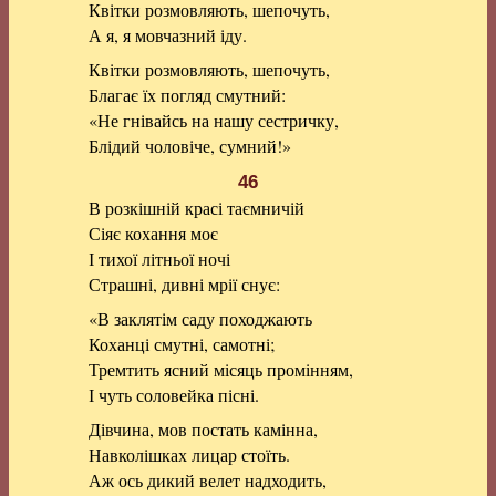
Квітки розмовляють, шепочуть,
А я, я мовчазний іду.
Квітки розмовляють, шепочуть,
Благає їх погляд смутний:
«Не гнівайсь на нашу сестричку,
Блідий чоловіче, сумний!»
46
В розкішній красі таємничій
Сіяє кохання моє
І тихої літньої ночі
Страшні, дивні мрії снує:
«В заклятім саду походжають
Коханці смутні, самотні;
Тремтить ясний місяць промінням,
І чуть соловейка пісні.
Дівчина, мов постать камінна,
Навколішках лицар стоїть.
Аж ось дикий велет надходить,