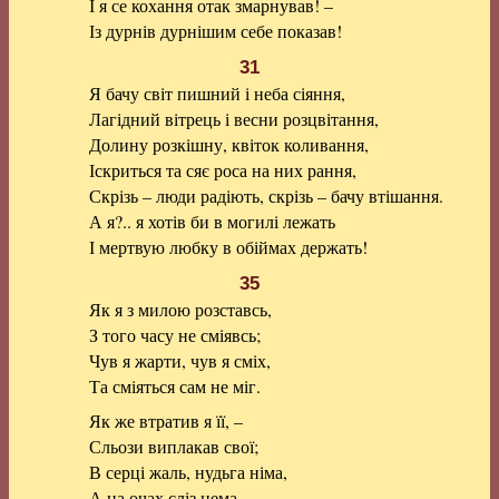
І я се кохання отак змарнував! –
Із дурнів дурнішим себе показав!
31
Я бачу світ пишний і неба сіяння,
Лагідний вітрець і весни розцвітання,
Долину розкішну, квіток коливання,
Іскриться та сяє роса на них рання,
Скрізь – люди радіють, скрізь – бачу втішання.
А я?.. я хотів би в могилі лежать
І мертвую любку в обіймах держать!
35
Як я з милою розставсь,
З того часу не сміявсь;
Чув я жарти, чув я сміх,
Та сміяться сам не міг.
Як же втратив я її, –
Сльози виплакав свої;
В серці жаль, нудьга німа,
А на очах сліз нема.