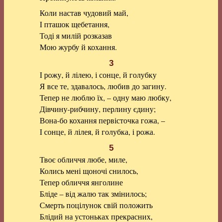
Коли настав чудовий май,
І пташок щебетання,
Тоді я милій розказав
Мою журбу й кохання.
3
І рожу, й лілею, і сонце, й голубку
Я все те, здавалось, любив до загину.
Тепер не люблю їх, – одну маю любку,
Дівчину-рибчину, перлину єдину;
Вона-бо кохання первісточка гожа, –
І сонце, й лілея, й голубка, і рожа.
5
Твоє обличчя любе, миле,
Колись мені щоночі снилось,
Тепер обличчя янголине
Бліде – від жалю так змінилось;
Смерть поцілунок свій положить
Блідий на устоньках прекрасних,