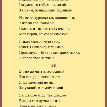
І кидаюсь я тобі, мила, до ніг
З гірким, безнадійним риданням.
На мене журливо так дивишся ти,
Хитаєш собі головою,
І котяться з ясних твоїх оченят,
Мов перли, сльоза за сльозою.
І тихеє слово я чую твоє,
Букет з кипарису приймаю.
Прокинусь – букет з кипарису зника,
А слово твоє забуваю.
58
В гаю шумить вітер осінній,
Так холодно, вогко вночі…
Я їду самотній по лісі,
Закутаний, в темнім плащі.
Як швидко я їду, так швидко
Вперед моя думка летить,
Туди вона весело лине,