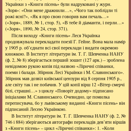
Українки з «Книги пісень» були надруковані у журн.
«Зоря»: «Они мене дражнили…», «Чого так поблідли ті
рожі ясні?», «Як я про свою говорив вам печаль…»
(«Зоря», 1889, № 1, стор. 5), «В тебе й діаманти, і перли…»
(«Зоря», 1890, № 24, стор. 371).
Після виходу «Книги пісень» Леся Українка
продовжувала перекладати поезії Г. Гейне. Вона мала намір
у 1905 р. об’єднати всі свої переклади і видати окремою
книжкою. В Інститут літератури ім. Т. Г. Шевченка НАНУ
(ф. 2, № 8) зберігається перший зошит (127 арк.) – зроблена
невідомою рукою копія під назвою «Ліричні співанки,
поеми і балади. Збірник Лесі Українки і М. Славинського».
Збірник мав дозвіл київської цензури від 8 серпня 1905 р.,
але світу так і не побачив. У цій копії вірш 12 «Вітер смерчі
білі, страшні…» з циклу «Поворіт додому» підписано
ініціалами М. Славинського. Очевидно, це помилка
переписувача, бо у львівському виданні «Книги пісень» він
підписаний Лесею Українкою.
В Інститут літератури ім. Т. Г. Шевченка НАНУ (ф. 2, №
746 і 884) зберігаються автографи перекладів дев’яти віршів
з «Книги пісень» – цикл «Ліричні співанки»: 1. «Коли