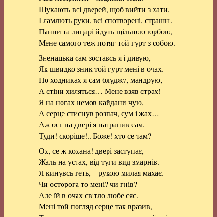
Шукають всі дверей, щоб вийти з хати,
І ламлють руки, всі спотворені, страшні.
Панни та лицарі йдуть щільною юрбою,
Мене самого теж потяг той гурт з собою.
Зненацька сам зоставсь я і дивую,
Як швидко зник той гурт мені в очах.
По ходниках я сам блуджу, мандрую,
А стіни хиляться… Мене взяв страх!
Я на ногах немов кайдани чую,
А серце стиснув розпач, сум і жах…
Аж ось на двері я натрапив сам.
Туди! скоріше!.. Боже! хто се там?
Ох, се ж кохана! двері заступає,
Жаль на устах, від туги вид змарнів.
Я кинувсь геть, – рукою милая махає.
Чи осторога то мені? чи гнів?
Але їй в очах світло любе сяє.
Мені той погляд серце так вразив,