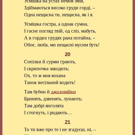
Усмішка на устах немов змія,
Здіймаються високо груди горді, –
Одна нещасна ти, нещасна, як і я.
Усмішка гостра, а однак сумна,
І гасне погляд твій, од сліз, мабуть,
А в гордих грудях рана потайна, –
Обоє, люба, ми нещасні мусим буть!
20
Сопілки й сурми грають,
І скрипочка заводить;
Ох, то ж моя кохана
Танок весільний водить!
Там бубни й
джоломійки
Бринять, дзвенять, лунають;
Там добрі янголята
І стогнуть, і ридають…
21
То ти вже про те і не згадуєш, ні, –