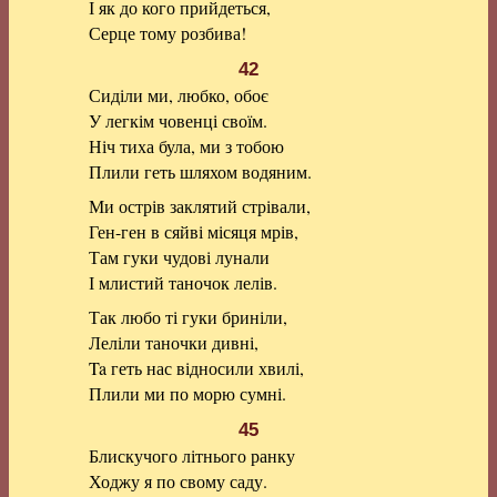
І як до кого прийдеться,
Серце тому розбива!
42
Сиділи ми, любко, обоє
У легкім човенці своїм.
Ніч тиха була, ми з тобою
Плили геть шляхом водяним.
Ми острів заклятий стрівали,
Ген-ген в сяйві місяця мрів,
Там гуки чудові лунали
І млистий таночок лелів.
Так любо ті гуки бриніли,
Леліли таночки дивні,
Ta геть нас відносили хвилі,
Плили ми по морю сумні.
45
Блискучого літнього ранку
Ходжу я по свому саду.