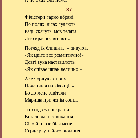
37
Філістери гарно вбрані
По полях, лісах гуляють,
Раді, скачуть, мов телята,
Літо краснеє вітають.
Погляд їх блищить, – дивують:
«Як цвіте все романтично!»
Довгі вуха наставляють:
«Як співає шпак велично!»
Але чорную запону
Почепив я на віконці, –
Бо до мене завітали
Марища при яснім сонці.
То з підземної країни
Встало давнєє кохання,
Сіло й плаче біля мене…
Серце рвуть його ридання!