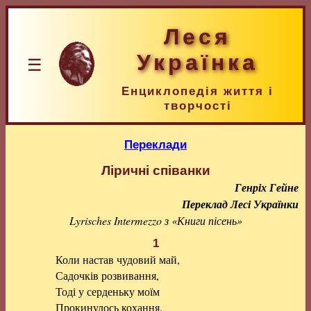
Леся
Українка
☰
Енциклопедія життя і
творчості
Переклади
Ліричні співанки
Генріх Гейне
Переклад Лесі Українки
Lyrisches Intermezzo з «Книги пісень»
1
Коли настав чудовий май,
Садочків розвивання,
Тоді у серденьку моїм
Прокинулось кохання.