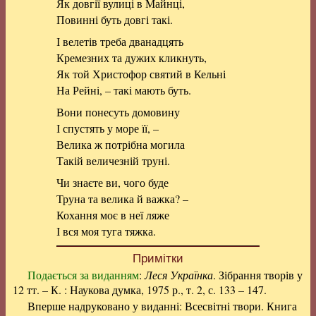
Як довгії вулиці в Майнці,
Повинні буть довгі такі.
І велетів треба дванадцять
Кремезних та дужих кликнуть,
Як той Христофор святий в Кельні
На Рейні, – такі мають буть.
Вони понесуть домовину
І спустять у море її, –
Велика ж потрібна могила
Такій величезній труні.
Чи знаєте ви, чого буде
Труна та велика й важка? –
Кохання моє в неї ляже
І вся моя туга тяжка.
Примітки
Подається за виданням
:
Леся Українка
. Зібрання творів у
12 тт. – К. : Наукова думка, 1975 р., т. 2, с. 133 – 147.
Вперше надруковано у виданні: Всесвітні твори. Книга