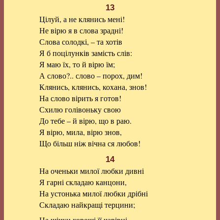
13
Цілуй, а не клянись мені!
Не вірю я в слова зрадні!
Слова солодкі, – та хотів
Я б поцілунків замість слів:
Я маю їх, то й вірю їм;
А слово?.. слово – порох, дим!
Клянись, клянись, кохана, знов!
На слово вірить я готов!
Схилю голівоньку свою
До тебе – й вірю, що в раю.
Я вірю, мила, вірю знов,
Що більш ніж вічна ся любов!
14
На оченьки милої любки дивні
Я гарні складаю канцони,
На устонька милої любки дрібні
Складаю найкращі терцини;
На щічки хороші її чарівні