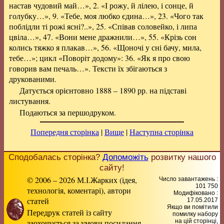
настав чудовий май…», 2. «І рожу, й лілею, і сонце, й
голубку…», 9. «Тебе, моя любко єдина…», 23. «Чого так
поблідли ті рожі ясні?..», 25. «Співав соловейко, і липа
цвіла…», 47. «Вони мене дражнили…», 55. «Крізь сон
колись тяжко я плакав…», 56. «Щоночі у сні бачу, мила,
тебе…»; цикл «Поворіт додому»: 36. «Як я про свою
говорив вам печаль…». Тексти їх збігаються з
друкованими.
Датується орієнтовно 1888 – 1890 рр. на підставі
листування.
Подаються за першодруком.
Попередня сторінка
|
Вище
|
Наступна сторінка
Сподобалась сторінка?
Допоможіть
розвитку нашого
сайту!
© 2006 – 2026 М.І.Жарких (ідея,
Число завантажень :
101 750
технологія, коментарі), автори
Модифіковано :
статей
17.05.2017
Якщо ви помітили
Передрук статей із сайту
помилку набору
заохочується за умови посилання
на цiй сторiнцi,