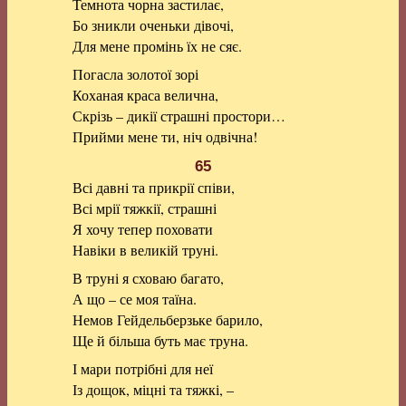
Темнота чорна застилає,
Бо зникли оченьки дівочі,
Для мене промінь їх не сяє.
Погасла золотої зорі
Коханая краса велична,
Скрізь – дикії страшні простори…
Прийми мене ти, ніч одвічна!
65
Всі давні та прикрії співи,
Всі мрії тяжкії, страшні
Я хочу тепер поховати
Навіки в великій труні.
В труні я сховаю багато,
А що – се моя таїна.
Немов Гейдельберзьке барило,
Ще й більша буть має труна.
І мари потрібні для неї
Із дощок, міцні та тяжкі, –