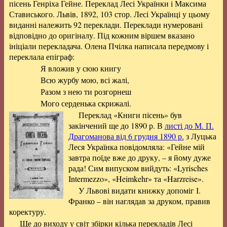
пісень Генріха Гейне. Переклад Лесі Українки і Максима
Стависького. Львів, 1892, 103 стор. Лесі Українці у цьому
виданні належить 92 переклади. Переклади нумеровані
відповідно до оригіналу. Під кожним віршем вказано
ініціали перекладача. Олена Пчілка написала передмову і
переклала епіграф:
Я вложив у сюю книгу
Всю журбу мою, всі жалі,
Разом з нею ти розгорнеш
Мого серденька скрижалі.
Переклад «Книги пісень» був
закінчений ще до 1890 р. В
листі до М. П.
Драгоманова від 6 грудня 1890 р.
з Луцька
Леся Українка повідомляла: «Гейне мій
завтра поїде вже до друку, – я йому дуже
рада! Сим випуском вийдуть: «Lyrisches
Intermezzo», «Heimkehr» та «Harzreise».
У Львові видати книжку допоміг І.
Франко – він наглядав за друком, правив
коректуру.
Ще до виходу у світ збірки кілька перекладів Лесі