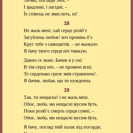
І зрадливі, і лагідні, –
Їх співець не змислить, ні!
18
Не жаль мені, хай серце розіб’є
Загублена любов! хоч промінь б’є
Круг тебе з самоцвітів, – не жалкую:
Я бачу твого серця ніч тяжкую.
Давно се знаю. Бачив я у сні:
В тім серці ніч, – не промені ясні;
Те серденько гризе змія страшенна!..
Я бачив, любая, що ти нужденна.
19
Так, ти нещасна! і не жаль мені.
Обоє, люба, ми нещасні мусим буть,
Поки розіб’є смерть серця сумні, –
Обоє, люба, ми нещасні мусим буть.
Я бачу, погляд твій палає від погорди,