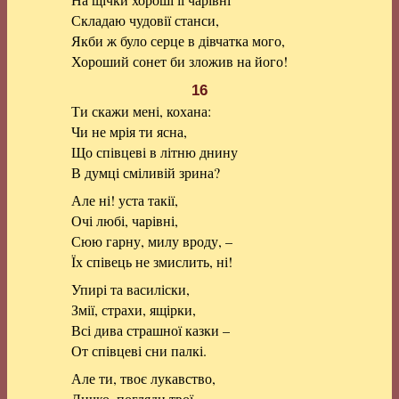
Складаю чудовії станси,
Якби ж було серце в дівчатка мого,
Хороший сонет би зложив на його!
16
Ти скажи мені, кохана:
Чи не мрія ти ясна,
Що співцеві в літню днину
В думці сміливій зрина?
Але ні! уста такії,
Очі любі, чарівні,
Сюю гарну, милу вроду, –
Їх співець не змислить, ні!
Упирі та василіски,
Змії, страхи, ящірки,
Всі дива страшної казки –
От співцеві сни палкі.
Але ти, твоє лукавство,
Личко, погляди твої, –