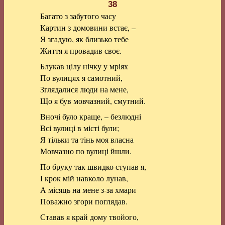
38
Багато з забутого часу
Картин з домовини встає, –
Я згадую, як близько тебе
Життя я провадив своє.
Блукав цілу нічку у мріях
По вулицях я самотний,
Зглядалися люди на мене,
Що я був мовчазний, смутний.
Вночі було краще, – безлюдні
Всі вулиці в місті були;
Я тільки та тінь моя власна
Мовчазно по вулиці йшли.
По бруку так швидко ступав я,
І крок мій навколо лунав,
А місяць на мене з-за хмари
Поважно згори поглядав.
Ставав я край дому твойого,