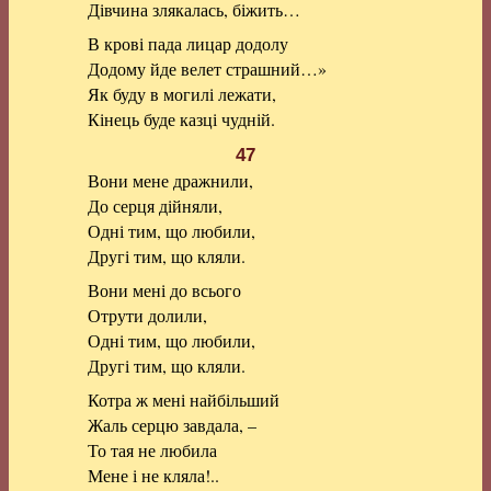
Дівчина злякалась, біжить…
В крові пада лицар додолу
Додому йде велет страшний…»
Як буду в могилі лежати,
Кінець буде казці чудній.
47
Вони мене дражнили,
До серця дійняли,
Одні тим, що любили,
Другі тим, що кляли.
Вони мені до всього
Отрути долили,
Одні тим, що любили,
Другі тим, що кляли.
Котра ж мені найбільший
Жаль серцю завдала, –
То тая не любила
Мене і не кляла!..