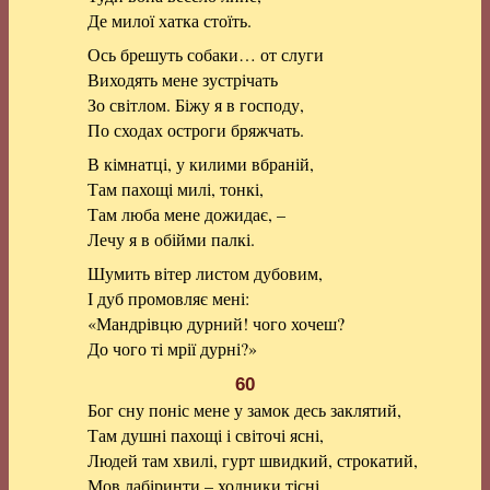
Де милої хатка стоїть.
Ось брешуть собаки… от слуги
Виходять мене зустрічать
Зо світлом. Біжу я в господу,
По сходах остроги бряжчать.
В кімнатці, у килими вбраній,
Там пахощі милі, тонкі,
Там люба мене дожидає, –
Лечу я в обійми палкі.
Шумить вітер листом дубовим,
І дуб промовляє мені:
«Мандрівцю дурний! чого хочеш?
До чого ті мрії дурні?»
60
Бог сну поніс мене у замок десь заклятий,
Там душні пахощі і світочі ясні,
Людей там хвилі, гурт швидкий, строкатий,
Мов лабіринти – ходники тісні.