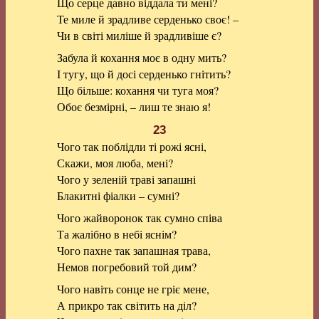
Що серце давно віддала ти мені?
Те миле й зрадливе серденько своє! –
Чи в світі миліше й зрадливіше є?
Забула й кохання моє в одну мить?
І тугу, що й досі серденько гнітить?
Що більше: кохання чи туга моя?
Обоє безмірні, – лиш те знаю я!
23
Чого так поблідли ті рожі ясні,
Скажи, моя люба, мені?
Чого у зеленій траві запашні
Блакитні фіалки – сумні?
Чого жайворонок так сумно співа
Та жалібно в небі яснім?
Чого пахне так запашная трава,
Немов погребовий той дим?
Чого навіть сонце не гріє мене,
А прикро так світить на діл?