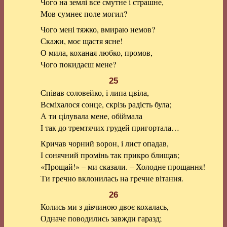
Чого на землі все смутне і страшне,
Мов сумнеє поле могил?
Чого мені тяжко, вмираю немов?
Скажи, моє щастя ясне!
О мила, коханая любко, промов,
Чого покидаєш мене?
25
Співав соловейко, і липа цвіла,
Всміхалося сонце, скрізь радість була;
А ти цілувала мене, обіймала
І так до тремтячих грудей пригортала…
Кричав чорний ворон, і лист опадав,
І сонячний промінь так прикро блищав;
«Прощай!» – ми сказали. – Холодне прощання!
Ти гречно вклонилась на гречне вітання.
26
Колись ми з дівчиною двоє кохалась,
Одначе поводились завжди гаразд;