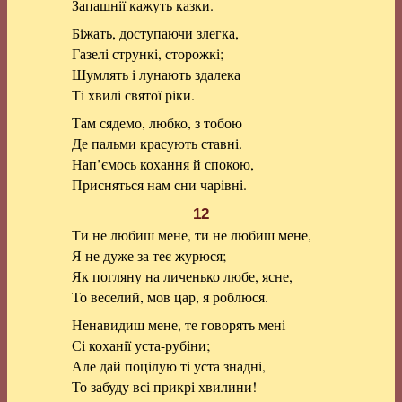
Запашнії кажуть казки.
Біжать, доступаючи злегка,
Газелі стрункі, сторожкі;
Шумлять і лунають здалека
Ті хвилі святої ріки.
Там сядемо, любко, з тобою
Де пальми красують ставні.
Нап’ємось кохання й спокою,
Присняться нам сни чарівні.
12
Ти не любиш мене, ти не любиш мене,
Я не дуже за теє журюся;
Як погляну на личенько любе, ясне,
То веселий, мов цар, я роблюся.
Ненавидиш мене, те говорять мені
Сі коханії уста-рубіни;
Але дай поцілую ті уста знадні,
То забуду всі прикрі хвилини!