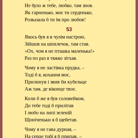
Не було ж тебе, любко, там знов.
Як гарненько, моє ти серденько,
Розказала б ти їм про любов!
53
Якось був я в чулім настрою,
Зійшов на шпилечок, там став.
«Ох, чом я не пташка маленька!»
Раз по раз я тяжко зітхав.
Чому я не ластівка прудка, –
Тоді б я, кохання моє,
Прилинув і звив би кубельце
Аж там, де віконце твоє.
Коли б же я був соловейком,
До тебе тоді б прилітав
І любо на липі зеленій
Щоніченьки я б щебетав.
Чому я не гава дурная, –
На серце тобі я б припав, –