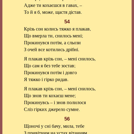
Адже ти кохаєшся в гавах, –
То й я б, може, щастя дістав.
54
Крізь сон колись тяжко я плакав,
Що вмерла ти, снилось мені;
Прокинувся потім, а сльози
З очей все котились дрібні.
Я плакав крізь сон, – мені снилось,
Що сам я без тебе зостав;
Прокинувся потім і довго
Я тяжко і гірко ридав.
Я плакав крізь сон, – мені снилось,
Що знов ти кохаєш мене;
Прокинувсь – і знов полилося
Сліз гірких джерело сумне.
56
Щоночі у сні бачу, мила, тебе
З привітним на устах вітанням