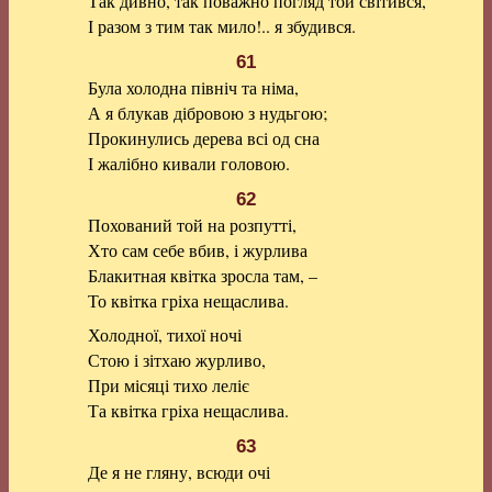
Так дивно, так поважно погляд той світився,
І разом з тим так мило!.. я збудився.
61
Була холодна північ та німа,
А я блукав дібровою з нудьгою;
Прокинулись дерева всі од сна
І жалібно кивали головою.
62
Похований той на розпутті,
Хто сам себе вбив, і журлива
Блакитная квітка зросла там, –
То квітка гріха нещаслива.
Холодної, тихої ночі
Стою і зітхаю журливо,
При місяці тихо леліє
Та квітка гріха нещаслива.
63
Де я не гляну, всюди очі