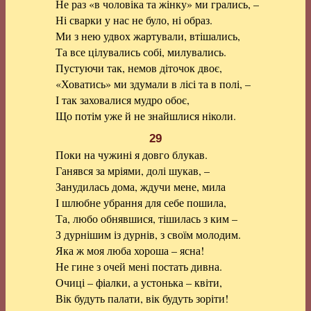
Не раз «в чоловіка та жінку» ми грались, –
Ні сварки у нас не було, ні образ.
Ми з нею удвох жартували, втішались,
Та все цілувались собі, милувались.
Пустуючи так, немов діточок двоє,
«Ховатись» ми здумали в лісі та в полі, –
І так заховалися мудро обоє,
Що потім уже й не знайшлися ніколи.
29
Поки на чужині я довго блукав.
Ганявся за мріями, долі шукав, –
Занудилась дома, ждучи мене, мила
І шлюбне убрання для себе пошила,
Та, любо обнявшися, тішилась з ким –
З дурнішим із дурнів, з своїм молодим.
Яка ж моя люба хороша – ясна!
Не гине з очей мені постать дивна.
Очиці – фіалки, а устонька – квіти,
Вік будуть палати, вік будуть зоріти!