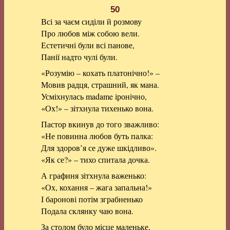
50
Всі за чаєм сиділи й розмову
Про любов між собою вели.
Естетичні були всі панове,
Панії надто чулі були.
«Розумію – кохать платонічно!» –
Мовив радця, страшний, як мана.
Усміхнулась madame іронічно,
«Ох!» – зітхнула тихенько вона.
Пастор вкинув до того зважливо:
«Не повинна любов буть палка:
Для здоров’я се дуже шкідливо».
«Як се?» – тихо спитала дочка.
А графиня зітхнула важенько:
«Ох, кохання – жага запальна!»
І баронові потім зграбненько
Подала склянку чаю вона.
За столом було місце маленьке,