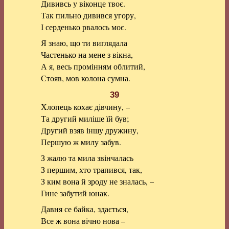
Дививсь у віконце твоє.
Так пильно дивився угору,
І серденько рвалось моє.
Я знаю, що ти виглядала
Частенько на мене з вікна,
А я, весь промінням облитий,
Стояв, мов колона сумна.
39
Хлопець кохає дівчину, –
Та другий миліше їй був;
Другий взяв іншу дружину,
Першую ж милу забув.
З жалю та мила звінчалась
З першим, хто трапився, так,
З ким вона й зроду не зналась, –
Гине забутий юнак.
Давня се байка, здається,
Все ж вона вічно нова –