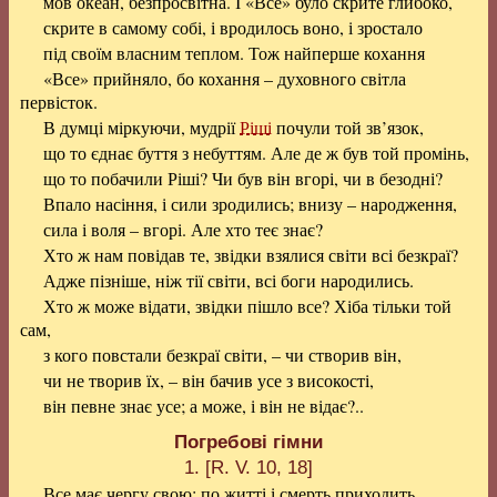
мов океан, безпросвітна. І «Все» було скрите глибоко,
скрите в самому собі, і вродилось воно, і зростало
під своїм власним теплом. Тож найперше кохання
«Все» прийняло, бо кохання – духовного світла
первісток.
В думці міркуючи, мудрії
Ріші
почули той зв’язок,
що то єднає буття з небуттям. Але де ж був той промінь,
що то побачили Ріші? Чи був він вгорі, чи в безодні?
Впало насіння, і сили зродились; внизу – народження,
сила і воля – вгорі. Але хто теє знає?
Хто ж нам повідав те, звідки взялися світи всі безкраї?
Адже пізніше, ніж тії світи, всі боги народились.
Хто ж може відати, звідки пішло все? Хіба тільки той
сам,
з кого повстали безкраї світи, – чи створив він,
чи не творив їх, – він бачив усе з високості,
він певне знає усе; а може, і він не відає?..
Погребові гімни
1. [R. V. 10, 18]
Все має чергу свою: по житті і смерть приходить.