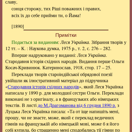
славу,
сонця сторожу, тих Ріші поважних і правих,
всіх їх до себе прийми ти, о Йама!
[1890]
Примітки
Подається за виданням
:
Леся Українка
. Зібрання творів у
12 тт. – К. : Наукова думка, 1975 р., т. 2, с. 276 – 282.
Вперше надруковано у виданні:
Леся Українка
.
Стародавня історія східних народів. Видання перше Ольги
Косач-Кривинюк. Катеринослав, 1918, стор. 17 – 25.
Переклади творів староіндійської обрядової поезії
увійшли як ілюстративний матеріал до підручника
«
Стародавня історія східних народів
», який Леся Українка
написала у 1890 р. для молодшої сестри Ольги. Переклади
виконані не з оригіналу, а в французьких або німецьких
текстів. В листі
до М.Драгоманова від 6 грудня 1890 р.
з
Луцька Леся Українка писала: «Та от іще напишіть мені,
прошу, чи не знаєте, може, який є переклад ведичних
гімнів на французькій або німецькій мові, може б я його
собі купила, бо страшенно мені сподобались тії гімни по