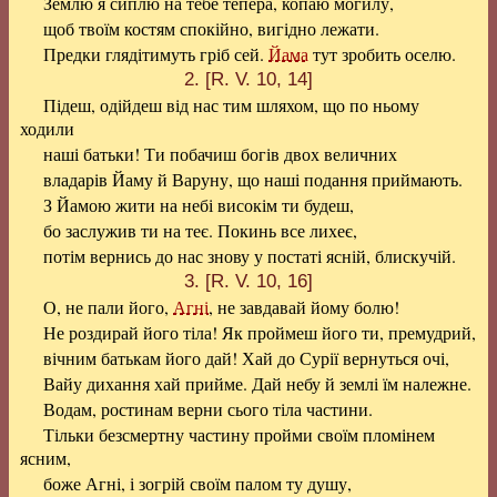
Землю я сиплю на тебе тепера, копаю могилу,
щоб твоїм костям спокійно, вигідно лежати.
Предки глядітимуть гріб сей.
Йама
тут зробить оселю.
2. [R. V. 10, 14]
Підеш, одійдеш від нас тим шляхом, що по ньому
ходили
наші батьки! Ти побачиш богів двох величних
владарів Йаму й Варуну, що наші подання приймають.
З Йамою жити на небі високім ти будеш,
бо заслужив ти на теє. Покинь все лихеє,
потім вернись до нас знову у постаті ясній, блискучій.
3. [R. V. 10, 16]
О, не пали його,
Агні
, не завдавай йому болю!
Не роздирай його тіла! Як проймеш його ти, премудрий,
вічним батькам його дай! Хай до Сурії вернуться очі,
Вайу дихання хай прийме. Дай небу й землі їм належне.
Водам, ростинам верни сього тіла частини.
Тільки безсмертну частину пройми своїм пломінем
ясним,
боже Агні, і зогрій своїм палом ту душу,