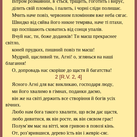
Вітром розмаяний, в’ється, тріщить, гоготить і вирує,
ділить свій пломінь, і палить, і чорні сліди полишає.
Мчить наче повіз, червоним пломінням вже неба сягає.
Швидко від сяйва його никне темрява, наче ті птахи,
що поспішають сховатись від сонця упалів.
Вчуй нас, ти, боже доданків! Ти маєш прекраснее
світло,
коней прудких, пишний повіз ти маєш!
Мудрий, щасливий ти, Агні! о, зглянься на наші
благання!
О, допровадь нас скоріше до щастя й багатства!
2 [R.V. 2, 4]
Ясного Агні для вас викликаю, господаря люду,
ми його хвалимо в гімнах, поданки даємо,
він же на світі держить все створіння й богів усіх
вічних.
Любо нам бога такого хвалити, що всім дає щастя,
любо дивитися, як він росте, як він сяєвом грає!
Полум’ям має на вітті, мов гривою в повозі кінь.
От, роз’ярившися, дерево їсть він і жевріє-сяє.