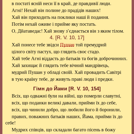
в постаті ясній неси її в край, де правдивії люди.
Агні! Нехай він полине до прадідів наших!
Хай він приходить на поклики наші й подання.
Потім нехай оживе і прийме яку постать.
О, Дйатаведас! Хай знову з’єднається він з яким тілом.
4. [R. V. 10, 17]
Хай понесе тебе звідси
Пушан
той премудрий
цілого світу пастух, що глядить своє стадо.
Хай тебе Агні віддасть до батьків та богів доброчинних.
Хай захищає й глядить тебе вічний мандрівець,
мудрий Пушан у обладі своїй. Хай провадить Савітрі
в тую країну тебе, де живуть праві люди і предки.
Гімн до Йами [R. V. 10, 154]
Всіх, що одважні були на війні, що померли славутні,
всіх, що поданки великі давали, прийми їх до себе,
всіх, що чинили добро, що любили його й боронили,
правих, поважних батьків наших, Йама, прийми їх до
себе!
Мудрих співців, що складали багато пісень в божу