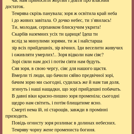
достаток.
Темрява скрізь панувала; зоря ж освітила край неба
і до живих завітала. О дочко небес, ти з’явилась!
Ти, молодая, серпанком блискучим укрита!
Скарбів наземних усіх ти цариця! Ідеш ти
вслід за минулими зорями, ти ж і найстарша
зір всіх прийдешніх, зір вічних. Іди веселити живучих
і оживляти умерлих!.. Зоря відколи нам сіяє?
Зорі сіяли нам досі і потім сіяти нам будуть.
Сяя зоря, в свою чергу, сіяє для нашого щастя.
Вмерли ті люди, що бачили сяйво предвічної зорі,
бачим зорю ми сьогодні, судилась же й нам тая доля,
згинуть і наші нащадки, що зорі прийдешні побачать.
В давні віки красно-пишно зоря променіла; сьогодні
щедро нам світить, і потім блищатиме ясно.
Смерті нема їй, ні старощів, завжди в промінні
приходить.
Повідь огнисту зоря розливає в долинах небесних.
Темряву чорну жене промениста богиня.