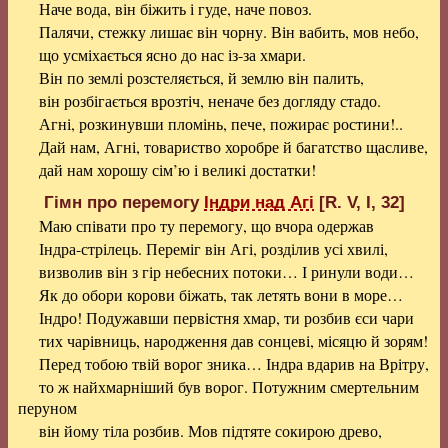
Наче вода, він біжить і гуде, наче повоз.
Палячи, стежку лишає він чорну. Він вабить, мов небо,
що усміхається ясно до нас із-за хмари.
Він по землі розстеляється, й землю він палить,
він розбігається врозтіч, неначе без догляду стадо.
Агні, розкинувши пломінь, пече, пожирає ростини!..
Дай нам, Агні, товариство хоробре й багатство щасливе,
дай нам хорошу сім’ю і великі достатки!
Гімн про перемогу
Індри над Агі
[R. V, І, 32]
Маю співати про ту перемогу, що вчора одержав
Індра-стрілець. Переміг він Агі, розділив усі хвилі,
визволив він з гір небесних потоки… І ринули води…
Як до обори корови біжать, так летять вони в море…
Індро! Подужавши первістня хмар, ти розбив єси чари
тих чарівниць, народження дав сонцеві, місяцю й зорям!
Перед тобою твій ворог зника… Індра вдарив на Врітру,
то ж найхмарніший був ворог. Потужним смертельним
перуном
він йому тіла розбив. Мов підтяте сокирою древо,