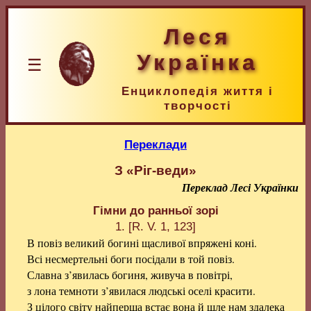
Леся
Українка
☰
Енциклопедія життя і
творчості
Переклади
З «Ріг-веди»
Переклад Лесі Українки
Гімни до ранньої зорі
1. [R. V. 1, 123]
В повіз великий богині щасливої впряжені коні.
Всі несмертельні боги посідали в той повіз.
Славна з’явилась богиня, живуча в повітрі,
з лона темноти з’явилася людські оселі красити.
З цілого світу найперша встає вона й шле нам здалека