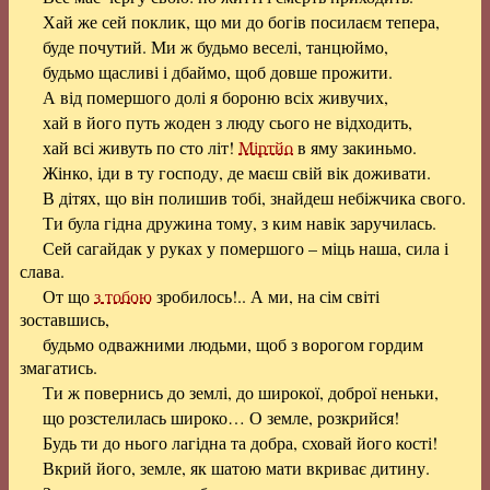
Хай же сей поклик, що ми до богів посилаєм тепера,
буде почутий. Ми ж будьмо веселі, танцюймо,
будьмо щасливі і дбаймо, щоб довше прожити.
А від помершого долі я бороню всіх живучих,
хай в його путь жоден з люду сього не відходить,
хай всі живуть по сто літ!
Міртйо
в яму закиньмо.
Жінко, іди в ту господу, де маєш свій вік доживати.
В дітях, що він полишив тобі, знайдеш небіжчика свого.
Ти була гідна дружина тому, з ким навік заручилась.
Сей сагайдак у руках у помершого – міць наша, сила і
слава.
От що
з тобою
зробилось!.. А ми, на сім світі
зоставшись,
будьмо одважними людьми, щоб з ворогом гордим
змагатись.
Ти ж повернись до землі, до широкої, доброї неньки,
що розстелилась широко… О земле, розкрийся!
Будь ти до нього лагідна та добра, сховай його кості!
Вкрий його, земле, як шатою мати вкриває дитину.