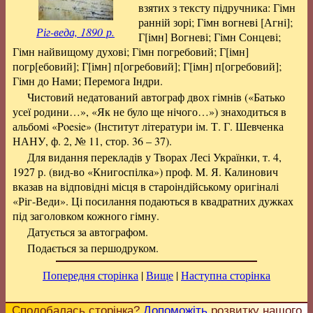
взятих з тексту підручника: Гімн
ранній зорі; Гімн вогневі [Агні];
Ріг-веда, 1890 р.
Г[імн] Вогневі; Гімн Сонцеві;
Гімн найвищому духові; Гімн погребовий; Г[імн]
погр[ебовий]; Г[імн] п[огребовий]; Г[імн] п[огребовий];
Гімн до Нами; Перемога Індри.
Чистовий недатований автограф двох гімнів («Батько
усеї родини…», «Як не було ще нічого…») знаходиться в
альбомі «Poesie» (Інститут літератури ім. Т. Г. Шевченка
НАНУ, ф. 2, № 11, стор. 36 – 37).
Для видання перекладів у Творах Лесі Українки, т. 4,
1927 р. (вид-во «Книгоспілка») проф. M. Я. Калинович
вказав на відповідні місця в староіндійському оригіналі
«Ріг-Веди». Ці посилання подаються в квадратних дужках
під заголовком кожного гімну.
Датується за автографом.
Подається за першодруком.
Попередня сторінка
|
Вище
|
Наступна сторінка
Сподобалась сторінка?
Допоможіть
розвитку нашого