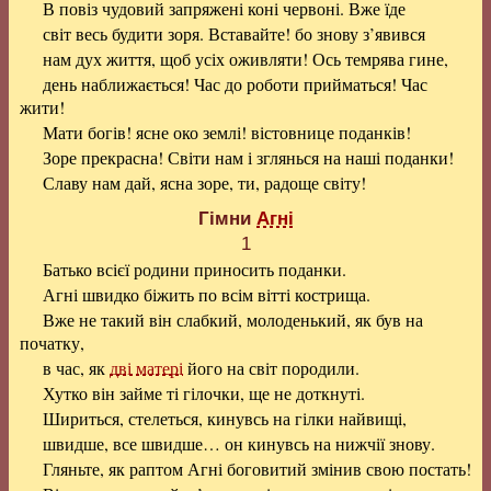
В повіз чудовий запряжені коні червоні. Вже їде
світ весь будити зоря. Вставайте! бо знову з’явився
нам дух життя, щоб усіх оживляти! Ось темрява гине,
день наближається! Час до роботи прийматься! Час
жити!
Мати богів! ясне око землі! вістовнице поданків!
Зоре прекрасна! Світи нам і зглянься на наші поданки!
Славу нам дай, ясна зоре, ти, радоще світу!
Гімни
Агні
1
Батько всієї родини приносить поданки.
Агні швидко біжить по всім вітті кострища.
Вже не такий він слабкий, молоденький, як був на
початку,
в час, як
дві матері
його на світ породили.
Хутко він займе ті гілочки, ще не доткнуті.
Шириться, стелеться, кинувсь на гілки найвищі,
швидше, все швидше… он кинувсь на нижчії знову.
Гляньте, як раптом Агні боговитий змінив свою постать!