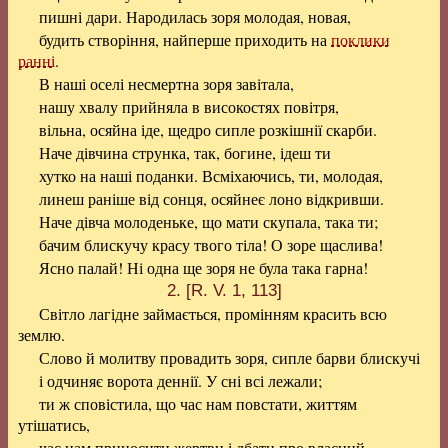
пишні дари. Народилась зоря молодая, новая,
будить створіння, найперше приходить на
поклики
ранні
.
В наші оселі несмертна зоря завітала,
нашу хвалу прийняла в високостях повітря,
вільна, осяйна іде, щедро сипле розкішнії скарби.
Наче дівчина струнка, так, богине, ідеш ти
хутко на наші поданки. Всміхаючись, ти, молодая,
линеш раніше від сонця, осяйнеє лоно відкривши.
Наче дівча молоденьке, що мати скупала, така ти;
бачим блискучу красу твого тіла! О зоре щаслива!
Ясно палай! Ні одна ще зоря не була така гарна!
2. [R. V. 1, 113]
Світло лагідне займається, промінням красить всю
землю.
Слово й молитву провадить зоря, сипле барви блискучі
і одчиняє ворота деннії. У сні всі лежали;
ти ж сповістила, що час нам повстати, життям
утішатись,
час нам приносити жертви і дбати про власний