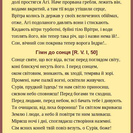
долі простягся Агі. Наче прорвана гребля, лежить він,
водами вкритий, а там тії води утішили серце,
Врітра колись їх держав у своїх величезних обіймах,
отже, Агі подоланого давлять вони і стискають.
Кидають вітри турботні, буйні тіло Врітри, і води
топлять його, він тепер така річ, що і назви нема їй!..
Сон, вічний сон покрива тепер ворога Індри!..
Гімн до сонця [R. V. І, 50]
Сонце святе, що все віда, встає перед поглядом світу,
коні блискучі несуть його. І перед сонцем,
оком світовим, зникають, як злодії, темрява й зорі.
Промені, наче палкії вогні, освітили живучих.
Сурія, прудкий їздець! ти нам світло приносиш,
сяєвом небо сповняєш! Перед богами ти сходиш,
Перед людьми, перед небом, всі бачать тебе і дивують.
Ти очищаєш, від лиха борониш! Ти світлом вкриваєш
Землю і люди, а небо й повітря ти ним заливаєш.
Міряєш ночі і дні, споглядаєш створіння наземні.
Сім ясних коней твій повіз везуть, о Сурія, боже!