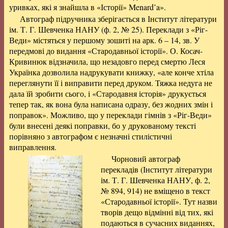
уривках, які я знайшла в «Історії» Menard’a».
Автограф підручника зберігається в Інститут літератури
ім. Т. Г. Шевченка НАНУ (ф. 2, № 25). Переклади з «Ріг-
Веди» містяться у першому зошиті на арк. 6 – 14, зв. У
передмові до видання «Стародавньої історії». О. Косач-
Кривинюк відзначила, що незадовго перед смертю Леся
Українка дозволила надрукувати книжку, «але конче хтіла
переглянути її і виправити перед друком. Тяжка недуга не
дала їй зробити сього, і «Стародавня історія» друкується
тепер так, як вона була написана одразу, без жодних змін і
поправок». Можливо, що у переклади гімнів з «Ріг-Веди»
були внесені деякі поправки, бо у друкованому тексті
порівняно з автографом є незначні стилістичні
виправлення.
Чорновий автограф
перекладів (Інститут літератури
ім. Т. Г. Шевченка НАНУ, ф. 2,
№ 894, 914) не вміщено в текст
«Стародавньої історії». Тут назви
творів дещо відмінні від тих, які
подаються в сучасних виданнях,