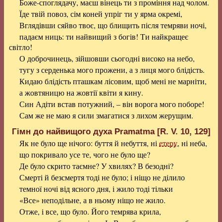
Боже-споглядачу, маєш вінець ти з проміння над чолом.
Їде твій повоз, сім коней упріг ти у ярма окремі,
Вглядівши сяйво твоє, що блищить після темряви ночі,
падаєм ниць: ти найвищий з богів! Ти найкращеє
світло!
О доброчинець, зійшовши сьогодні високо на небо,
тугу з серденька мого прожени, а з лиця мого блідість.
Кидаю блідість пташкам лісовим, щоб мені не марніти,
а жовтяницю на жовтії квіти я кину.
Син Адіти встав потужний, – він ворога мого поборе!
Сам же не маю я сили змагатися з лихом жерущим.
Гімн до найвищого духа Pramatma [R. V. 10, 129]
Як не було ще нічого: буття й небуття, ні
етеру
, ні неба,
що покривало усе те, чого не було ще?
Де було скрито таємне? У хвилях? В безодні?
Смерті й безсмертя тоді не було; і ніщо не ділило
темної ночі від ясного дня, і жило тоді тільки
«Все» неподільне, а в ньому ніщо не жило.
Отже, і все, що було. Його темрява крила,