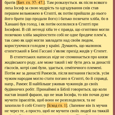
братів
[Бит. гл. 37- 47.]
. Там розказується. як після всякого
лиха Іосиф за свою мудрість та одгадування снів став
першим вельможею в Єгипті, як потім прийшли до нього
його брати (що продали його) і батько позичати хліба, бо в
Ханаані був голод, і як потім оселилися в Єгипті при
Іосифові. В сій легенді хіба те є правда, що єгиптяни могли
позичкою хліба закріпостити собі не одне бродяче плем’я,
так само як царі могли завладати над своїм людом,
користуючися голодом у країні. Думають, що малюнок
єгипетський в Бені Гассані з’являє прихід жидів у Єгипет.
В єгипетських написах ніде не споминається про князя
жидівського роду, але може такий і міг бути десь за династії
гіксосів, котрі самі були, здається, семітичного племені.
Потім же за династії Рамзесів, після вигнання гіксосів, усім
чужим народам могло стати погано в Єгипті, бо й справді,
напр., Рамзес II найбільше уживав чужинців до своїх
будівничих робіт. Принаймні в Біблії говориться, що коли
настав інший фараон, що не знав Іосифа, то він почав дуже
мучити ізраелітів, щоб вони не розплодилися, та не
захопили б собі Єгипту
[Ісход гл. 1]
. (Запевне він їх мучив
не через те, а просто, щоб не мучити своїх людей на тяжкій