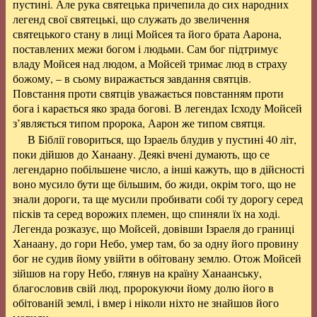
пустині. Але рука святецька причепила до сих народних
легенд свої святецькі, що служать до звеличення
святецького стану в лиці Мойсея та його брата Аарона,
поставлених межи богом і людьми. Сам бог підтримує
владу Мойсея над людом, а Мойсей тримає люд в страху
божому, – в сьому виражається завдання святців.
Повстання проти святців уважається повстанням проти
бога і карається яко зрада богові. В легендах Ісходу Мойсей
з’являється типом пророка, Аарон же типом святця.
В Біблії говориться, що Ізраель блудив у пустині 40 літ,
поки дійшов до Ханаану. Деякі вчені думають, що се
легендарно побільшене число, а інші кажуть, що в дійсності
воно мусило бути ще більшим, бо жиди, окрім того, що не
знали дороги, та ще мусили пробивати собі ту дорогу серед
пісків та серед ворожих племен, що спиняли їх на ході.
Легенда розказує, що Мойсей, довівши Ізраеля до границі
Ханаану, до гори Небо, умер там, бо за одну його провину
бог не судив йому увійти в обітовану землю. Отож Мойсей
зійшов на гору Небо, глянув на країну Ханаанську,
благословив свій люд, пророкуючи йому долю його в
обітованій землі, і вмер і ніколи ніхто не знайшов його