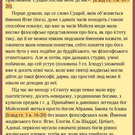
20]
.
Перше думали, що се слово Сущий, якім об’ясняється
ймення Ягве (бога), дуже з давніх часів походить і таким
способом показує, що вже за часів Мойсея жиди мали
високе філософське представлення про бога, як про істоту
таку, що її не можна ніяким людським йменням назвати, ні
означити яким певним поняттям, себто поняття про бога
мало бути у них подібне до буддійського, чи філософського
єгипетського. Але ж потім, при дальших студіях, учені
побачили, що сей уступ (половина 3 гл. Ісходу) зложений
вже в досить пізні часи, коли вже святці жидівські могли
дійти до такої філософії, дарма, що простий люд може й
ніколи не доходив до неї.
Під час же виходу з Єгипту жиди певне мали віру
пантеїстичну, досить невиразну, з родинними богами, з
культом предків і т. д. Принаймні в давніших легендах бог
Мойсеєвий зветься просто богом Абраама, Іакова та Ісаака
[Ісход гл. 3 в. 16-20]
без інших філософських назв. Ймення
жидівського бога: Ягве, Елогім, Єль Шаддаї, Цебаот,
Адонаї, первісно мусили означати різних богів різних
жидівських племен, потім же, коли віра прийшла до