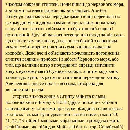
виходом обікрали єгиптян. Вони пішли до Червоного моря,
а за ними погнався фараон, як за злодіями. Але бог
розсунув води морські перед жидами і вони перейшли по
сухому дні межи двома лавами води, коли ж по їхньому
сліду пішов фараон з військом, то був залитий водою і
потоплений. Другий варіант легенди про вихід жидів каже,
що єгипетську погоню одігнав ангел божий з огненним
мечем, себто морове повітря (чума, чи інша повальна
хвороба). Деякі вчені об’ясняють можливість потоплення
єгиптян великим прибоєм і відбоєм Червоного моря, або
тим, що великий вітер з полудня міг справді витіснити
воду в вузькому місці Суецької затоки, а потім вода знов
злилася до купи, як раз коли єгиптяни переходили затоку.
Але певніше, що се просто легенда, створена для
звеличення Ізраеля.
Історією вихода жидів з Єгипту зайнята більша
половина книги Ісходу в Біблії (друга половина зайнята
святецькими установами про те, як обходити головні свята
жидівські, як має бути уряжений святий намет, глави 20,
21, 22, 23 зайняті законами моральними, громадськими та
релігійними, які ніби дав Мойсеєві бог на горі Синайській).