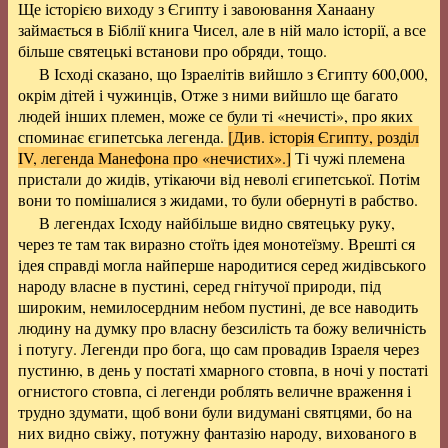
Ще історією виходу з Єгипту і завоювання Ханаану
займається в Біблії книга Чисел, але в ній мало історії, а все
більше святецькі встанови про обряди, тощо.
В Ісході сказано, що Ізраелітів вийшло з Єгипту 600,000,
окрім дітей і чужинців, Отже з ними вийшло ще багато
людей інших племен, може се були ті «нечисті», про яких
споминає єгипетська легенда.
[Див. історія Єгипту, розділ
IV, легенда Манефона про «нечистих».]
Ті чужі племена
пристали до жидів, утікаючи від неволі єгипетської. Потім
вони то помішалися з жидами, то були обернуті в рабство.
В легендах Ісходу найбільше видно святецьку руку,
через те там так виразно стоїть ідея монотеїзму. Врешті ся
ідея справді могла найперше народитися серед жидівського
народу власне в пустині, серед гнітучої природи, під
широким, немилосердним небом пустині, де все наводить
людину на думку про власну безсилість та божу величність
і потугу. Легенди про бога, що сам провадив Ізраеля через
пустиню, в день у постаті хмарного стовпа, в ночі у постаті
огнистого стовпа, сі легенди роблять величне враження і
трудно здумати, щоб вони були видумані святцями, бо на
них видно свіжу, потужну фантазію народу, вихованого в