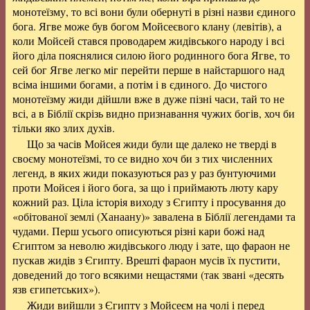
монотеїзму, то всі вони були обернуті в різні назви єдиного
бога. Ягве може був богом Мойсеєвого клану (левітів), а
коли Мойсей стався проводарем жидівського народу і всі
його діла пояснялися силою його родинного бога Ягве, то
сей бог Ягве легко міг перейти перше в найстаршого над
всіма іншими богами, а потім і в єдиного. До чистого
монотеїзму жиди дійшли вже в дуже пізні часи, тай то не
всі, а в Біблії скрізь видно признавання чужих богів, хоч би
тільки яко злих духів.
Що за часів Мойсея жиди були ще далеко не тверді в
своєму монотеїзмі, то се видно хоч би з тих численних
легенд, в яких жиди показуються раз у раз бунтуючими
проти Мойсея і його бога, за що і приймають люту кару
кожний раз. Ціла історія виходу з Єгипту і просування до
«обітованої землі (Ханаану)» завалена в Біблії легендами та
чудами. Перш усього описуються різні кари божі над
Єгиптом за неволю жидівського люду і зате, що фараон не
пускав жидів з Єгипту. Врешті фараон мусів їх пустити,
доведений до того всякими нещастями (так звані «десять
язв єгипетських»).
Жиди вийшли з Єгипту з Мойсеєм на чолі і перед