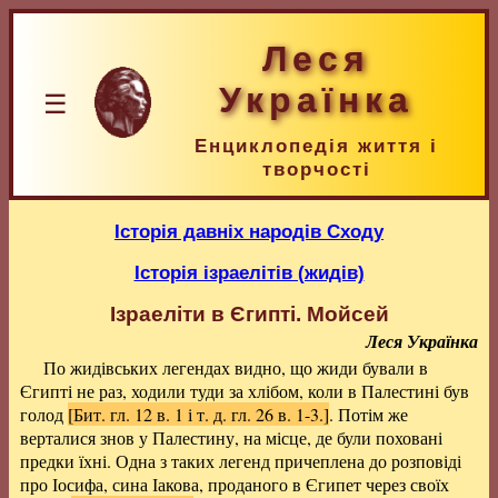
Леся
Українка
☰
Енциклопедія життя і
творчості
Історія давніх народів Сходу
Історія ізраелітів (жидів)
Ізраеліти в Єгипті. Мойсей
Леся Українка
По жидівських легендах видно, що жиди бували в
Єгипті не раз, ходили туди за хлібом, коли в Палестині був
голод
[Бит. гл. 12 в. 1 і т. д. гл. 26 в. 1-3.]
. Потім же
верталися знов у Палестину, на місце, де були поховані
предки їхні. Одна з таких легенд причеплена до розповіді
про Іосифа, сина Іакова, проданого в Єгипет через своїх