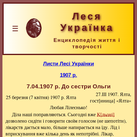
Леся
Українка
☰
Енциклопедія життя і
творчості
Листи Лесі Українки
1907 р.
7.04.1907 р.
До сестри Ольги
27.ІІІ 1907. Ялта,
25 березня (7 квітня) 1907 р.
Ялта
гост[иница] «Ялта»
Любая Лілеєнько!
Діла наші поправляються. Сьогодні вже
К[льоні]
дозволено сидіти і говорити своїм голосом (не шепотіти),
лікарств дається мало, більше напирається на їду. Лід і
вприскування вже кілька день як непотрібні. Лікар,