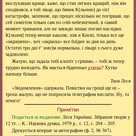
вислухавши краще, каже, що стан легких кращий, ніж він
сподівався, а той лікар, що бачив К[льоню] до сієї
катастрофи, запевняє, що процес ніскільки не погіршав, що
сей симптом тільки сам по собі небезпечний, в самий
момент тривання, але не завжди лишає погані наслідки.
К[льоня] тепер менше кашляє, ніж в Києві, тільки все ще
«окрашено», хоч «окраска» все блідне зо дня на день.
Остатні три дні t° зовсім нормальна, і лікарі з сього дуже
задоволені.
Жалую, що задала тобі клопіт з грішми, – тобі ж тепер
трудно виходить. Як мається бідненьке
утятко
? Хутко
напишу більше.
Твоя Леся
«Звідомлення» одержала. Повістки на гроші ще ні –
трохи жалую, що не попросила телеграфом вислати. Ну, та
нічого!
Примітки
Подається за виданням
:
Леся Українка
. Зібрання творів у
12 тт. – К.: Наукова думка, 1979 р., т. 12, с. 204 – 205.
Друкується вперше за автографом (ф. 2, № 367).