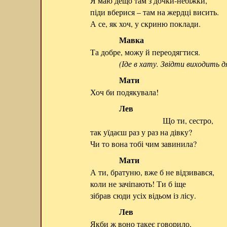
Я маю дещо там з дочки-небіжки,
піди вберися – там на жердці висить.
А се, як хоч, у скриню поклади.
Мавка
Та добре, можу й переодягтися.
(Іде в хату. Звідти виходить д
Мати
Хоч би подякувала!
Лев
Що ти, сестро,
так уїдаєш раз у раз на дівку?
Чи то вона тобі чим завинила?
Мати
А ти, братуню, вже б не відзивався,
коли не зачіпають! Ти б іще
зібрав сюди усіх відьом із лісу.
Лев
Якби ж воно такеє говорило,