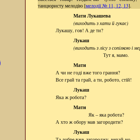
танцюристу мелодію [
мелодії № 11, 12, 13
].
Мати Лукашева
(виходить з хати й гукає)
Лукашу, гов! А де ти?
Лукаш
(виходить з лісу з сопілкою і 
Тут я, мамо.
і
Мати
А чи не годі вже того грання?
Все грай та грай, а ти, робото, стій!
Лукаш
Яка ж робота?
Мати
Як – яка робота?
А хто ж обору мав загородити?
Лукаш
Та добре вже, загороджу, нехай-но.