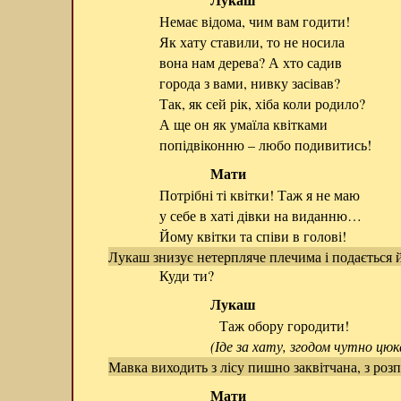
Немає відома, чим вам годити!
Як хату ставили, то не носила
вона нам дерева? А хто садив
города з вами, нивку засівав?
Так, як сей рік, хіба коли родило?
А ще он як умаїла квітками
попідвіконню – любо подивитись!
Мати
Потрібні ті квітки! Таж я не маю
у себе в хаті дівки на виданню…
Йому квітки та співи в голові!
Лукаш знизує нетерпляче плечима і подається 
Куди ти?
Лукаш
Таж обору городити!
(Іде за хату, згодом чутно цюк
Мавка виходить з лісу пишно заквітчана, з ро
Мати