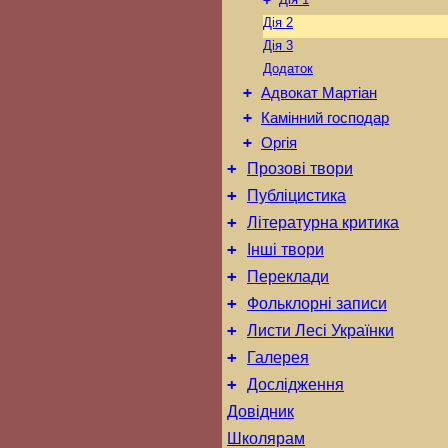
Дія 2
Дія 3
Додаток
+
Адвокат Мартіан
+
Камінний господар
+
Оргія
+
Прозові твори
+
Публіцистика
+
Літературна критика
+
Інші твори
+
Переклади
+
Фольклорні записи
+
Листи Лесі Українки
+
Галерея
+
Дослідження
Довідник
Школярам