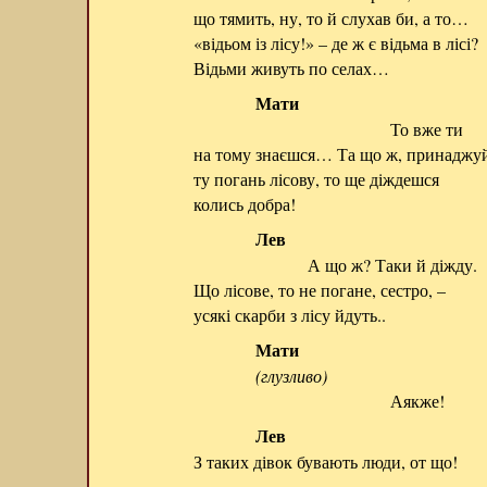
що тямить, ну, то й слухав би, а то…
«відьом із лісу!» – де ж є відьма в лісі?
Відьми живуть по селах…
Мати
То вже ти
на тому знаєшся… Та що ж, принаджу
ту погань лісову, то ще діждешся
колись добра!
Лев
А що ж? Таки й діжду.
Що лісове, то не погане, сестро, –
усякі скарби з лісу йдуть..
Мати
(глузливо)
Аякже!
Лев
З таких дівок бувають люди, от що!