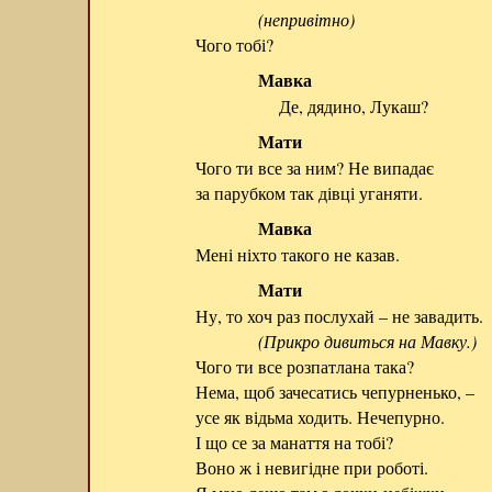
(непривітно)
Чого тобі?
Мавка
Де, дядино, Лукаш?
Мати
Чого ти все за ним? Не випадає
за парубком так дівці уганяти.
Мавка
Мені ніхто такого не казав.
Мати
Ну, то хоч раз послухай – не завадить.
(Прикро дивиться на Мавку.)
Чого ти все розпатлана така?
Нема, щоб зачесатись чепурненько, –
усе як відьма ходить. Нечепурно.
І що се за манаття на тобі?
Воно ж і невигідне при роботі.