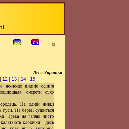
ті
☼
uk
en
Леся Українка
|
12
|
13
|
14
|
15
ю де-не-де видніє осіння
поширшала, очерети сухо
городець. На одній нивці
ь гуси. На березі сушиться
ки. Трава на галяві чисто
 калатають клокічки – десь
 що грає якусь моторну,