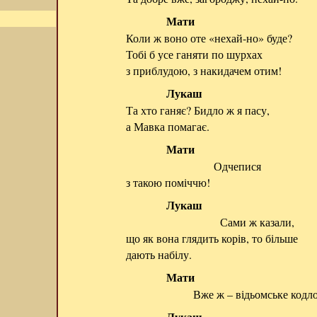
Мати
Коли ж воно оте «нехай-но» буде?
Тобі б усе ганяти по шурхах
з приблудою, з накидачем отим!
Лукаш
Та хто ганяє? Бидло ж я пасу,
а Мавка помагає.
Мати
Одчепися
з такою поміччю!
Лукаш
Сами ж казали,
що як вона глядить корів, то більше
дають набілу.
Мати
Вже ж – відьомське кодло
Лукаш