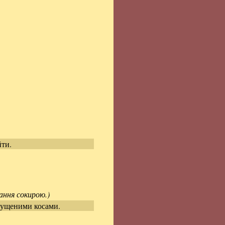
йти.
ання сокирою.)
зпущеними косами.