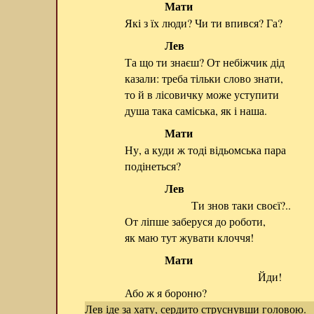
Мати
Які з їх люди? Чи ти впився? Га?
Лев
Та що ти знаєш? От небіжчик дід
казали: треба тільки слово знати,
то й в лісовичку може уступити
душа така саміська, як і наша.
Мати
Ну, а куди ж тоді відьомська пара
подінеться?
Лев
Ти знов таки своєї?..
От ліпше заберуся до роботи,
як маю тут жувати клоччя!
Мати
Йди!
Або ж я бороню?
Лев іде за хату, сердито струснувши головою.