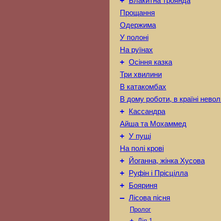
+
Блакитна троянда
Прощання
Одержима
У полоні
На руїнах
+
Осіння казка
Три хвилини
В катакомбах
В дому роботи, в країні невол
+
Кассандра
Айша та Мохаммед
+
У пущі
На полі крові
+
Йоганна, жінка Хусова
+
Руфін і Прісцілла
+
Бояриня
–
Лісова пісня
Пролог
+
Дія 1