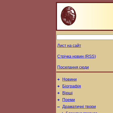
Лист на сайт
Стрічка новин (RSS)
Посилання сюди
+
Новини
+
Біографія
+
Вірші
+
Поеми
–
Драматичні твори