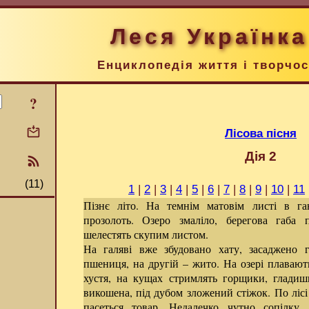
Леся Українка
Енциклопедія життя і творчос
?
Лісова пісня
Дія 2
(11)
1
|
2
|
3
|
4
|
5
|
6
|
7
|
8
|
9
|
10
|
11
Пізнє літо. На темнім матовім листі в га
прозолоть. Озеро змаліло, берегова габа 
шелестять скупим листом.
На галяві вже збудовано хату, засаджено 
пшениця, на другій – жито. На озері плавают
хустя, на кущах стримлять горщики, гладиш
викошена, під дубом зложений стіжок. По лісі
пасеться товар. Недалечко чутно сопілку,