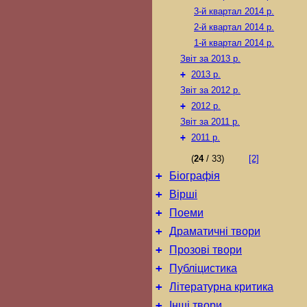
3-й квартал 2014 р.
2-й квартал 2014 р.
1-й квартал 2014 р.
Звіт за 2013 р.
+
2013 р.
Звіт за 2012 р.
+
2012 р.
Звіт за 2011 р.
+
2011 р.
(
24
/ 33)
[2]
+
Біографія
+
Вірші
+
Поеми
+
Драматичні твори
+
Прозові твори
+
Публіцистика
+
Літературна критика
+
Інші твори