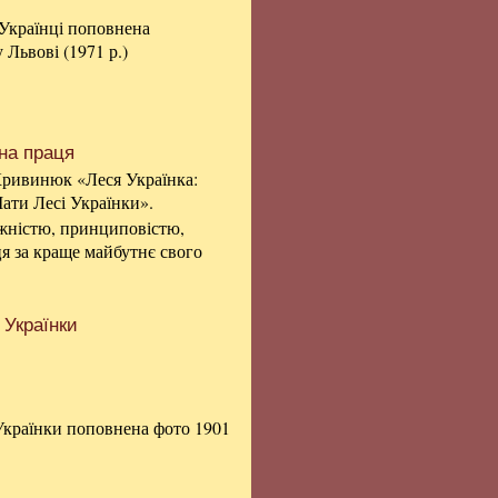
 Українці поповнена
 Львові (1971 р.)
чна праця
ривинюк «Леся Українка:
Мати Лесі Українки».
ужністю, принциповістю,
ця за краще майбутнє свого
 Українки
Українки поповнена фото 1901