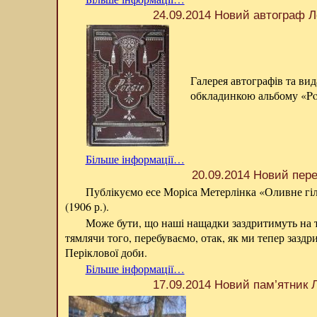
24.09.2014 Новий автограф Л
Галерея автографів та ви
обкладинкою альбому «Poe
Більше інформації…
20.09.2014 Новий пер
Публікуємо есе Моріса Метерлінка «Оливне гіл
(1906 р.).
Може бути, що наші нащадки заздритимуть на те
тямлячи того, перебуваємо, отак, як ми тепер зазд
Періклової доби.
Більше інформації…
17.09.2014 Новий пам’ятник Л