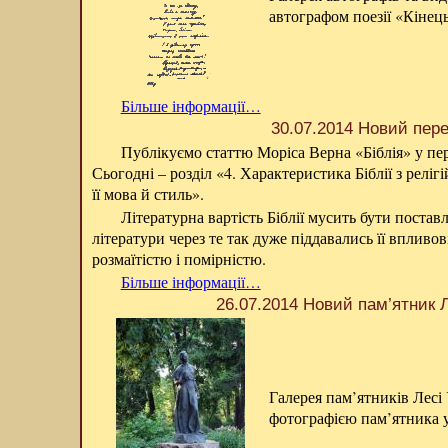
автографом поезії «Кінец
Більше інформації…
30.07.2014 Новий пер
Публікуємо статтю Моріса Верна «Біблія» у пере
Сьогодні – розділ «4. Характеристика Біблії з реліг
її мова й стиль».
Літературна вартість Біблії мусить бути постав
літератури через те так дуже піддавались її впливов
розмаїтістю і помірністю.
Більше інформації…
26.07.2014 Новий пам’ятник Л
Галерея пам’ятників Лесі
фотографією пам’ятника у