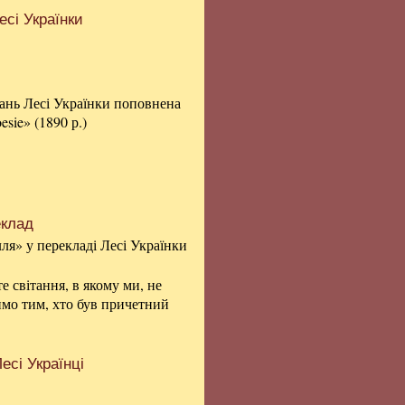
есі Українки
дань Лесі Українки поповнена
sie» (1890 р.)
еклад
ля» у перекладі Лесі Українки
 світання, в якому ми, не
римо тим, хто був причетний
есі Українці