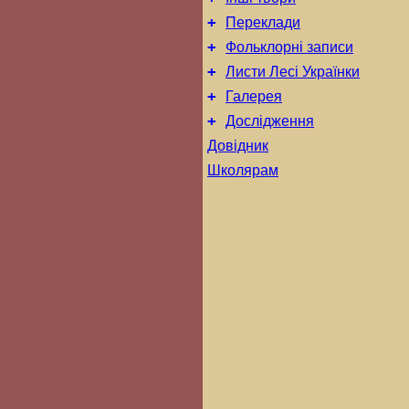
+
Переклади
+
Фольклорні записи
+
Листи Лесі Українки
+
Галерея
+
Дослідження
Довідник
Школярам