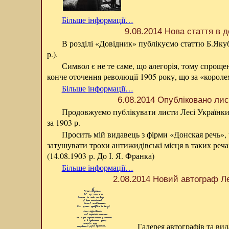
Більше інформації…
9.08.2014 Нова стаття в д
В розділі «Довідник» публікуємо статтю Б.Яку
р.).
Символ є не те саме, що алегорія, тому спроще
конче оточення революції 1905 року, що за «королем
Більше інформації…
6.08.2014 Опубліковано лис
Продовжуємо публікувати листи Лесі Українки.
за 1903 р.
Просить мій видавець з фірми «Донская речь»,
затушувати трохи антижидівські місця в таких реча
(14.08.1903 р. До І. Я. Франка)
Більше інформації…
2.08.2014 Новий автограф Ле
Галерея автографів та ви