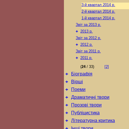
3-й квартал 2014 р.
2-й квартал 2014 р.
1-й квартал 2014 р.
Звіт за 2013 р.
+
2013 р.
Звіт за 2012 р.
+
2012 р.
Звіт за 2011 р.
+
2011 р.
(
24
/ 33)
[2]
+
Біографія
+
Вірші
+
Поеми
+
Драматичні твори
+
Прозові твори
+
Публіцистика
+
Літературна критика
+
Інші твори