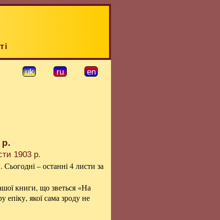
ті
uk
ru
en
 р.
сти 1903 р.
Сьогодні – останні 4 листи за
ашої книги, що зветься «На
у епіку, якої сама зроду не