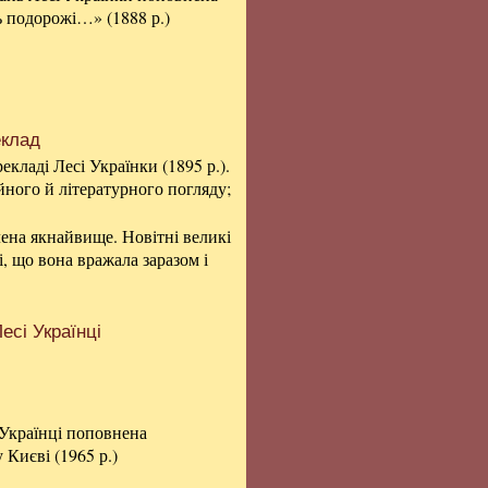
ь подорожі…» (1888 р.)
еклад
кладі Лесі Українки (1895 р.).
ійного й літературного погляду;
лена якнайвище. Новітні великі
і, що вона вражала заразом і
есі Українці
 Українці поповнена
 Києві (1965 р.)