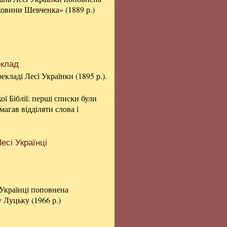
ковини Шевченка» (1889 р.)
еклад
кладі Лесі Українки (1895 р.).
ї Біблії: перші списки були
агав відділяти слова і
есі Українці
 Українці поповнена
 Луцьку (1966 р.)