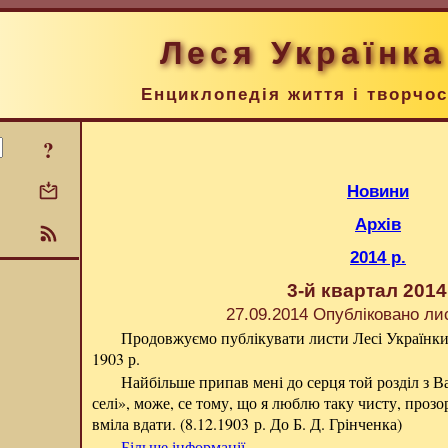
Леся Українка
Енциклопедія життя і творчос
?
Новини
Архів
2014 р.
3-й квартал 2014
27.09.2014 Опубліковано ли
Продовжуємо публікувати листи Лесі Українки. 
1903 р.
Найбільше припав мені до серця той розділ з В
селі», може, се тому, що я люблю таку чисту, прозор
вміла вдати. (8.12.1903 р. До Б. Д. Грінченка)
Більше інформації…