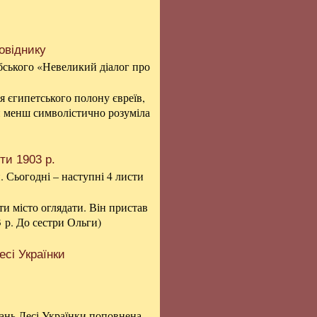
овіднику
бського «Невеликий діалог про
я єгипетського полону євреїв,
чи менш символістично розуміла
ти 1903 р.
 Сьогодні – наступні 4 листи
и місто оглядати. Він пристав
3 р. До сестри Ольги)
есі Українки
дань Лесі Українки поповнена