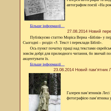
автографом поезії «На ро
Більше інформації…
27.08.2014 Новий пер
Публікуємо статтю Моріса Верна «Біблія» у пере
Сьогодні – розділ «5. Текст і переклади Біблії».
Ось пункт початку праці над текстами єврейсько
зовсім добрі для прилюдного читання, бо звичай пом
акцентувати їх.
Більше інформації…
23.08.2014 Новий пам’ятник Л
Галерея пам’ятників Лесі
фотографією пам’ятника у