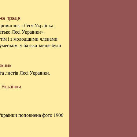
чна праця
ривинюк «Леся Українка:
атько Лесі Українки».
отім і з молодшими членами
ауменком, у батька завше були
ажчик
а листів Лесі Українки.
 Українки
Українки поповнена фото 1906