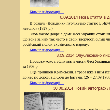
Більше інформації…
6.09.2014 Нова стаття в д
В розділі «Довідник» публікуємо статтю Б.Яку
неволю» (1927 р.).
Знов маємо добре відоме Лесі Українці оточенн
що вона за ним так часто в своїй творчості більш 
російський полон українського народу.
Більше інформації…
3.09.2014 Опубліковано лис
Продовжуємо публікувати листи Лесі Українки.
за 1903 р.
Оце прийшов Кримський, і треба вже з ним їхат
до нас по дорозі від Сочі до Батума. (26 – 27.09.190
Більше інформації…
30.08.2014 Новий автограф Л
Галерея автографів та ви