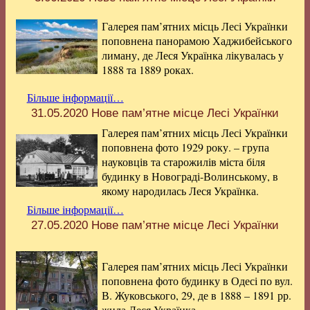
Галерея пам’ятних місць Лесі Українки
поповнена панорамою Хаджибейського
лиману, де Леся Українка лікувалась у
1888 та 1889 роках.
Більше інформації…
31.05.2020
Нове пам’ятне місце Лесі Українки
Галерея пам’ятних місць Лесі Українки
поповнена фото 1929 року. – група
науковців та старожилів міста біля
будинку в Новограді-Волинському, в
якому народилась Леся Українка.
Більше інформації…
27.05.2020
Нове пам’ятне місце Лесі Українки
Галерея пам’ятних місць Лесі Українки
поповнена фото будинку в Одесі по вул.
В. Жуковського, 29, де в 1888 – 1891 рр.
жила Леся Українка.