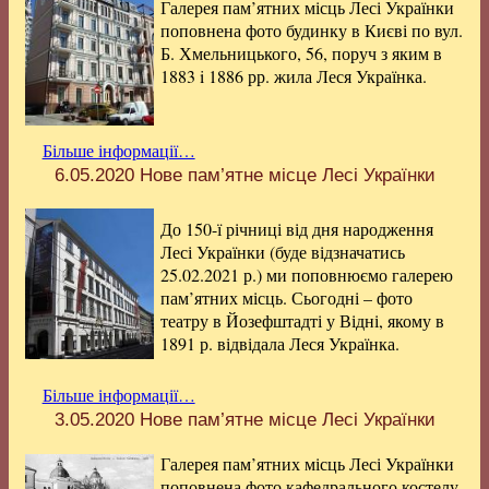
Галерея пам’ятних місць Лесі Українки
поповнена фото будинку в Києві по вул.
Б. Хмельницького, 56, поруч з яким в
1883 i 1886 рр. жила Леся Українка.
Більше інформації…
6.05.2020
Нове пам’ятне місце Лесі Українки
До 150-ї річниці від дня народження
Лесі Українки (буде відзначатись
25.02.2021 р.) ми поповнюємо галерею
пам’ятних місць. Сьогодні – фото
театру в Йозефштадті у Відні, якому в
1891 р. відвідала Леся Українка.
Більше інформації…
3.05.2020
Нове пам’ятне місце Лесі Українки
Галерея пам’ятних місць Лесі Українки
поповнена фото кафедрального костелу