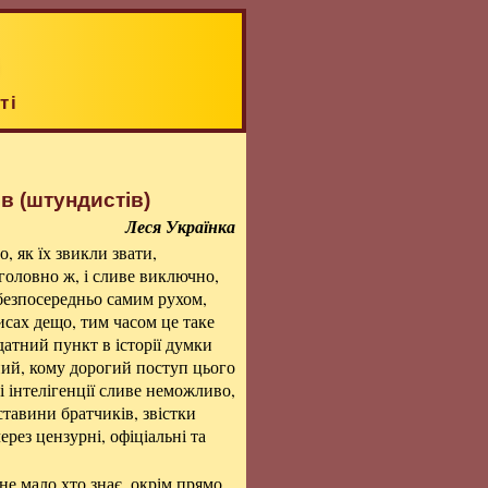
ті
в (штундистів)
Леся Українка
, як їх звикли звати,
 головно ж, і сливе виключно,
 безпосередньо самим рухом,
исах дещо, тим часом це таке
атний пункт в історії думки
ний, кому дорогий поступ цього
і інтелігенції сливе неможливо,
ставини братчиків, звістки
ерез цензурні, офіціальні та
не мало хто знає, окрім прямо