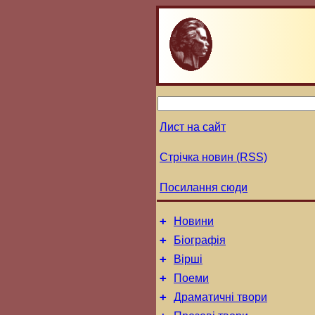
Лист на сайт
Стрічка новин (RSS)
Посилання сюди
+
Новини
+
Біографія
+
Вірші
+
Поеми
+
Драматичні твори