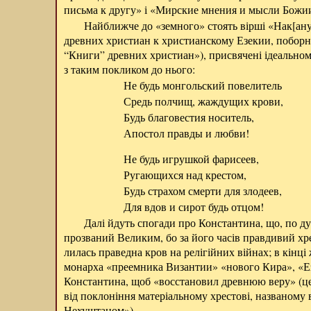
письма к другу» і «Мирские мнения и мысли Божи
Найближче до «земного» стоять вірші «Нак[ану
древних христиан к христианскому Езекии, побор
“Книги” древних христиан»), присвячені ідеальном
з таким покликом до нього:
Не будь монгольский повелитель
Средь полчищ, жаждущих крови,
Будь благовестия носитель,
Апостол правды и любви!
Не будь игрушкой фарисеев,
Ругающихся над крестом,
Будь страхом смерти для злодеев,
Для вдов и сирот будь отцом!
Далі йдуть спогади про Константина, що, по ду
прозваний Великим, бо за його часів правдивий хре
лилась праведна кров на релігійних війнах; в кінці
монарха «преемника Византии» «нового Кира», «Ез
Константина, щоб «восстановил древнюю веру» (це
від поклоніння матеріальному хрестові, названому
Нехуштаном»).