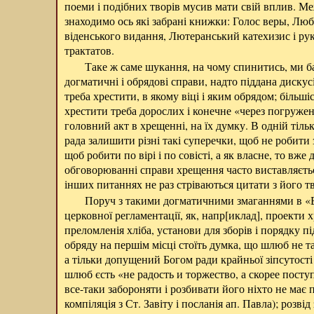
поеми і подібних творів мусив мати свій вплив. М
знаходимо ось які забрані книжки: Голос веры, Лю
віденського видання, Лютеранський катехизис і р
трактатов.
Таке ж саме шукання, на чому спинитись, ми ба
догматичні і обрядові справи, надто піддана дискус
треба хрестити, в якому віці і яким обрядом; більші
хрестити треба дорослих і конечне «через погружен
головний акт в хрещенні, на їх думку. В одній тіль
рада залишити різні такі суперечки, щоб не робити 
щоб робити по вірі і по совісті, а як власне, то вже
обговорюванні справи хрещення часто виставляєтьс
інших питаннях не раз стріваються цитати з його тв
Поруч з такими догматичними змаганнями в «Б
церковної регламентації, як, напр[иклад], проекти
преломленія хліба, установи для зборів і порядку п
обряду на першім місці стоїть думка, що шлюб не та
а тільки допущений Богом ради крайньої зіпсутості
шлюб єсть «не радость и торжество, а скорее пост
все-таки забороняти і розбивати його ніхто не має
компіляція з Ст. Завіту і посланія ап. Павла); розвід