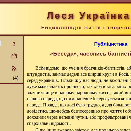
Леся Українка
Енциклопедія життя і творчос
?
Публіцистика
«Беседа», часопись баптисті
Всім відомо, що учення братчиків-баптистів, або
штундистів, займає дедалі все ширші круги в Росії,
(4)
серед українців. Тільки ж у нас люди, не захоплені
дуже мало знають про нього, так хіба в загальних р
значне явище в нашому народному житті, такий вид
нашого народа, що ним напевне інтересується кож
народа. Правда, що досі було трудно, а для більшост
довідатись що-небудь безпосередньо про життя і об
доходили через непевні чутки, або профільтровані ч
єпархіальні відомості.
Є ще інше джерело звісток, але про нього запев