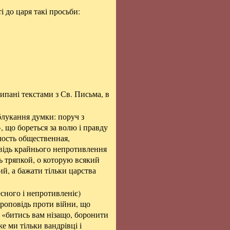
 до царя такі просьби:
есипані текстами з Св. Письма, в
блукання думки: поруч з
, що бореться за волю і правду
длость общественная,
овідь крайнього непротивлення
ь тряпкой, о которую всякий
ий, а бажати тільки царства
сного і непротивленіє)
 проповідь проти війни, що
: «битись вам нізащо, боронити
е ми тільки вандрівці і