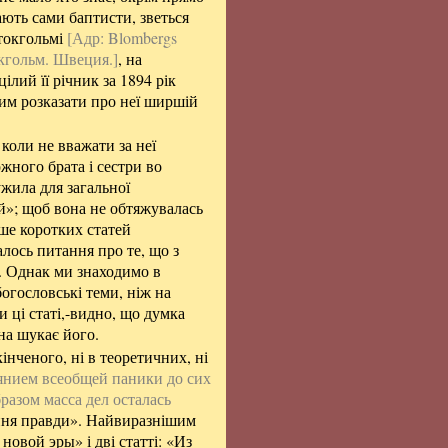
ають сами баптисти, зветься
Стокгольмі
[Адр: Blombergs
окгольм. Швеция.]
, на
цілий її річник за 1894 рік
йвим розказати про неї ширшій
коли не вважати за неї
ожного брата і сестри во
жила для загальної
ий»; щоб вона не обтяжувалась
ше коротких статей
алось питання про те, що з
і. Однак ми знаходимо в
богословські теми, ніж на
 ці статі,-видно, що думка
на шукає його.
інченого, ні в теоретичних, ні
иянием всеобщей паники до сих
бразом масса дел осталась
ння правди». Найвиразнішим
овой эры» і дві статті: «Из