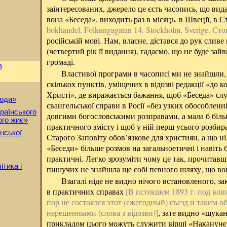
заінтересованих, джерело це єсть часопись, що вид
вона «Беседа», виходить раз в місяць, в Швеції, в 
bokhandel. Folkungagatan 14. Stockholm. Sverige. Ст
російській мові. Нам, власне, дістався до рук сливе 
(четвертий рік її видання), гадаємо, що не буде за
громаді.
в
Властивої програми в часописі ми не знайшли, 
скількох пунктів, уміщених в відозві редакції «до к
Христі», де виражається бажання, щоб «Беседа» слу
люди»
євангельської справи в Росії «без узких обособлен
раїнського
довгими богословськими розправами, а мала б біль
ого жиє»
практичного змісту і щоб у ній перш усього розбир
нської
Старого Заповіту обов’язкове для християн, а що н
«Беседи» більше розмов на загальноетичні і навіть 
практичні. Легко зрозуміти чому це так, прочитавши
ітика і
пишучих не знайшла ще собі певного шляху, що во
Взагалі ніде не видно нічого встановленого, зак
в практичних справах
[В истекшем 1893 г. под вл
пор не состоялся этот (ежегодный) съезд и таким о
нерешенными (слова з відозви)]
, зате видно «шука
прикладом цього можуть служити вірші «Накануне н