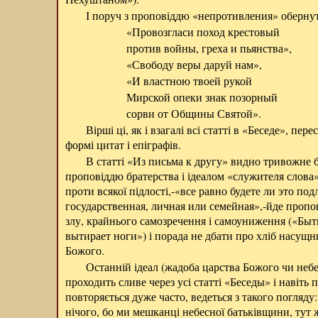
І поруч з проповіддю «непротивления» обернуті
«Провозгласи поход крестовый
против войны, греха и пьянства»,
«Свободу веры даруй нам»,
«И властною твоей рукой
Мирской опеки знак позорный
сорви от Общины Святой».
Вірші ці, як і взагалі всі статті в «Беседе», пер
формі цитат і епіграфів.
В статті «Из письма к другу» видно тривожне 
проповіддю братерства і ідеалом «служителя слова»
проти всякої підлості,-«все равно будете ли это по
государственная, личная или семейная»,-йде проп
злу, крайнього самозречення і самоуниження («Быт
вытирает ноги») і порада не дбати про хліб насущн
Божого.
Останній ідеал (жадоба царства Божого чи небе
проходить сливе через усі статті «Беседы» і навіть
повторяється дуже часто, ведеться з такого погляду
нічого, бо ми мешканці небесної батьківщини, тут ж