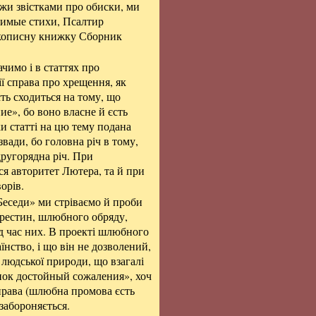
ежи звістками про обиски, ми
бимые стихи, Псалтир
укописну книжку Сборник
чимо і в статтях про
ії справа про хрещення, як
сть сходиться на тому, що
ие», бо воно власне й єсть
ки статті на цю тему подана
звади, бо головна річ в тому,
 другорядна річ. При
я авторитет Лютера, та й при
орів.
еседи» ми стріваємо й проби
 хрестин, шлюбного обряду,
ід час них. В проекті шлюбного
їнство, і що він не дозволений,
 людської природи, що взагалі
упок достойный сожаления», хоч
 права (шлюбна промова єсть
 забороняється.