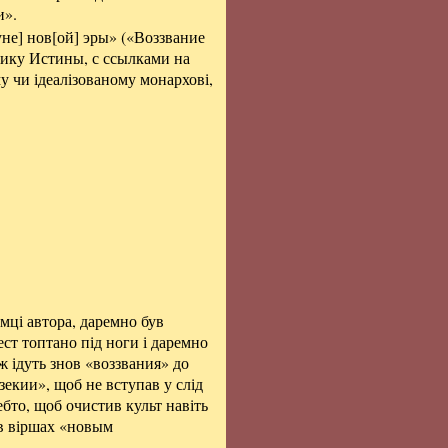
и».
не] нов[ой] эры» («Воззвание
нику Истины, с ссылками на
у чи ідеалізованому монархові,
мці автора, даремно був
ст топтано під ноги і даремно
 ж ідуть знов «воззвания» до
екии», щоб не вступав у слід
бто, щоб очистив культ навіть
 в віршах «новым