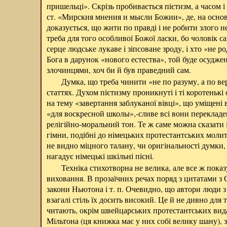
пришельці». Скрізь пробивається пієтизм, а часом і
ст. «Мирския мнения и мысли Божии», де, на основі
доказується, що жити по правді і не робити злого не
треба для того особливої Божої ласки, бо чоловік с
серце людське лукаве і зіпсоване зроду, і хто «не 
Бога в дарунок «нового естества», той буде осудже
злочинцями, хоч би й був праведний сам.
Думка, що треба чинити «не по разуму, а по ве
статтях. Духом пієтизму проникнуті і ті коротенькі
на тему «завертання заблуканої вівці», що уміщені
«для воскресной школы»,-сливе всі вони перекладе
релігійно-моральний тон. Те ж саме можна сказати і
гімни, подібні до німецьких протестантських молит
не видно міцного талану, чи оригінальності думки,
нагадує німецькі шкільні пісні.
Техніка стихотворна не велика, але все ж пока
виховання. В прозаїчних речах поряд з цитатами з
закони Ньютона і т. п. Очевидно, що автори люди з
взагалі стіль їх досить високий. Це й не дивно для 
читають, окрім швейцарських протестантських вид
Мільтона (ця книжка має у них собі велику шану), 