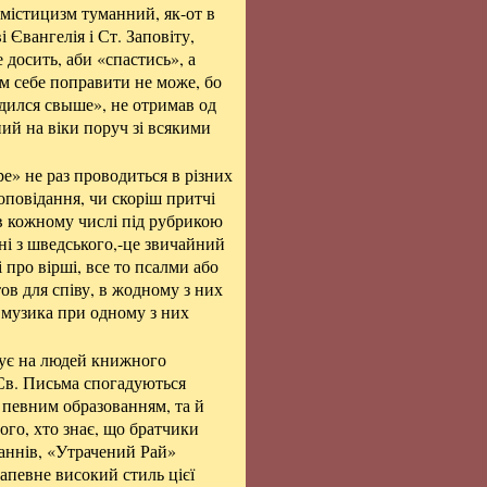
 містицизм туманний, як-от в
 Євангелія і Ст. Заповіту,
 досить, аби «спастись», а
ам себе поправити не може, бо
родился свыше», не отримав од
ний на віки поруч зі всякими
ре» не раз проводиться в різних
 оповідання, чи скоріш притчі
 в кожному числі під рубрикою
ні з шведського,-це звичайний
 про вірші, все то псалми або
ов для співу, в жодному з них
 музика при одному з них
зує на людей книжного
 Св. Письма спогадуються
 певним образованням, та й
того, хто знає, що братчики
аннів, «Утрачений Рай»
запевне високий стиль цієї