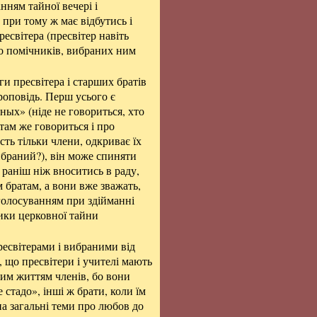
ням тайної вечері і
 при тому ж має відбутись і
ресвітера (пресвітер навіть
о помічників, вибраних ним
ги пресвітера і старших братів
роповідь. Перш усього є
ных» (ніде не говориться, хто
там же говориться і про
ть тільки члени, одкриває їх
вибраний?), він може спиняти
, раніш ніж вноситись в раду,
 братам, а вони вже зважать,
а голосуванням при здійманні
ики церковної тайни
есвітерами і вибраними від
що пресвітери і учителі мають
ним життям членів, бо вони
 стадо», інші ж брати, коли їм
а загальні теми про любов до