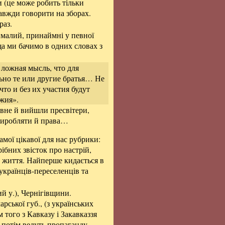
ти (це може робить тільки
авжди говорити на зборах.
раз.
ималий, принаймні у певної
ща ми бачимо в одних словах з
 ложная мысль, что для
ьно те или другие братья… Не
то и без их участия будут
жия».
евне й вийшли пресвітери,
 виробляти й права…
амої цікавої для нас рубрики:
ібних звісток про настрій,
х життя. Найперше кидається в
д українців-переселенців та
й у.), Чернігівщини.
ської губ., (з українських
 того з Кавказу і Закавказзя
и потім ведуть пропаганду