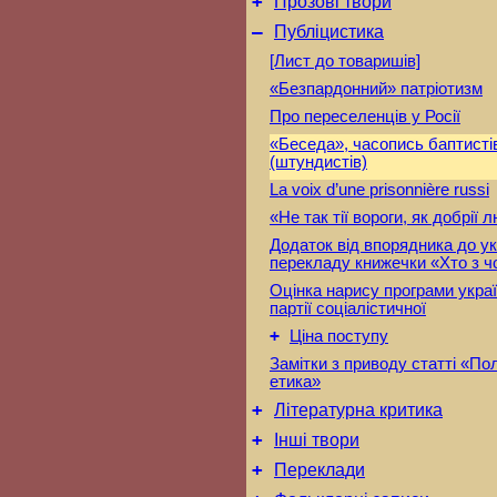
+
Прозові твори
–
Публіцистика
[Лист до товаришів]
«Безпардонний» патріотизм
Про переселенців у Росії
«Беседа», часопись баптисті
(штундистів)
La voix d’une prisonnière russi
«Не так тії вороги, як добрії 
Додаток від впорядника до ук
перекладу книжечки «Хто з ч
Оцінка нарису програми украї
партії соціалістичної
+
Ціна поступу
Замітки з приводу статті «Пол
етика»
+
Літературна критика
+
Інші твори
+
Переклади