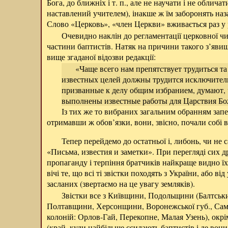
Бога, до ближніх і т. п., але не научати і не облича
наставлений учителем), інакше ж їм заборонять наз
Слово «Церковь», «член Церкви» вживається раз у 
Очевидно наклін до регламентації церковної ч
частини баптистів. Натяк на причини такого з’яви
вище згаданої відозви редакції:
«Чаще всего нам препятствует трудиться та
известных целей должны трудится исключител
призванные к делу общим избранием, думают, ч
выполнены известные работы для Царствия Бо
Із тих же то вибраних загальним обранням зап
отримавши ж обов’язки, вони, звісно, почали собі
Тепер перейдемо до остатньої і, либонь, чи не с
«Письма, известия и заметки». При перегляді сих др
пропаганду і терпіння братчиків найкраще видно ї
вічі те, що всі ті звістки походять з України, або ві
засланих (звертаємо на це увагу земляків).
Звістки все з Київщини, Подольщини (Балтськи
Полтавщини, Херсонщини, Воронежської губ., Самар
колоній: Орлов-Гай, Перекопне, Малая Узень), окрім
(край, куди найбільше ссилають баптистів і де вон