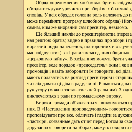
Обряд «преломления хлеба» має бути наслідуван
обходитись дуже урочисто при зборі всіх братчиків,
сповідь. У всіх обрядах головна роль належить до п
може переміняти програму шлюбного обряда) і йог
самим, ким же вибраний сам пресвітер,-невідомо.
Ще більший наклін до пресвітеріанства (перева
над рештою братів) видно в правилах про збори і п
виразний поділ на «членов, посторонних и отлучен
має «відлучати») в «Правилах заседания общины», 
«церковную тайну». В засіданнях можуть брати учас
пресвітер, веде порядок «председатель» (ким і як 
промовців і навіть забороняти їм говорити; всі діла
мають подаватись на розгляд пресвітерові і старшим
чи слід давати ці діла в раду, чи ні. Рішаються діл
рук угору (можна зоставатись нейтральним). Зрадн
виключаються з ради по громадському вироку.
Вироки громади об’являються і виконуються пр
них. В «Наставлении проповедующим» говориться, 
проповідувати про все, обличать і глядіти за духов
«пастыри, обязанные дать отчет перед Богом за свое
доручається говорити на зборах, можуть говорити н