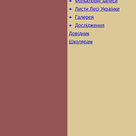
+
Фольклорні записи
+
Листи Лесі Українки
+
Галерея
+
Дослідження
Довідник
Школярам