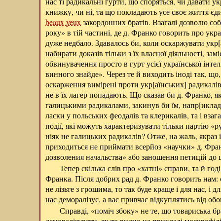
нас ті радикальні гурти, що споряться, чи давати у
книжку, чи ні, та що покладають усе своє життя є
beaux yeux
закордонних братів. Взагалі дозволю собі
року» в тій частині, де д. Франко говорить про укр
дуже недбало. Здавалось би, коли оскаржувати укр[а
набирати доказів тільки з їх власної діяльності, зам
обвинувачення просто в гурт усієї української інтел
винного знайде». Через те й виходить іноді так, що
оскарження вимірені проти укр[аїнських] радикалів
не в їх лагер попадають. Що сказав би д. Франко, я
галицькими радикалами, закинув би їм,
напр[иклад
ласки у польських феодалів та клерикалів, та і взагал
події, які можуть характеризувати тільки партію «р
ніяк не галицьких радикалів? Отже, на жаль, якраз
приходиться не приймати всерйоз «научки» д. Фран
дозволения начальства» або заношення петицій до ц
Тепер скілька слів про «хатні» справи, та й год
Франка. Після добрих рад д. Франко говорить нам: с
не лізьте з грошима, то так буде краще і для нас, і д
нас деморалізує, а вас привчає відкуплятись від обо
Справді, «поміч збоку» не те, що товариська бр
деморалізувати, як то видно на прикладі москвофілі