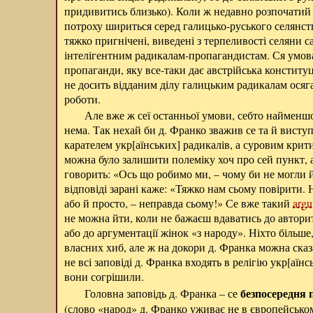
придивитись близько). Коли ж недавно розпочатий
потроху шириться серед галицько-руського селянства
тяжко пригнічені, виведені з терпеливості селяни с
інтелігентним радикалам-пропагандистам. Ся умова 
пропаганди, яку все-таки дає австрійська конститу
не досить відданим ділу галицьким радикалам осяга
роботи.
Але вже ж сеї останньої умови, себто найменшої
нема. Так нехай би д. Франко зважив се та й висту
карателем укр[аїнських] радикалів, а суровим крити
можна було залишити полеміку хоч про сей пункт, а 
говорить: «Ось що робимо ми, – чому би не могли й
відповіді зарані каже: «Тяжко нам сьому повірити. 
або й просто, – неправда сьому!» Се вже такий
argu
не можна йти, коли не бажаєш вдаватись до автори
або до аргументації жінок «з народу». Ніхто більше,
власних хиб, але ж на докори д. Франка можна сказа
не всі заповіді д. Франка входять в релігію укр[аїнс
вони согрішили.
безпосередня 
Головна заповідь д. Франка – се
(слово «народ» д. Франко уживає не в європейськом