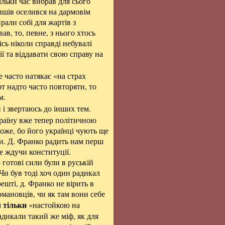
ільки час вибрав для сього
ришів оселився на дармовім
рали собі для жартів з
в, то, певне, з нього хтось
сь ніколи справді небувалі
ї та віддавати свою справу на
е часто натякає «на страх
т надто часто повторяти, то
м.
і звертаюсь до інших тем.
раїну вже тепер політичною
оже, бо його українці чують ще
гли. Д. Франко радить нам перш
е ждучи конституції.
 готові сили були в руській
 Чи був тоді хоч один радикал
ешті, д. Франко не вірить в
мановців, чи як там вони себе
тільки
м
«настойкою на
адикали такий же міф, як для