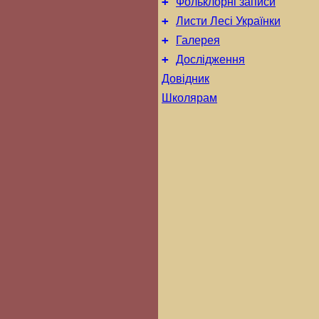
+
Фольклорні записи
+
Листи Лесі Українки
+
Галерея
+
Дослідження
Довідник
Школярам