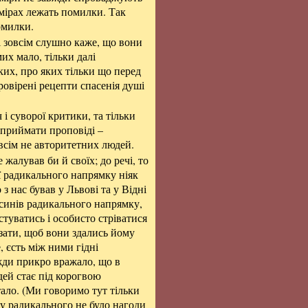
замірах лежать помилки. Так
помилки.
і зовсім слушно каже, що вони
их мало, тільки далі
ких, про яких тільки що перед
провірені рецепти спасенія душі
і суворої критики, та тільки
 приймати проповіді –
овсім не авторитетних людей.
жалував би й своїх; до речі, то
ої радикального напрямку ніяк
з нас бував у Львові та у Відні
русинів радикального напрямку,
стуватись і особисто стріватися
зати, щоб вони здались йому
, єсть між ними гідні
вжди прикро вражало, що в
дей стає під корогвою
стало. (Ми говоримо тут тільки
ху радикального не було нагоди