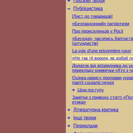
+
Прозові твори
–
Публіцистика
[Лист до товаришів]
«Безпардонний» патріотизм
Про переселенців у Росії
«Беседа», часопись баптисті
(штундистів)
La voix d’une prisonnière russi
«Не так тії вороги, як добрії 
Додаток від впорядника до ук
перекладу книжечки «Хто з ч
Оцінка нарису програми украї
партії соціалістичної
+
Ціна поступу
Замітки з приводу статті «Пол
етика»
+
Літературна критика
+
Інші твори
+
Переклади