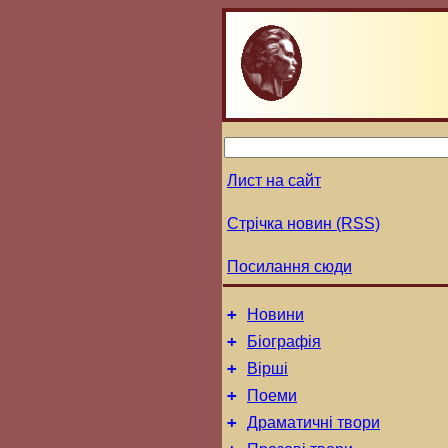
Лист на сайт
Стрічка новин (RSS)
Посилання сюди
+
Новини
+
Біографія
+
Вірші
+
Поеми
+
Драматичні твори