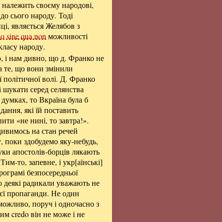
к належить своєму народові,
до сього народу. Тоді
ці, являється Желябов з
io sine qua non
можливості
класу народу.
, і нам дивно, що д. Франко не
а те, що вони змінили
 політичної волі. Д. Франко
і шукати серед селянства
думках, то Вкраїна була б
дання, які їй поставить
ити «не нині, то завтра!».
дивимось на стан речей
у, поки здобудемо яку-небудь,
уки апостолів-борців лякають
Тим-то, запевне, і укр[аїнські]
рограмі безпосередньої
о деякі радикали уважають не
оєї пропаганди. Не один
 можливо, поруч і одночасно з
им credo він не може і не