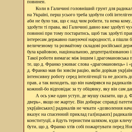
повинен.
Коли в Галичині головніший грунт для радикаль
на Україні, перш усього треба здобути собі інтеліген
аби не було так, що є над чим робити, та нема кому,
здобути ті права, які Галичині давно вже здобуті 
повинні при тому постаратись, щоб так здобуті пр
інтересам державно пануючої народності, а пішли б
величезному та розмаїтому складові російської дер
була крайовою, національною, децентралізованою і
Такої роботи вимагає між іншим і драгомановська п
те, що д. Франко уживає слова «драгомановець» і «
д. Франко мав би зовсім рацію, якби дорікав
укр[аї
інтенсивну роботу серед інтелігенції та не досить 
прав, а так виходить, що він намірявся на радикалів
кожний-бо відповідає за ту обіцянку, яку він сам да
А ось уже один уступ, де мушу сказати, що д.
дверь», якщо не жартує. Він добирає справді пате
укр[аїнських] радикалів не чекати «дозволения нача
вказує на спасенний приклад гал[ицьких] радикалів
конституції, а йдуть тернистим шляхом, куди кличу
бути, що д. Франко хтів собі пожартувати перед Н