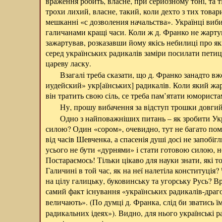
враження робить, власне, при серйозному тоні, та т
трохи лихий, власне, такий, коли дехто з тих това
мешканні «с дозволения начальства». Українці виби
галичанами кращі часи. Коли ж д. Франко не жартува
зажартував, розказавши йому якісь небилиці про які
серед українських радикалів заміри посилати петиці
цареву ласку.
Взагалі треба сказати, що д. Франко занадто вж
иудейский» укр[аїнських] радикалів. Коли який жар
він тратить свою сіль, се треба пам’ятати юмориста
Ну, прошу вибачення за відступ трошки довгий 
Одно з найповажніших питань – як зробити Ук
силою? Один «сором», очевидно, тут не багато пом
від часів Шевченка, а спасенія душі досі не запобі
усього не бути «дурнями» і стати готовою силою, н
Постараємось! Тільки цікаво для науки знати, які то
Галичині в той час, як на неї налетіла конституція?
на цілу галицьку, буковинську та угорську Русь? Вр
самий факт існування «українських радикалів-драго
величають». (По думці д. Франка, слід би зватись ї
радикальних ідеях»). Видно, для нього українські р