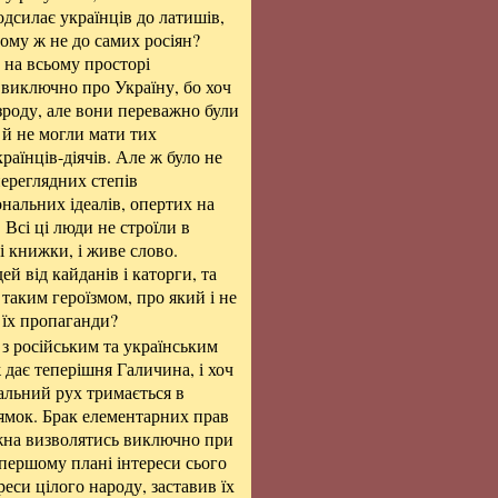
одсилає українців до латишів,
ому ж не до самих росіян?
 на всьому просторі
и виключно про Україну, бо хоч
 зроду, але вони переважно були
 й не могли мати тих
раїнців-діячів. Але ж було не
переглядних степів
нальних ідеалів, опертих на
Всі ці люди не строїли в
і книжки, і живе слово.
й від кайданів і каторги, та
 таким героїзмом, про який і не
 їх пропаганди?
 з російським та українським
 дає теперішня Галичина, і хоч
альний рух тримається в
рямок. Брак елементарних прав
ожна визволятись виключно при
 першому плані інтереси сього
реси цілого народу, заставив їх