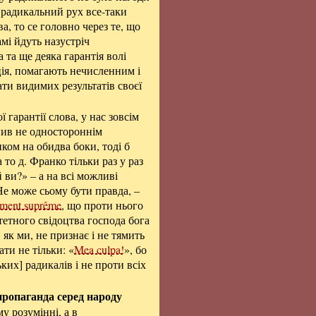
 радикальний рух все-таки
, то се головно через те, що
амі йдуть назустріч
та ще деяка гарантія волі
ція, помагають нечисленним і
ти видимих результатів своєї
 гарантії слова, у нас зовсім
пив не одностороннім
ком на обидва боки, тоді б
то д. Франко тільки раз у раз
 ви?» – а на всі можливі
Не може сьому бути правда, –
ment suprême
, що проти нього
тетного свідоцтва господа бога
 як ми, не признає і не тямить
ти не тільки: «
Mea culpa!
», бо
ьких] радикалів і не проти всіх
пропаганда серед народу
у розумінні, а в