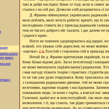
такі ж добрі наслідки; буває се тоді, коли в самих 
сталось і на сей раз. Дозволю собі роздивитись сі 
Д. Франко обвинувачує українських радикалів 
мало роблять, мало хочуть робити; врешті, що їх сам
несподівано ставить їм у приклад радикалів галиць
тим не багато доброго міг сказати, і дає далеко не 
в
і рідного краю.
Ніхто не повинен одхрещуватись від щирої, хоч 
всякий, хто уважає себе дорослим, не може мовчки
люди»
«научки»
á la
Толстой і ставлення собі в приклад з
раїнського
Нехай би д. Франко критикував українців, та не 
ого жиє»
йому більш відоме діло. Загал інтелігенції галицьк
нської
не може імпонувати укр[аїнському] радикалові. Хто 
і мав нагоду пізнати теорію і практику студентів-
то не так уже дуже очарувався. Кому траплялось ли
ітика і
з галицькими радикалами-діячами, той не може ска
велетнями, вартими подиву і наслідування. Запевне
поважання люди, та вони є скрізь, а взагалі нас за
Галичині, країні все ж конституційній, так мало лю
визволення, і ті, що стають, так рідко тримаються 
про інтелігенцію радикальну, бо до селянського ру