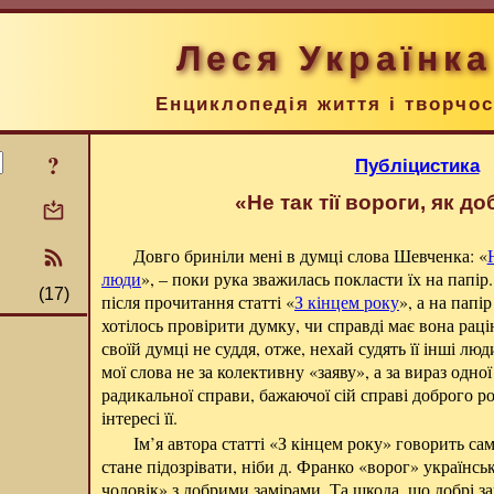
Леся Українка
Енциклопедія життя і творчос
?
Публіцистика
«Не так тії вороги, як д
Довго бриніли мені в думці слова Шевченка: «
люди
», – поки рука зважилась покласти їх на папір
(17)
після прочитання статті «
З кінцем року
», а на папі
хотілось провірити думку, чи справді має вона раці
своїй думці не суддя, отже, нехай судять її інші л
мої слова не за колективну «заяву», а за вираз одно
радикальної справи, бажаючої сій справі доброго р
інтересі її.
Ім’я автора статті «З кінцем року» говорить само
стане підозрівати, ніби д. Франко «ворог» українсь
чоловік» з добрими замірами. Та шкода, що добрі 