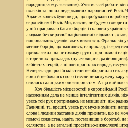
народницькому: «селяни»). Учитись сеї роботи він 
поляків та інших недержавних народностей Росії. Ч
Адже ж колись були люди, що пробували сю роботу
європейської Росії. Ми, власне, не будемо говорит
у ній працювало багато борців і головно українців
людьми без виразної національної свідомості, отже,
національних ідеалів, яких вимагає д. Франко від ук
менше борців, що змагались, наприклад, і серед не
приволзьких, на питомому грунті, при помочі націо
історичних прикладах (пугачовщина, разіновщина). 
кабінетах теорій, а пішли просто «в народ», несучи 
Непереглядні російські степи не оборонили сих люде
вони й не боялись сього і несли незаслужену кару з
снилось галицьким опозиціоністам. А що вийшло з
Хоч більшість місцевостей в європейській Росії
населенням дала не менше інтелігентних діячів, ніж
увесь той рух протримавсь не менше літ, ніж радик
Галичині, та, врешті, увесь рух мусив змінити нап
слова і людини заставив діячів признати, що не м
помочі селянства, навіть поставивши в боротьбі на
селянства, а не загальні просвітньо-визволяючі інте