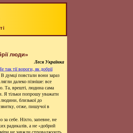
ті
обрії люди»
Леся Українка
Не так тії вороги, як добрії
. В думці повстали вони зараз
р лягли далеко пізніше: все
ю. Та, врешті, людина сама
юди. Я тільки попрошу уважати
ї людини, близької до
озвитку, отже, пишучої в
 за себе. Ніхто, запевне, не
ких радикалів, а не «добрий
заміри не завжди спроваджують