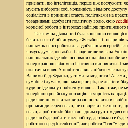
признати, що інтелігенція, перше ніж послужити я
мусить вибороти собі можливість вільного доступу 
соціалісти в принципі стають політиками на практи
товаришами здобувати політичну волю, сюю
condit
корисної роботи в інтересах найгірш пригніченого 
Така зміна діяльності була конечною еволюцією
бачить сього й обвинувачує Желябова і товаришів з
напрямок своєї роботи для здобування всеросійської
чомусь думає, що якби ті люди лишились на Україн
національних ідеалів, основаних на вільнолюбивих 
тепер країною свідомою і готовою виповнити ті зав
політична воля. А політична воля нібито має наступ
Вашими б, д. Франко, устами та мед пити! Але ми 
сумніше і думаєм, що нам ще не рік, не два їсти бід
куди не ідеальну політичну волю… Так, отже, не м
теперішню російську опозицію, а марність їх праці. 
радикали не могли так виразно поставити в своїй п
пропаганди серед селян, не говорячи вже про те, щ
селян, а робітників більш догідним грунтом для св
радикал буде робити таку роботу, де тільки се буде
роботою серед інтелігенції, але робити її своїм єдин