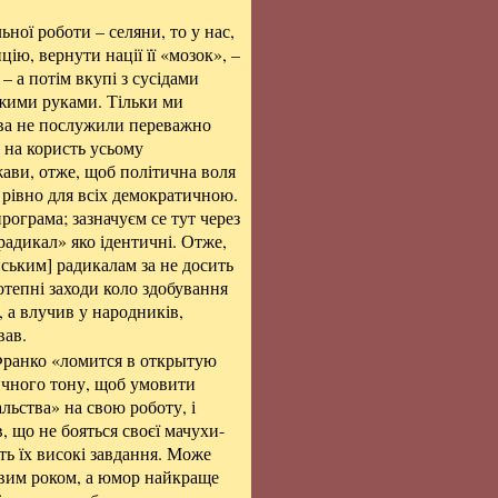
ної роботи – селяни, то у нас,
цію, вернути нації її «мозок», –
 – а потім вкупі з сусідами
чужими руками. Тільки ми
ава не послужили переважно
 на користь усьому
жави, отже, щоб політична воля
 рівно для всіх демократичною.
рограма; зазначуєм се тут через
радикал» яко ідентичні. Отже,
нським]
радикалам за не досить
дотепні заходи коло здобування
, а влучив у народників,
вав.
 Франко «ломится в открытую
тичного тону, щоб умовити
льства» на свою роботу, і
, що не бояться своєї мачухи-
ть їх високі завдання. Може
овим роком, а юмор найкраще