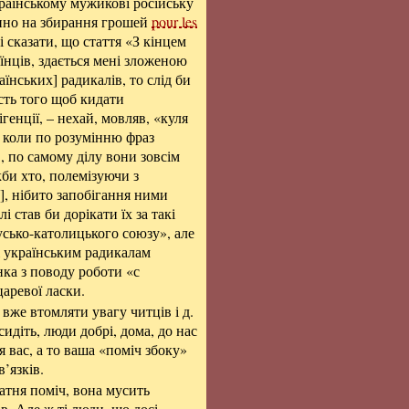
країнському мужикові російську
дино на збирання грошей
pour les
 сказати, що стаття «З кінцем
аїнців, здається мені зложеною
їнських] радикалів, то слід би
ість того щоб кидати
ігенції, – нехай, мовляв, «куля
, коли по розумінню фраз
, по самому ділу вони зовсім
кби хто, полемізуючи з
]
, нібито запобігання ними
і став би дорікати їх за такі
усько-католицького союзу», але
 і українським радикалам
ка з поводу роботи «с
аревої ласки.
і вже втомляти увагу читців і д.
идіть, люди добрі, дома, до нас
ля вас, а то ваша «поміч збоку»
в’язків.
атня поміч, вона мусить
в. Але ж ті люди, що досі