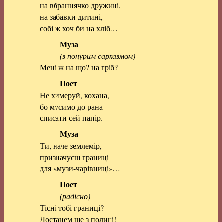
на вбраннячко дружині,
на забавки дитині,
собі ж хоч би на хліб…
Муза
(з понурим сарказмом)
Мені ж на що? на гріб?
Поет
Не химеруй, кохана,
бо мусимо до рана
списати сей папір.
Муза
Ти, наче землемір,
призначуєш границі
для «музи-чарівниці»…
Поет
(радісно)
Тісні тобі границі?
Достанем ще з полиці!