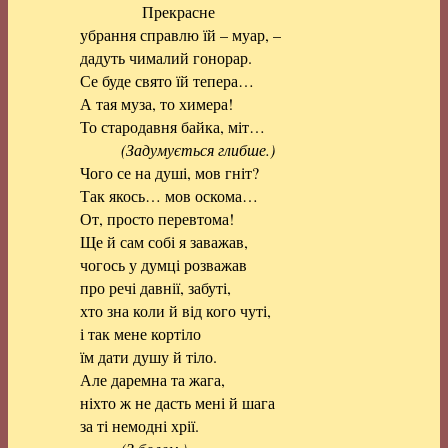
Прекрасне
убрання справлю їй – муар, –
дадуть чималий гонорар.
Се буде свято їй тепера…
А тая муза, то химера!
То стародавня байка, міт…
(Задумується глибше.)
Чого се на душі, мов гніт?
Так якось… мов оскома…
От, просто перевтома!
Ще й сам собі я заважав,
чогось у думці розважав
про речі давнії, забуті,
хто зна коли й від кого чуті,
і так мене кортіло
їм дати душу й тіло.
Але даремна та жага,
ніхто ж не дасть мені й шага
за ті немодні хрії.