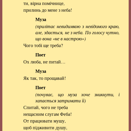
ти, вірна помічнице,
прилинь до мене з неба!
Муза
(прилітає невидимкою з невідомого краю,
але, здається, не з неба. По голосу чутно,
що вона «не в настрою»)
Чого тобі ще треба?
Поет
Ох люба, не питай…
Муза
Як так, то прощавай!
Поет
(почуває, що муза хоче зникнути, і
хапається затримати її)
Спитай, чого не треба
нещасним слугам Феба!
От працювати мушу,
щоб підживити душу,