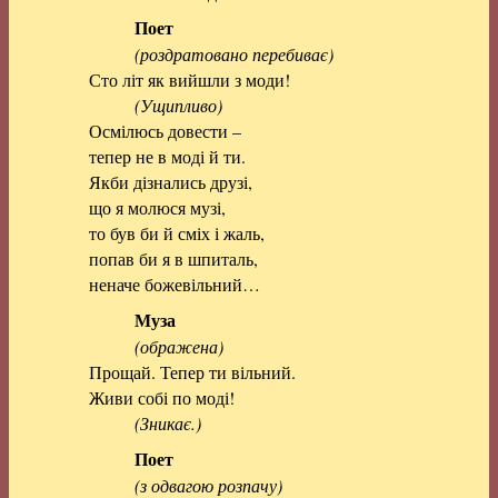
Поет
(роздратовано перебиває)
Сто літ як вийшли з моди!
(Ущипливо)
Осмілюсь довести –
тепер не в моді й ти.
Якби дізнались друзі,
що я молюся музі,
то був би й сміх і жаль,
попав би я в шпиталь,
неначе божевільний…
Муза
(ображена)
Прощай. Тепер ти вільний.
Живи собі по моді!
(Зникає.)
Поет
(з одвагою розпачу)