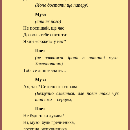
(Хоче достати ще паперу)
Муза
(спиняє його)
Не поспішай, ще час!
Дозволь тебе спитати:
Який «сюжет» у нас?
Поет
(не завважає іронії в питанні музи.
Заклопотано)
Тобі се ліпше знати…
Муза
Ах, так? Се кепська справа.
(Безгучно сміється, але поет таки чує
той сміх – серцем)
Поет
Не будь така лукава!
Ні, музо, будь гречненька,
дотепна, чепурненька,