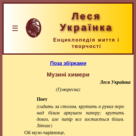
Леся
Українка
☰
Енциклопедія життя і
творчості
Поза збірками
Музині химери
Леся Українка
(Гумореска)
Поет
(сидить за столом, крутить в руках перо
над білим аркушем паперу; крутить
довго, але папір все зостається білим.
Зітхає)
Ой музо-чарівнице,