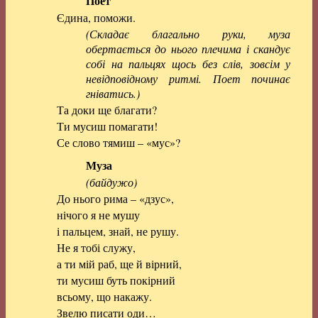
Поет
Єдина, поможи.
(Складає благально руки, муза
обертається до нього плечима і скандує
собі на пальцях щось без слів, зовсім у
невідповідному ритмі. Поет починає
гніватись.)
Та доки ще благати?
Ти мусиш помагати!
Се слово тямиш – «мус»?
Муза
(байдужо)
До нього рима – «дзус»,
нічого я не мушу
і пальцем, знай, не рушу.
Не я тобі служу,
а ти мій раб, ще й вірний,
ти мусиш буть покірний
всьому, що накажу.
Звелю писати оди…