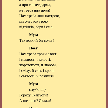
а про сюжет дарма,
не треба нам ярма!
Нам треба лиш настрою,
ми очаруєм грою
відтінків, барв і слів.
Муза
Так всякий би волів!
Поет
Нам треба трохи злості,
і ніжності, і млості,
жорстокості, й любові,
і сміху, й сліз, і крові,
і святості, й розпусти…
Муза
(сердито)
Гороху і капусти!
А ще чого? Скажи!