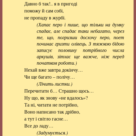
Давно б так!.. я в пригоді
поможу й сам собі,
не пропаду в журбі.
(Хапає перо і пише, що тільки на думку
спадає, але спадає таки небагато, через
те, що, погризши досхочу перо, поет
починає гризти олівець. З тяжкою бідою
записує половину потрібного числа
аркушів, зітхає ще важче, ніж перед
початком роботи.)
Нехай вже завтра докінчу…
Чи ще багато – полічу…
(Лічить листки.)
Перечитати б… Страшно щось…
Ну що, як знову «не вдалось»?
Та ні, читати не потрібно,
Воно написано так дрібно,
а тут і світло гасне…
Все до ладу…
(Задумується.)