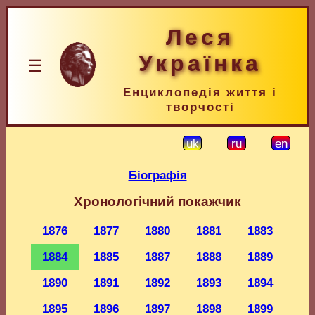
Леся
Українка
☰
Енциклопедія життя і
творчості
uk
ru
en
Біографія
Хронологічний покажчик
1876
1877
1880
1881
1883
1884
1885
1887
1888
1889
1890
1891
1892
1893
1894
1895
1896
1897
1898
1899