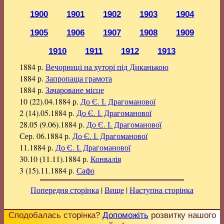
1900
1901
1902
1903
1904
1905
1906
1907
1908
1909
1910
1911
1912
1913
1884 р.
Вечорниці на хуторі під Диканькою
1884 р.
Запропаща грамота
1884 р.
Зачароване місце
10 (22).04.1884 р.
До Є. І. Драгоманової
2 (14).05.1884 р.
До Є. І. Драгоманової
28.05 (9.06).1884 р.
До Є. І. Драгоманової
Сер. 06.1884 р.
До Є. І. Драгоманової
11.1884 р.
До Є. І. Драгоманової
30.10 (11.11).1884 р.
Конвалія
3 (15).11.1884 р.
Сафо
Попередня сторінка
|
Вище
|
Наступна сторінка
Сподобалась сторінка?
Допоможіть
розвитку нашого