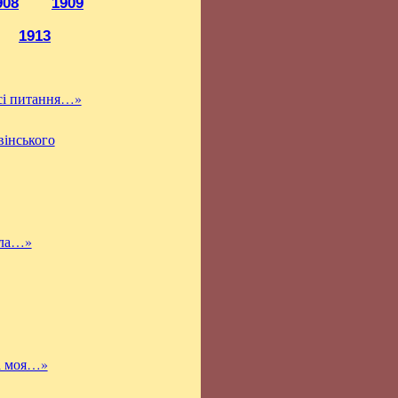
908
1909
1913
сі питання…»
вінського
ила…»
га моя…»