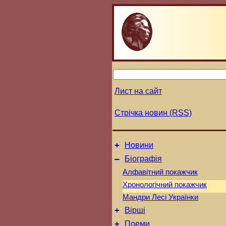
Лист на сайт
Стрічка новин (RSS)
+
Новини
–
Біографія
Алфавітний покажчик
Хронологічний покажчик
Мандри Лесі Українки
+
Вірші
+
Поеми