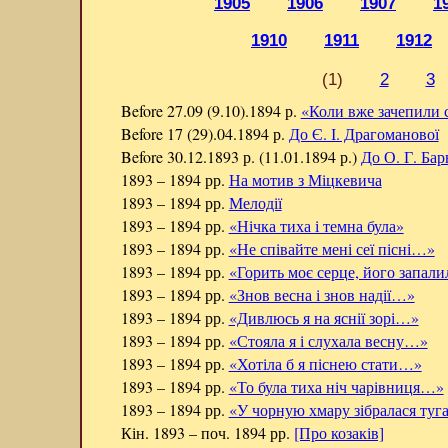
1905
1906
1907
1
1910
1911
1912
(1)
2
3
Before 27.09 (9.10).1894 р.
«Коли вже зачепили 
Before 17 (29).04.1894 р.
До Є. І. Драгоманової
Before 30.12.1893 р. (11.01.1894 р.)
До О. Г. Бар
1893 – 1894 рр.
На мотив з Міцкевича
1893 – 1894 рр.
Мелодії
1893 – 1894 рр.
«Нічка тиха і темна була»
1893 – 1894 рр.
«Не співайте мені сеї пісні…»
1893 – 1894 рр.
«Горить моє серце, його запал
1893 – 1894 рр.
«Знов весна і знов надії…»
1893 – 1894 рр.
«Дивлюсь я на яснії зорі…»
1893 – 1894 рр.
«Стояла я і слухала весну…»
1893 – 1894 рр.
«Хотіла б я піснею стати…»
1893 – 1894 рр.
«То була тиха ніч чарівниця…»
1893 – 1894 рр.
«У чорную хмару зібралася ту
Кін. 1893 – поч. 1894 рр.
[Про козаків]