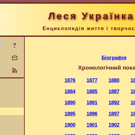
Леся Українка
Енциклопедія життя і творчос
?
Біографія
Хронологічний пок
1876
1877
1880
1
1884
1885
1887
1
1890
1891
1892
1
1895
1896
1897
1
1900
1901
1902
1