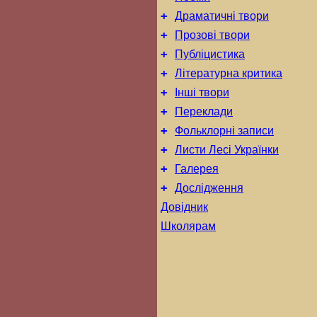
+
Драматичні твори
+
Прозові твори
+
Публіцистика
+
Літературна критика
+
Інші твори
+
Переклади
+
Фольклорні записи
+
Листи Лесі Українки
+
Галерея
+
Дослідження
Довідник
Школярам