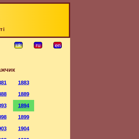
ті
uk
ru
en
ажчик
881
1883
888
1889
893
1894
898
1899
903
1904