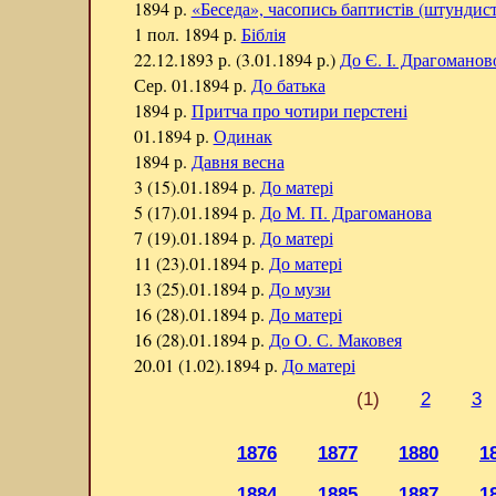
1894 р.
«Беседа», часопись баптистів (штундист
1 пол. 1894 р.
Біблія
22.12.1893 р. (3.01.1894 р.)
До Є. І. Драгоманов
Сер. 01.1894 р.
До батька
1894 р.
Притча про чотири перстені
01.1894 р.
Одинак
1894 р.
Давня весна
3 (15).01.1894 р.
До матері
5 (17).01.1894 р.
До М. П. Драгоманова
7 (19).01.1894 р.
До матері
11 (23).01.1894 р.
До матері
13 (25).01.1894 р.
До музи
16 (28).01.1894 р.
До матері
16 (28).01.1894 р.
До О. С. Маковея
20.01 (1.02).1894 р.
До матері
(1)
2
3
1876
1877
1880
1
1884
1885
1887
1