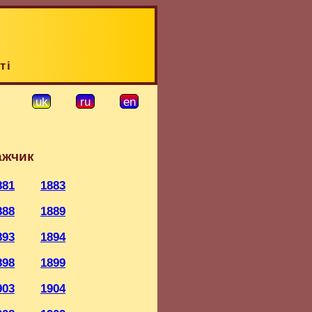
ті
uk
ru
en
ажчик
881
1883
888
1889
893
1894
898
1899
903
1904