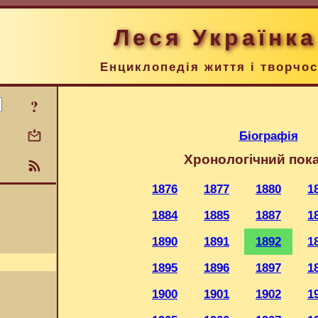
Леся Українка
Енциклопедія життя і творчос
?
Біографія
Хронологічний пок
1876
1877
1880
1
1884
1885
1887
1
1890
1891
1892
1
1895
1896
1897
1
1900
1901
1902
1