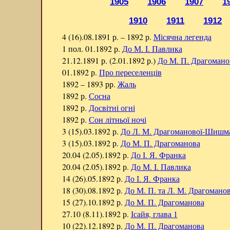
1905
1906
1907
1
1910
1911
1912
4 (16).08.1891 р. – 1892 р.
Місячна легенда
1 пол. 01.1892 р.
До М. I. Павлика
21.12.1891 р. (2.01.1892 р.)
До М. П. Драгомано
01.1892 р.
Про переселенців
1892 – 1893 рр.
Жаль
1892 р.
Сосна
1892 р.
Досвітні огні
1892 р.
Сон літньої ночі
3 (15).03.1892 р.
До Л. М. Драгоманової-Шишма
3 (15).03.1892 р.
До М. П. Драгоманова
20.04 (2.05).1892 р.
До І. Я. Франка
20.04 (2.05).1892 р.
До М. I. Павлика
14 (26).05.1892 р.
До І. Я. Франка
18 (30).08.1892 р.
До М. П. та Л. М. Драгомано
15 (27).10.1892 р.
До М. П. Драгоманова
27.10 (8.11).1892 р.
Ісайя, глава 1
10 (22).12.1892 р.
До М. П. Драгоманова