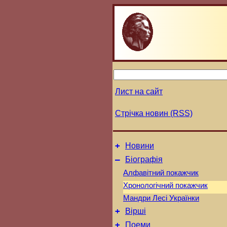
Лист на сайт
Стрічка новин (RSS)
+
Новини
–
Біографія
Алфавітний покажчик
Хронологічний покажчик
Мандри Лесі Українки
+
Вірші
+
Поеми