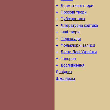
+
Драматичні твори
+
Прозові твори
+
Публіцистика
+
Літературна критика
+
Інші твори
+
Переклади
+
Фольклорні записи
+
Листи Лесі Українки
+
Галерея
+
Дослідження
Довідник
Школярам