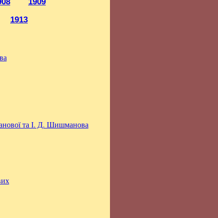
908
1909
1913
ва
нової та І. Д. Шишманова
вих