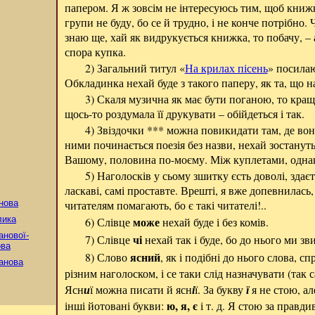
папером. Я ж зовсім не інтересуюсь тим, щоб книжк
групи не буду, бо се й трудно, і не конче потрібно. 
знаю ще, хай як видрукується книжка, то побачу, –
спора купка.
2) Загальний титул «
На крилах пісень
» посилаю
Обкладинка нехай буде з такого паперу, як та, що 
3) Скаля музична як має бути поганою, то краще
щось-то роздумала її друкувати – обійдеться і так.
4) Звіздочки *** можна повикидати там, де вон
ними починається поезія без назви, нехай зостанут
Вашому, половина по-моєму. Між куплетами, однак,
5) Наголосків у сьому зшитку єсть доволі, здаєт
ласкаві, самі проставте. Врешті, я вже допевнилась
нова
читателям помагають, бо є такі читателі!..
лика
може
6) Слівце
нехай буде і без комів.
анової-
чі
7) Слівце
нехай так і буде, бо до нього ми зв
ова
ясний
8) Слово
, як і подібні до нього слова, с
анова
різним наголоском, і се таки слід назначувати (так с
Ясн
и
ї можна писати й ясн
і
ї. За букву
ї
я не стою, ал
ю, я, є
інші йотовані букви:
і т. д. Я стою за правд