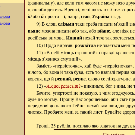
(радикальну), але коли тим часом не можу нею друк
.
цією обходитись. Врешті, мені щось теє
ї
теж спроти
своі
Украіна
йі
або
й
просто –
і
, напр.,
,
і т. д.
анова
слізьми
9) В слові
таки треба писати м’який зна
анова
вьяне
вйане
можна писати або так, або
, але ніяк н
Инший
російська вимова.
нехай теж так зостається
розквітла
10) Щодо виразів:
не здається мені п
11) «В небі місяць страшний» справді краще сп
місяць з’явився смутний».
Замість «первісточка», хай буде «первісночка», 
нічого, бо вона й така бува, єсть то взагалі перша к
ревний, ревне
кореня, що й
, слово се літературне,
12) «
A quoi penses tu?
» викиньте, бог з ним, не 
Бачите, упертості не показую, з чим згоджуюсь,
буде по-моєму. Прошу Вас хорошенько, аби-сьте пр
передмові до нашого Гейне, нехай там швидше дру
листах. Пробачте мені за такий лист. Бувайте здоро
Гроші, 25 рублів, посилаю яко задаток на друк м
Примітки