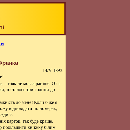
ті
ки
 Франка
14/V 1892
е!
, – ніяк не могла раніше. От і
ви, зосталось три години до
ажність до мене! Коли б же я
ожу відповідати по номерах,
вжди є.
іх карток, так буде краще.
мір побільшити книжку білим