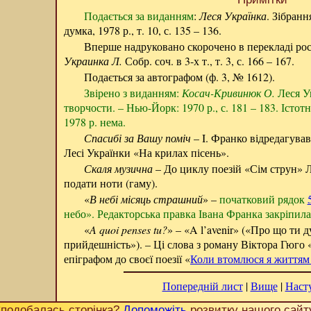
Подається за виданням
:
Леся Українка
. Зібранн
думка, 1978 р., т. 10, с. 135 – 136.
Вперше надруковано скорочено в перекладі рос
Украинка Л.
Собр. соч. в 3-х т., т. 3, с. 166 – 167.
Подається за автографом (ф. 3, № 1612).
Звірено з виданням:
Косач-Кривинюк О.
Леся Ук
творчости. – Нью-Йорк: 1970 р., с. 181 – 183. Істо
1978 р. нема.
Спасибі за Вашу поміч
– I. Франко відредагував
Лесі Українки «На крилах пісень».
Скаля музична
– До циклу поезій «Сім струн» Л
подати ноти (гаму).
«
В небі місяць страшний
» –
початковий рядок
небо». Редакторська правка Івана Франка закріпила
«
A quoi penses tu?
» – «A l’avenir» («Про що ти
прийдешність»). – Ці слова з роману Віктора Гюго «
епіграфом до своєї поезії «
Коли втомлюся я життя
Попередній лист
|
Вище
|
Наст
подобалась сторінка?
Допоможіть
розвитку нашого сайт