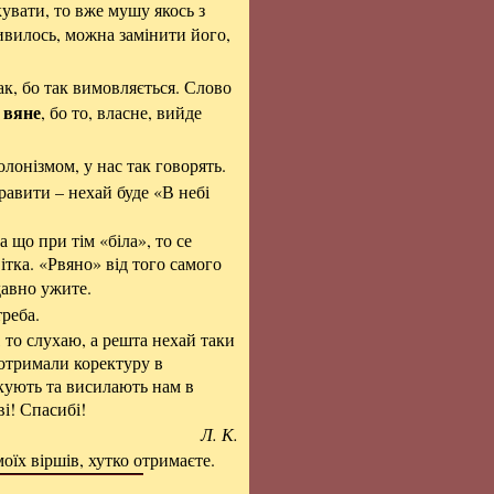
увати, то вже мушу якось з
вилось, можна замінити його,
к, бо так вимовляється. Слово
вяне
е
, бо то, власне, вийде
.
олонізмом, у нас так говорять.
равити – нехай буде «В небі
а що при тім «біла», то се
вітка. «Рвяно» від того самого
 давно ужите.
треба.
 то слухаю, а решта нехай таки
отримали коректуру в
кують та висилають нам в
ві! Спасибі!
Л. К.
оїх віршів, хутко отримаєте.