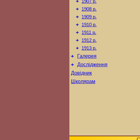
+
1907 р.
+
1908 р.
+
1909 р.
+
1910 р.
+
1911 р.
+
1912 р.
+
1913 р.
+
Галерея
+
Дослідження
Довідник
Школярам
С