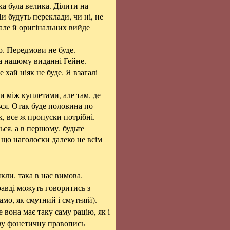
а була велика. Ділити на
Чи будуть переклади, чи ні, не
 але й оригінальних вийде
. Передмови не буде.
на нашому виданні Гейне.
 хай ніяк не буде. Я взагалі
и між куплетами, але там, де
ься. Отак буде половина по-
 все ж пропуски потрібні.
ься, а в першому, будьте
, що наголоски далеко не всім
икли, така в нас вимова.
правді можуть говоритись з
амо, як см
у
тний і смутн
и
й).
е вона має таку саму рацію, як і
иву фонетичну правопись