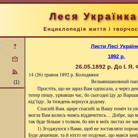
Леся Українка
Енциклопедія життя і творчос
?
Листи Лесі Україн
1892 р.
26.05.1892 р.
До І. Я.
14 (26) травня 1892 р.
Колодяжне
Вельмишановний пап
(1)
Простіть, що не зараз Вам одписала, а через день
тепер пишу, урвавши час, бо сьогодні їду до Варша
від’їзду. За тиждень вернуся додому.
Спасибі Вам, щире спасибі за Вашу поміч та ув
могла Вам колись чимсь віддячитись… Добре, що м
так буде більше з толком, бо він в моїх листах не за
1) Згоджуюся з Вами, щоб не зоставляти порожн
Буде дешевше, та й ніхто не подумає, що мався за