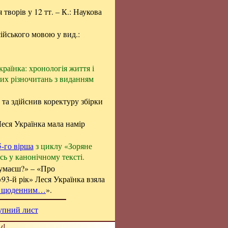
я творів у 12 тт. – К.: Наукова
ійського мовою у вид.:
раїнка: хронологія життя і
тних різночитань з виданням
 та здійснив коректуру збірки
еся Українка мала намір
5-го вірша
з циклу «Зоряне
сь у канонічному тексті.
 думаєш?» – «Про
93-й рік» Леся Українка взяла
м щоденним…
».
упний лист
у!