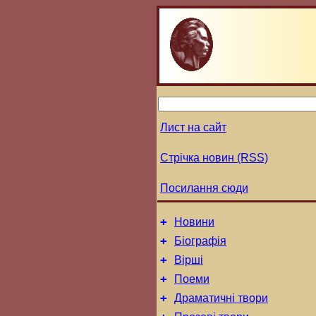
Лист на сайт
Стрічка новин (RSS)
Посилання сюди
+
Новини
+
Біографія
+
Вірші
+
Поеми
+
Драматичні твори