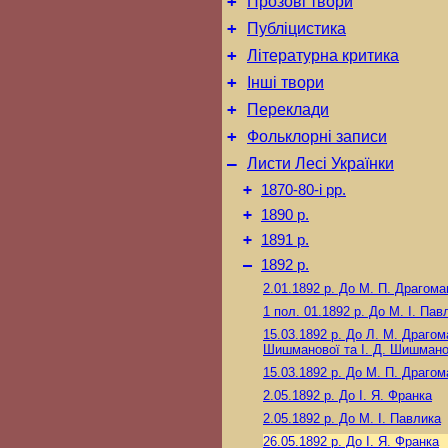
+
Прозові твори
+
Публіцистика
+
Літературна критика
+
Інші твори
+
Переклади
+
Фольклорні записи
–
Листи Лесі Українки
+
1870-80-і рр.
+
1890 р.
+
1891 р.
–
1892 р.
2.01.1892 р.
До М. П. Драгома
1 пол. 01.1892 р.
До М. I. Пав
15.03.1892 р.
До Л. М. Драгом
Шишманової та І. Д. Шишман
15.03.1892 р.
До М. П. Драгом
2.05.1892 р.
До І. Я. Франка
2.05.1892 р.
До М. I. Павлика
26.05.1892 р.
До І. Я. Франка