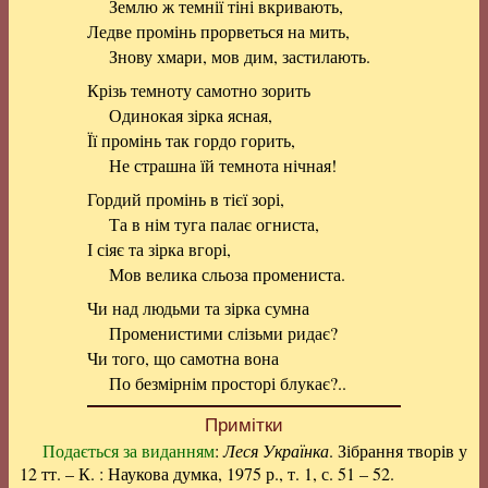
Землю ж темнії тіні вкривають,
Ледве промінь прорветься на мить,
Знову хмари, мов дим, застилають.
Крізь темноту самотно зорить
Одинокая зірка ясная,
Її промінь так гордо горить,
Не страшна їй темнота нічная!
Гордий промінь в тієї зорі,
Та в нім туга палає огниста,
І сіяє та зірка вгорі,
Мов велика сльоза промениста.
Чи над людьми та зірка сумна
Променистими слізьми ридає?
Чи того, що самотна вона
По безмірнім просторі блукає?..
Примітки
Подається за виданням
:
Леся Українка
. Зібрання творів у
12 тт. – К. : Наукова думка, 1975 р., т. 1, с. 51 – 52.