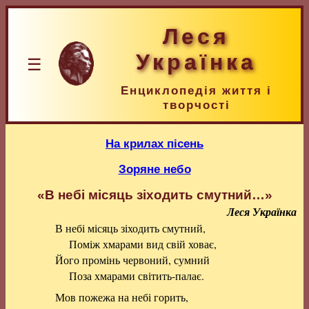
Леся
Українка
☰
Енциклопедія життя і
творчості
На крилах пісень
Зоряне небо
«В небі місяць зіходить смутний…»
Леся Українка
В небі місяць зіходить смутний,
Поміж хмарами вид свій ховає,
Його промінь червоний, сумний
Поза хмарами світить-палає.
Мов пожежа на небі горить,