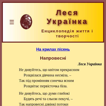
Леся
Українка
☰
Енциклопедія життя і
творчості
На крилах пісень
Напровесні
Леся Українка
Не дивуйтесь, що квітом прекрасним
Розцвілася дівчина несміла, –
Так під промінням сонечка ясним
Розцвітає первісточка біла.
Не дивуйтесь, що думи глибокі
Будять речі та сльози пекучі, –
Так напровесні дзвінкі потоки