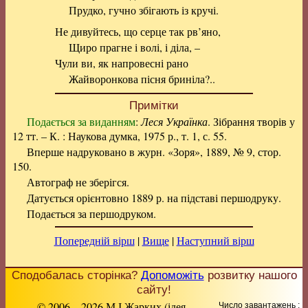
Прудко, гучно збігають із кручі.
Не дивуйтесь, що серце так рв’яно,
Щиро прагне і волі, і діла, –
Чули ви, як напровесні рано
Жайворонкова пісня бриніла?..
Примітки
Подається за виданням
:
Леся Українка
. Зібрання творів у
12 тт. – К. : Наукова думка, 1975 р., т. 1, с. 55.
Вперше надруковано в журн. «Зоря», 1889, № 9, стор.
150.
Автограф не зберігся.
Датується орієнтовно 1889 р. на підставі першодруку.
Подається за першодруком.
Попередній вірш
|
Вище
|
Наступний вірш
Сподобалась сторінка?
Допоможіть
розвитку нашого
сайту!
© 2006 – 2026 М.І.Жарких (ідея,
Число завантажень :