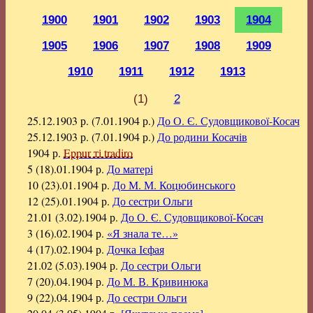
1900
1901
1902
1903
1904
1905
1906
1907
1908
1909
1910
1911
1912
1913
(1)
2
25.12.1903 р. (7.01.1904 р.)
До О. Є. Судовщикової-Косач
25.12.1903 р. (7.01.1904 р.)
До родини Косачів
1904 р.
Eppur ті tradiro
5 (18).01.1904 р.
До матері
10 (23).01.1904 р.
До М. М. Коцюбинського
12 (25).01.1904 р.
До сестри Ольги
21.01 (3.02).1904 р.
До О. Є. Судовщикової-Косач
3 (16).02.1904 р.
«Я знала те…»
4 (17).02.1904 р.
Дочка Ієфая
21.02 (5.03).1904 р.
До сестри Ольги
7 (20).04.1904 р.
До М. В. Кривинюка
9 (22).04.1904 р.
До сестри Ольги