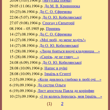
20.04 (3.05).1904 р.
[Якутська поема]
29.05 (11.06).1904 р.
До М. В. Кривинюка
10 (23).06.1904 р.
До С. О. Єфремова
22.06 (5.07).1904 р.
До О. Ю. Кобилянської
27.07 (9.08).1904 р.
Спогад з Євпаторії
08.1904 – 05.1905 рр.
Приязнь
14 (27).08.1904 р.
До С. О. Єфремова
14 (27).08.1904 р.
«Мої любі, до мене ходіть!»
14 (27).08.1904 р.
До О. Ю. Кобилянської
15 (28).08.1904 р.
«Люди бояться вночі кладовища…»
15 (28).08.1904 р.
«Скрізь, де не гляну…»
24.08 (6.09).1904 р.
До О. Ю. Кобилянської
28.08 (10.09).1904 р.
Напис в руїні
28.08 (10.09).1904 р.
Ізраїль в Єгипті
2 (15).09.1904 р.
«Коли дивлюсь глибоко в любі очі…»
6 (19).09.1904 р.
До сестри Ольги
6 (19).09.1904 р.
Лист апостола Павла до корінфян
10 (23).09.1904 р.
«І ти колись боролась, мов Ізраїль…»
(1)
2