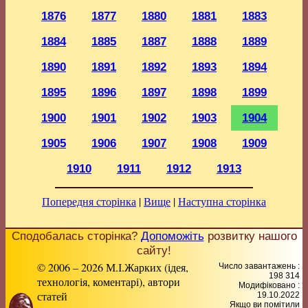
1876
1877
1880
1881
1883
1884
1885
1887
1888
1889
1890
1891
1892
1893
1894
1895
1896
1897
1898
1899
1900
1901
1902
1903
1904
1905
1906
1907
1908
1909
1910
1911
1912
1913
Попередня сторінка
|
Вище
|
Наступна сторінка
Сподобалась сторінка?
Допоможіть
розвитку нашого
сайту!
© 2006 – 2026 М.І.Жарких (ідея,
Число завантажень :
198 314
технологія, коментарі), автори
Модифіковано :
статей
19.10.2022
Якщо ви помітили