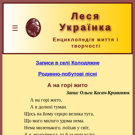
Леся
Українка
☰
Енциклопедія життя і
творчості
Записи в селі Колодяжне
Родинно-побутові пісні
А на горі жито
Запис Ольги Косач-Кривинюк
А на горі жито,
А в долині туман.
Щось на йому серцю велика туга,
Що мого милого удома нема.
Нема миленького, поїхав у світ,
А я, молоденька, та й за ним услід.