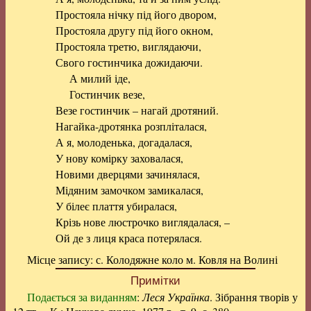
Простояла нічку під його двором,
Простояла другу під його окном,
Простояла третю, виглядаючи,
Свого гостинчика дожидаючи.
А милий іде,
Гостинчик везе,
Везе гостинчик – нагай дротяний.
Нагайка-дротянка розпліталася,
А я, молоденька, догадалася,
У нову комірку заховалася,
Новими дверцями зачинялася,
Мідяним замочком замикалася,
У білеє плаття убиралася,
Крізь нове люстрочко виглядалася, –
Ой де з лиця краса потерялася.
Місце запису: с. Колодяжне коло м. Ковля на Волині
Примітки
Подається за виданням
:
Леся Українка
. Зібрання творів у