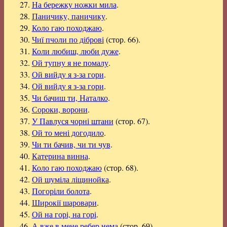
27.
На бережку ножки мила
.
28.
Паничику, паничику
.
29.
Коло гаю походжаю
.
30.
Чиї пчоли по діброві
(стор. 66).
31.
Коли любиш, люби дуже
.
32.
Ой тупну я не помалу
.
33.
Ой вийду я з-за гори
.
34.
Ой вийду я з-за гори
.
35.
Чи бачиш ти, Наталко
.
36.
Сороки, ворони
.
37.
У Павлуся чорні штани
(стор. 67).
38.
Ой то мені догодило
.
39.
Чи ти бачив, чи ти чув
.
40.
Катерина винна
.
41.
Коло гаю походжаю
(стор. 68).
42.
Ой шуміла ліщинойка
.
43.
Погоріли болота
.
44.
Широкії шаровари
.
45.
Ой на горі, на горі
.
46.
А вже в мене ребер нема
(стор. 69).