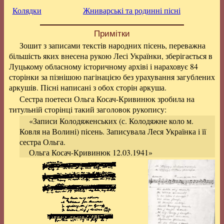
Колядки
Жниварські та родинні пісні
Примітки
Зошит з записами текстів народних пісень, переважна
більшість яких внесена рукою Лесі Українки, зберігається в
Луцькому обласному історичному архіві і нараховує 84
сторінки за пізнішою пагінацією без урахування загублених
аркушів. Пісні написані з обох сторін аркуша.
Сестра поетеси Ольга Косач-Кривинюк зробила на
титульній сторінці такий заголовок рукопису:
«Записи Колодяженських (с. Колодяжне коло м.
Ковля на Волині) пісень. Записувала Леся Українка і її
сестра Ольга.
Ольга Косач-Кривинюк 12.03.1941»