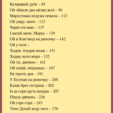
Кучерявий дубе – 85
Ой зійшли два місяці ясні – 96
Марусенька недужа лежала – 112
Ой умру, мати – 113
Чорні очі маю – 137
Сватай мене, Марку – 139
Ой в Кам’янці на риночку – 142
Ой у полі –
Ходив, блудив козак – 151
Ходжу коло моря – 152
Ой ти, дівчино – 161
Ой повій, вітроньку – 167
Не проти дня – 191
У Полтаві на риночку – 200
Казав брат сестриці – 202
Із-за гори їдуть мазури – 207
Пішла дівчина – 226
Ой горе-горе – 243
Тихо Дунай воду несе – 276