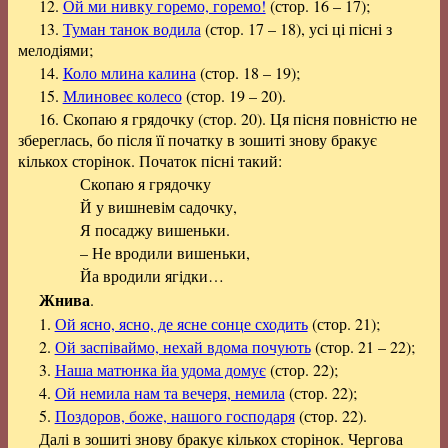
12.
Ой ми нивку горемо, горемо!
(стор. 16 – 17);
13.
Туман танок водила
(стор. 17 – 18), усі ці пісні з
мелодіями;
14.
Коло млина калина
(стор. 18 – 19);
15.
Млиновеє колесо
(стор. 19 – 20).
16. Скопаю я грядочку (стор. 20). Ця пісня повністю не
збереглась, бо після її початку в зошиті знову бракує
кількох сторінок. Початок пісні такий:
Скопаю я грядочку
Й у вишневім садочку,
Я посаджу вишеньки.
– Не вродили вишеньки,
Йа вродили ягідки…
Жнива
.
1.
Ой ясно, ясно, де ясне сонце сходить
(стор. 21);
2.
Ой заспіваймо, нехай вдома почують
(стор. 21 – 22);
3.
Наша матюнка йа удома домує
(стор. 22);
4.
Ой немила нам та вечеря, немила
(стор. 22);
5.
Поздоров, боже, нашого господаря
(стор. 22).
Далі в зошиті знову бракує кількох сторінок. Чергова