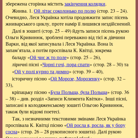
збережена сторінка містить
закінчення колядки
.
Жнива. 1.
Ой літає соколонько по полю
(стор. 23 – 24).
Очевидно, Леся Українка хотіла продовжити запис пісень
жниварського циклу, проте намір її лишився нездійснений.
Далі в зошиті (стор. 25 – 49) йдуть записи пісень рукою
Ольги Кривинюк, зроблені переважно від тієї ж дівчини
Варки, від якої записувала і Леся Українка. Вона їх
запам’ятала, а потім проспівала К. Квітці, зокрема
баладу «
Ой чиє ж то поле
» (стор. 25 – 26),
ліричні пісні «
Чорні гочі, пора спати
» (стор. 28 – 30) та
«
Ой у полі курно та димно
» (стор. 39 – 40),
історичну пісню «
Ой Морозе, Морозенку
» (стор. 32 –
33),
кріпацьку пісню «
Була Польща, була Польща
» (стор. 36
– 38) – див. розділ «Записи Климента Квітки». Інші пісні,
записані в колодяженському зошиті Ольгою Кривинюк,
також були відомі поетесі.
Так, з незначними текстовими змінами Леся Українка
проспівала К. Квітці пісню «
Ой росла я, росла, як у бору
сосна
» (стор. 26 – 28 рукописного зошита). Далі рукою