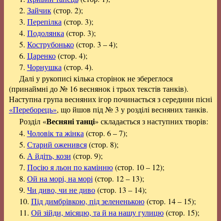
2.
Зайчик
(стор. 2);
3.
Перепілка
(стор. 3);
4.
Подолянка
(стор. 3);
5.
Кострубонько
(стор. 3 – 4);
6.
Царенко
(стор. 4);
7.
Чорнушка
(стор. 4).
Далі у рукописі кілька сторінок не збереглося
(принаймні до № 16 веснянок і трьох текстів танків).
Наступна група весняних ігор починається з середини пісні
«Переборець»
, що йшов під № 3 у розділі весняних танків.
Весняні танці
Розділ «
» складається з наступних творів:
4.
Чоловік та жінка
(стор. 6 – 7);
5.
Старий оженився
(стор. 8);
6.
А йдіть, кози
(стор. 9);
7.
Посію я льон по камінню
(стор. 10 – 12);
8.
Ой на морі, на морі
(стор. 12 – 13);
9.
Чи диво, чи не диво
(стор. 13 – 14);
10.
Під димбрівкою, під зелененькою
(стор. 14 – 15);
11.
Ой зійди, місяцю, та й на нашу гулицю
(стор. 15);