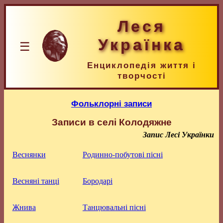
Леся
Українка
☰
Енциклопедія життя і
творчості
Фольклорні записи
Записи в селі Колодяжне
Запис Лесі Українки
Веснянки
Родинно-побутові пісні
Весняні танці
Бородарі
Жнива
Танцювальні пісні