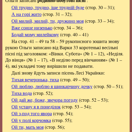
родинно-побутові пісні
Ольги записані
:
Ой трудно, трудно, іще трудній буде
(стор. 30 – 31);
А на горі жито
(стор. 31 – 32);
Ой милий, милий, ти, дружино моя
(стор. 33 – 34);
Вже сонце низенько
(стор. 34 – 36);
Бодай мому милейкому
(стор. 40 – 41)
На стор. 41 – 49 та 58 – 59 рукописного зошита знову
рукою Ольги записано від Варки 33 коротенькі весільні
пісні під заголовком: «Вінки. Субота» (№ 1 – 12), «Неділя.
До вінця» (№ 1 – 17), «В неділю перед вінчанням» (№ 1 –
4), які укладачі тому вирішили не подавати.
Далі знову йдуть записи пісень Лесі Українки:
Тихая вечеронька, тиха
(стор. 49 – 50);
Ой люблю, люблю я шинкарчину дочку
(стор. 50 – 51);
Тиха вода
(стор. 52);
Ой дай же, боже, звечора погоду
(стор. 52 – 53);
Ой устану я в понеділок
(стор. 53 – 54);
Ой з-под того явора
(стор. 54);
Ой у полі корчомка
(стор. 55);
Ой ти, мать моя
(стор. 56);