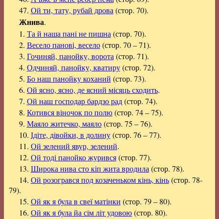
47.
Ой ти, тату, рубай дрова
(стор. 70).
Жнива
.
1.
Та й наша пані не пишна
(стор. 70).
2.
Весело панові, весело
(стор. 70 – 71).
3.
Гочиняй, панойку, ворота
(стор. 71).
4.
Одчиняй, панойку, кватиру
(стор. 72).
5.
Бо наш панойку коханий
(стор. 73).
6.
Ой ясно, ясно, де ясний місяць сходить
.
7.
Ой наш господар бардзо рад
(стор. 74).
8.
Котився віночок по полю
(стор. 74 – 75).
9.
Маяло житечко, маяло
(стор. 75 – 76).
10.
Ідіте, дівойки, в долину
(стор. 76 – 77).
11.
Ой зелений явур, зелений
.
12.
Ой тоді панойко журився
(стор. 77).
13.
Широка нива сто кіп жита вродила
(стор. 78).
14.
Ой розогрався под козаченьком кінь, кінь
(стор. 78-
79).
15.
Ой як я була в свеї матінки
(стор. 79 – 80).
16.
Ой як я була йа сім літ удовою
(стор. 80).