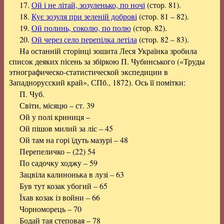
17.
Ой і не літай, зозуленько, по ночі
(стор. 81).
18.
Кує зозуля при зеленій доброві
(стор. 81 – 82).
19.
Ой полинь, соколю, по полю
(стор. 82).
20.
Ой через село перепілка летіла
(стор. 82 – 83).
На останній сторінці зошита Леся Українка зробила
список деяких пісень за збіркою П. Чубинського («Труды
этнографическо-статистической экспедиции в
Западнорусский край», СПб., 1872). Ось її помітки:
П. Чуб.
Світи, місяцю – ст. 39
Ой у полі криниця –
Ой пішов милий за ліс – 45
Ой там на горі їдуть мазурі – 48
Перепеличко – (22) 54
По садочку ходжу – 59
Зацвіла калинонька в лузі – 63
Був тут козак убогий – 65
Їхав козак із войни – 66
Чорноморець – 70
Бодай тая степовая – 78