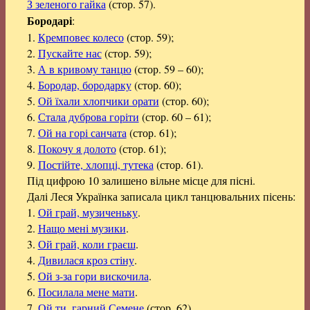
З зеленого гайка
(стор. 57).
Бородарі
:
1.
Кремповеє колесо
(стор. 59);
2.
Пускайте нас
(стор. 59);
3.
А в кривому танцю
(стор. 59 – 60);
4.
Бородар, бородарку
(стор. 60);
5.
Ой їхали хлопчики орати
(стор. 60);
6.
Стала дуброва горіти
(стор. 60 – 61);
7.
Ой на горі санчата
(стор. 61);
8.
Покочу я долото
(стор. 61);
9.
Постійте, хлопці, тутека
(стор. 61).
Під цифрою 10 залишено вільне місце для пісні.
Далі Леся Українка записала цикл танцювальних пісень:
1.
Ой грай, музиченьку
.
2.
Нащо мені музики
.
3.
Ой грай, коли граєш
.
4.
Дивилася кроз стіну
.
5.
Ой з-за гори вискочила
.
6.
Посилала мене мати
.
7.
Ой ти, гарний Семене
(стор. 62).