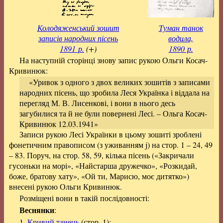
Колодяженський зошит
Туман танок
записів народних пісень
водила,
1891 р.
(+)
1890 р.
На наступній сторінці знову запис рукою Ольги Косач-
Кривинюк:
«Уривок з одного з двох великих зошитів з записами
народних пісень, що зробила Леся Українка і віддала на
перегляд М. В. Лисенкові, і вони в нього десь
загубилися та й не були повернені Лесі. – Ольга Косач-
Кривинюк 12.03.1941»
Записи рукою Лесі Українки в цьому зошиті зроблені
фонетичним правописом (з уживанням j) на стор. 1 – 24, 49
– 83. Поруч, на стор. 58, 59, кілька пісень («Закричали
гусоньки на морі», «Найстарша дружечко», «Розкидай,
боже, братову хату», «Ой ти, Марисю, моє дитятко»)
внесені рукою Ольги Кривинюк.
Розміщені вони в такій послідовності:
Веснянки
:
1.
Кривий танець
(стор. 1);