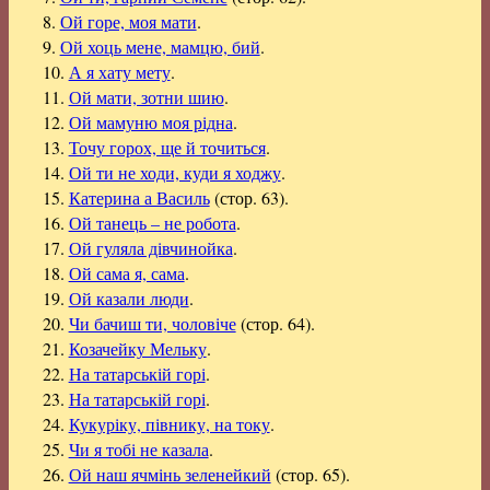
8.
Ой горе, моя мати
.
9.
Ой хоць мене, мамцю, бий
.
10.
А я хату мету
.
11.
Ой мати, зотни шию
.
12.
Ой мамуню моя рідна
.
13.
Точу горох, ще й точиться
.
14.
Ой ти не ходи, куди я ходжу
.
15.
Катерина а Василь
(стор. 63).
16.
Ой танець – не робота
.
17.
Ой гуляла дівчинойка
.
18.
Ой сама я, сама
.
19.
Ой казали люди
.
20.
Чи бачиш ти, чоловіче
(стор. 64).
21.
Козачейку Мельку
.
22.
На татарській горі
.
23.
На татарській горі
.
24.
Кукуріку, півнику, на току
.
25.
Чи я тобі не казала
.
26.
Ой наш ячмінь зеленейкий
(стор. 65).