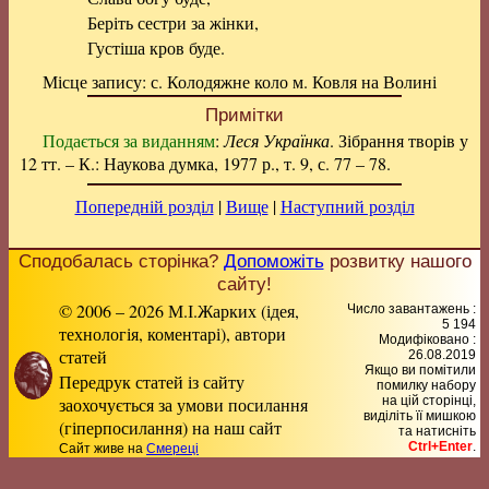
Беріть сестри за жінки,
Густіша кров буде.
Місце запису: с. Колодяжне коло м. Ковля на Волині
Примітки
Подається за виданням
:
Леся Українка
. Зібрання творів у
12 тт. – К.: Наукова думка, 1977 р., т. 9, с. 77 – 78.
Попередній розділ
|
Вище
|
Наступний розділ
Сподобалась сторінка?
Допоможіть
розвитку нашого
сайту!
© 2006 – 2026 М.І.Жарких (ідея,
Число завантажень :
5 194
технологія, коментарі), автори
Модифіковано :
статей
26.08.2019
Якщо ви помітили
Передрук статей із сайту
помилку набору
заохочується за умови посилання
на цiй сторiнцi,
видiлiть її мишкою
(гіперпосилання) на наш сайт
та натисніть
Ctrl+Enter
.
Сайт живе на
Смереці