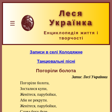
Леся
Українка
☰
Енциклопедія життя і
творчості
Записи в селі Колодяжне
Танцювальні пісні
Погоріли болота
Запис Лесі Українки
Погоріли болота,
Зосталися купи,
Женітеся, парубойки,
Аби не рекрути.
Женітеся, парубойки,
Слава богу буде,