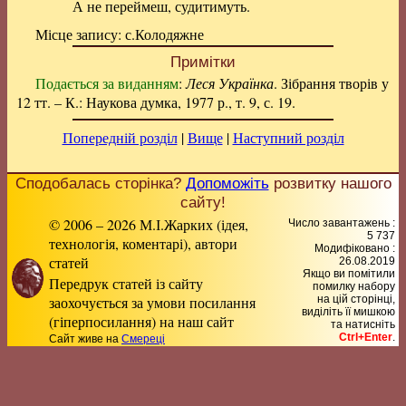
А не переймеш, судитимуть.
Місце запису: с.Колодяжне
Примітки
Подається за виданням
:
Леся Українка
. Зібрання творів у
12 тт. – К.: Наукова думка, 1977 р., т. 9, с. 19.
Попередній розділ
|
Вище
|
Наступний розділ
Сподобалась сторінка?
Допоможіть
розвитку нашого
сайту!
© 2006 – 2026 М.І.Жарких (ідея,
Число завантажень :
5 737
технологія, коментарі), автори
Модифіковано :
статей
26.08.2019
Якщо ви помітили
Передрук статей із сайту
помилку набору
заохочується за умови посилання
на цiй сторiнцi,
видiлiть її мишкою
(гіперпосилання) на наш сайт
та натисніть
Ctrl+Enter
.
Сайт живе на
Смереці