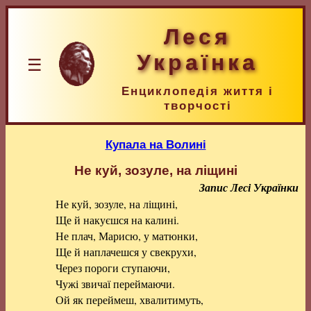
Леся
Українка
☰
Енциклопедія життя і
творчості
Купала на Волині
Не куй, зозуле, на ліщині
Запис Лесі Українки
Не куй, зозуле, на ліщині,
Ще й накуєшся на калині.
Не плач, Марисю, у матюнки,
Ще й наплачешся у свекрухи,
Через пороги ступаючи,
Чужі звичаї переймаючи.
Ой як переймеш, хвалитимуть,