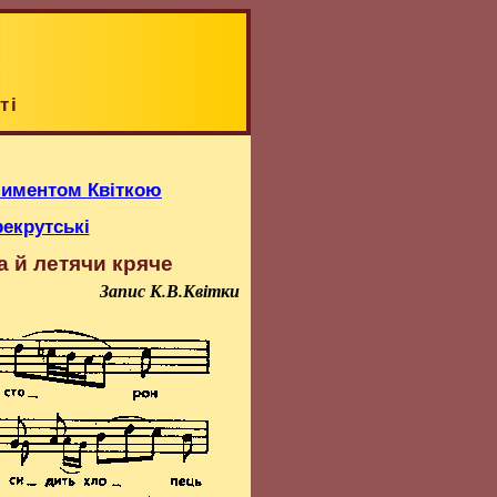
ті
Климентом Квіткою
рекрутські
а й летячи кряче
Запис К.В.Квітки