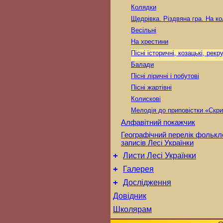
Колядки
Щедрівка. Різдвяна гра. На к
Весільні
На хрестини
Пісні історичні, козацькі, рекр
Балади
Пісні ліричні і побутові
Пісні жартівні
Колискові
Мелодія до приповістки «Скри
Алфавітний покажчик
Географічний перелік фольк
записів Лесі Українки
+
Листи Лесі Українки
+
Галерея
+
Дослідження
Довідник
Школярам