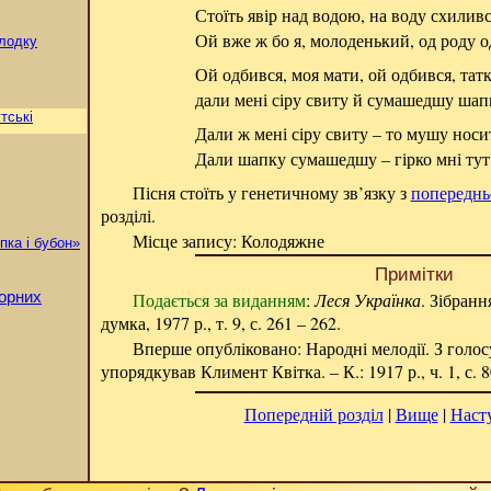
Стоїть явір над водою, на воду схили
Ой вже ж бо я, молоденький, од роду о
олодку
Ой одбився, моя мати, ой одбився, татк
дали мені сіру свиту й сумашедшу шап
утські
Дали ж мені сіру свиту – то мушу нос
Дали шапку сумашедшу – гірко мні тут
Пісня стоїть у генетичному зв’язку з
попередн
розділі.
Місце запису: Колодяжне
пка і бубон»
Примітки
лорних
Подається за виданням
:
Леся Українка
. Зібранн
думка, 1977 р., т. 9, с. 261 – 262.
Вперше опубліковано: Народні мелодії. З голосу
упорядкував Климент Квітка. – К.: 1917 р., ч. 1, с. 8
Попередній розділ
|
Вище
|
Наст