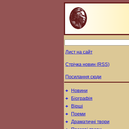
Лист на сайт
Стрічка новин (RSS)
Посилання сюди
+
Новини
+
Біографія
+
Вірші
+
Поеми
+
Драматичні твори