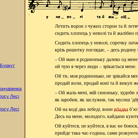
Летить ворон з чужих сторон та й летя
сидить хлопець у неволі та й жалібно п
Сидить хлопець у неволі, сорочку лата
крізь ришотку поглядає, – десь родину 
– Ой маю я родиноньку далеко од мене
ой чую я через люди – зрікається мене.
 Буркут
Ой ти, моя родинонько, не зрікайся мен
продай воли, продай коні та й викуп ж
Гончаренка
– Ой жаль мені, мій синоньку, худоби з
олосу Лесі
як заробив, як заслужив, так мусиш 'дб
Ой на воді два лебеді, вони
вбадва
б’ют
олосу Лесі
Десь на мене, молодого, кайдани кують
Ой куйтеся, не куйтеся, я вас не боюся,
прийде така час-година, сами розкують