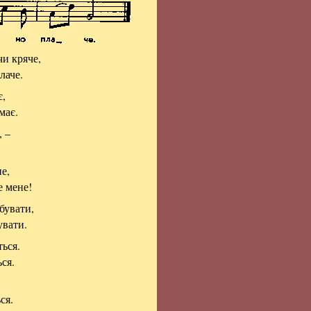
чи кряче,
лаче.
є,
має.
, –
е,
е мене!
бувати,
увати.
ься.
ся.
ся.