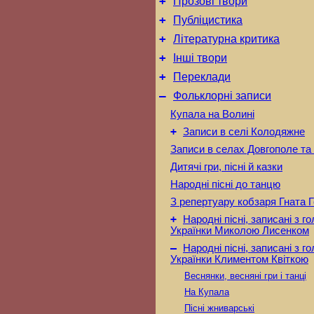
+
Прозові твори
+
Публіцистика
+
Літературна критика
+
Інші твори
+
Переклади
–
Фольклорні записи
Купала на Волині
+
Записи в селі Колодяжне
Записи в селах Довгополе та
Дитячі гри, пісні й казки
Народні пісні до танцю
З репертуару кобзаря Гната 
+
Народні пісні, записані з г
Українки Миколою Лисенком
–
Народні пісні, записані з г
Українки Климентом Квіткою
Веснянки, весняні гри і танці
На Купала
Пісні жниварські