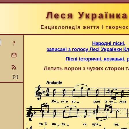
Леся Українка
Енциклопедія життя і творчос
?
Народні пісні,
записані з голосу Лесі Українки 
Пісні історичні, козацькі, 
Летить ворон з чужих сторон т
(2)