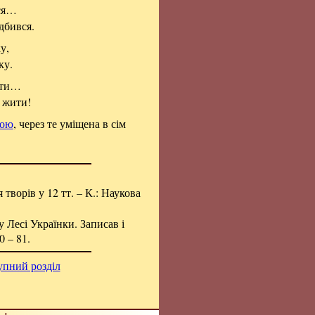
вся…
дбився.
у,
ку.
ити…
 жити!
ьою
, через те уміщена в сім
я творів у 12 тт. – К.: Наукова
 Лесі Українки. Записав і
0 – 81.
упний розділ