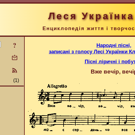
Леся Українка
Енциклопедія життя і творчос
?
Народні пісні,
записані з голосу Лесі Українки 
Пісні ліричні і побу
Вже вечір, вечі
(1)