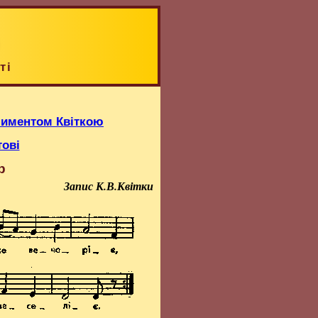
ті
Климентом Квіткою
тові
р
Запис К.В.Квітки