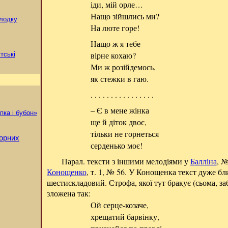
іди, мій орле…
Нащо зійшлись ми?
олодку
На люте горе!
Нащо ж я тебе
вірне кохаю?
утські
Ми ж розійдемось,
як стежки в гаю.
. . . . . . . . . . . . . . . .
– Є в мене жінка
пка і бубон»
ще й діток двоє,
тільки не горнеться
лорних
серденько моє!
Парал. тексти з іншими мелодіями у
Балліна
, №
Конощенко
, т. 1, № 56. У Конощенка текст дуже бл
шестискладовий. Строфа, якої тут бракує (сьома, з
зложена так:
Ой серце-козаче,
хрещатий барвінку,