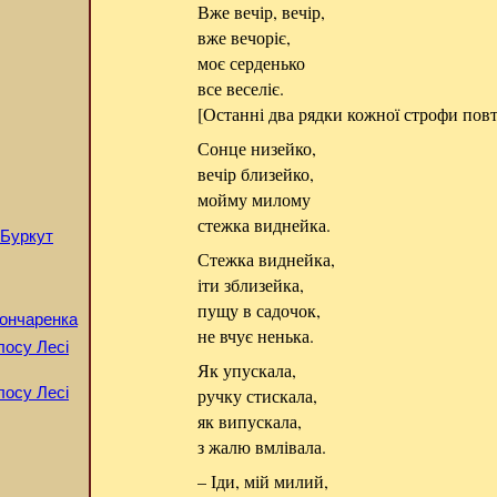
Вже вечір, вечір,
вже вечоріє,
моє серденько
все веселіє.
[Останні два рядки кожної строфи пов
Сонце низейко,
вечір близейко,
мойму милому
стежка виднейка.
 Буркут
Стежка виднейка,
іти зблизейка,
пущу в садочок,
Гончаренка
не вчує ненька.
олосу Лесі
Як упускала,
олосу Лесі
ручку стискала,
як випускала,
з жалю вмлівала.
– Іди, мій милий,