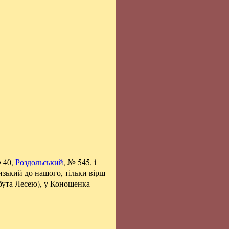
 40,
Роздольський
, № 545, і
изький до нашого, тільки вірш
абута Лесею), у Конощенка