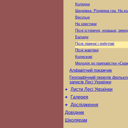
Колядки
Щедрівка. Різдвяна гра. На к
Весільні
На хрестини
Пісні історичні, козацькі, рекр
Балади
Пісні ліричні і побутові
Пісні жартівні
Колискові
Мелодія до приповістки «Скри
Алфавітний покажчик
Географічний перелік фольк
записів Лесі Українки
+
Листи Лесі Українки
+
Галерея
+
Дослідження
Довідник
Школярам