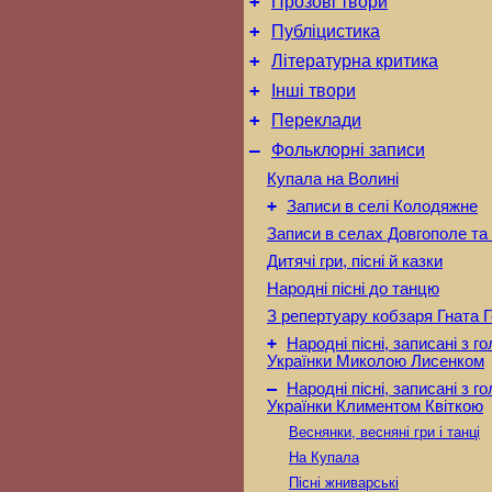
+
Прозові твори
+
Публіцистика
+
Літературна критика
+
Інші твори
+
Переклади
–
Фольклорні записи
Купала на Волині
+
Записи в селі Колодяжне
Записи в селах Довгополе та
Дитячі гри, пісні й казки
Народні пісні до танцю
З репертуару кобзаря Гната 
+
Народні пісні, записані з г
Українки Миколою Лисенком
–
Народні пісні, записані з г
Українки Климентом Квіткою
Веснянки, весняні гри і танці
На Купала
Пісні жниварські