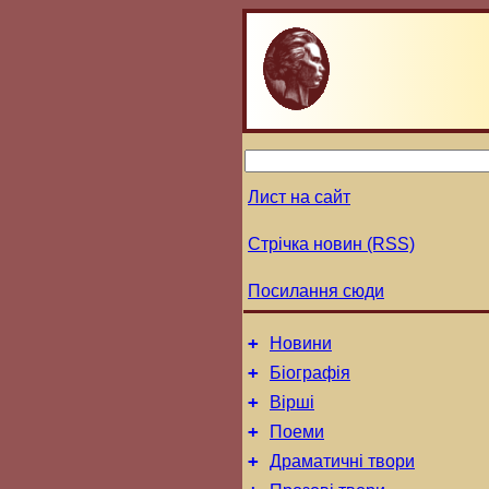
Лист на сайт
Стрічка новин (RSS)
Посилання сюди
+
Новини
+
Біографія
+
Вірші
+
Поеми
+
Драматичні твори