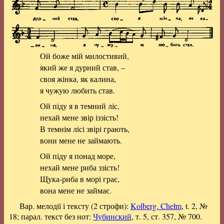
Ой боже мій милостивий,
який же я дурний став, –
своя жінка, як калина,
я чужую любить став.
Ой піду я в темний ліс,
нехай мене звір іззість!
В темнім лісі звірі грають,
вони мене не займають.
Ой піду я понад море,
нехай мене риба ззість!
Щука-риба в морі грає,
вона мене не займає.
Вар. мелодії і тексту (2 строфи):
Kolberg. Chełm
, t. 2, №
18; парал. текст без нот:
Чубинский
, т. 5, ст. 357, № 700.