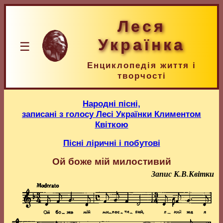
Леся
Українка
☰
Енциклопедія життя і
творчості
Народні пісні,
записані з голосу Лесі Українки Климентом
Квіткою
Пісні ліричні і побутові
Ой боже мій милостивий
Запис К.В.Квітки