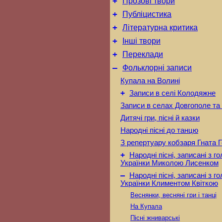
+
Прозові твори
+
Публіцистика
+
Літературна критика
+
Інші твори
+
Переклади
–
Фольклорні записи
Купала на Волині
+
Записи в селі Колодяжне
Записи в селах Довгополе та
Дитячі гри, пісні й казки
Народні пісні до танцю
З репертуару кобзаря Гната 
+
Народні пісні, записані з г
Українки Миколою Лисенком
–
Народні пісні, записані з г
Українки Климентом Квіткою
Веснянки, весняні гри і танці
На Купала
Пісні жниварські