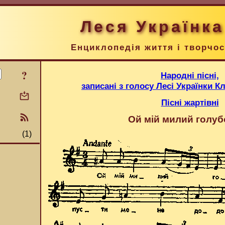
Леся Українка
Енциклопедія життя і творчос
?
Народні пісні,
записані з голосу Лесі Українки 
Пісні жартівні
Ой мій милий голуб
(1)