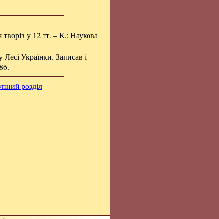
я творів у 12 тт. – К.: Наукова
 Лесі Українки. Записав і
86.
упний розділ