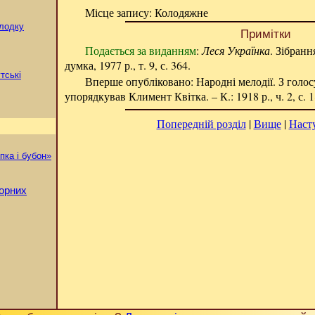
Місце запису: Колодяжне
олодку
Примітки
Подається за виданням
:
Леся Українка
. Зібранн
думка, 1977 р., т. 9, с. 364.
утські
Вперше опубліковано: Народні мелодії. З голосу
упорядкував Климент Квітка. – К.: 1918 р., ч. 2, с. 1
Попередній розділ
|
Вище
|
Наст
пка і бубон»
лорних