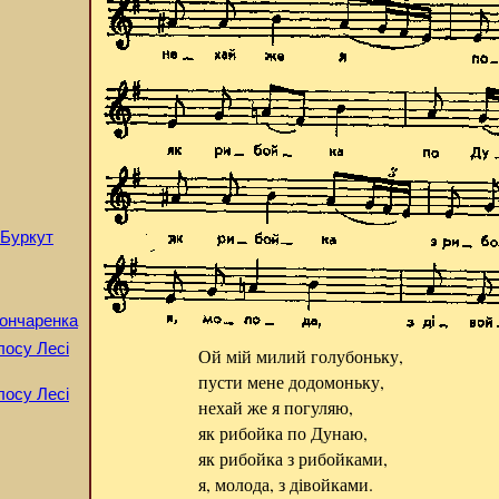
 Буркут
Гончаренка
олосу Лесі
Ой мій милий голубоньку,
пусти мене додомоньку,
олосу Лесі
нехай же я погуляю,
як рибойка по Дунаю,
як рибойка з рибойками,
я, молода, з дівойками.