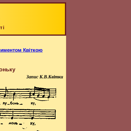
ті
Климентом Квіткою
оньку
Запис К.В.Квітки