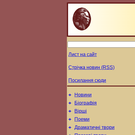
Лист на сайт
Стрічка новин (RSS)
Посилання сюди
+
Новини
+
Біографія
+
Вірші
+
Поеми
+
Драматичні твори