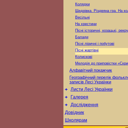
Колядки
Щедрівка. Різдвяна гра. На к
Весільні
На хрестини
Пісні історичні, козацькі, рекр
Балади
Пісні ліричні і побутові
Пісні жартівні
Колискові
Мелодія до приповістки «Скри
Алфавітний покажчик
Географічний перелік фольк
записів Лесі Українки
+
Листи Лесі Українки
+
Галерея
+
Дослідження
Довідник
Школярам