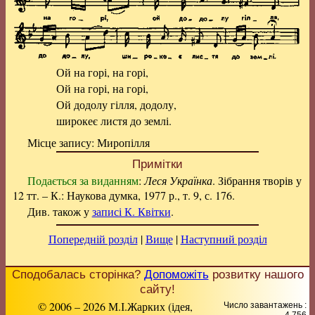
Ой на горі, на горі,
Ой на горі, на горі,
Ой додолу гілля, додолу,
широкеє листя до землі.
Місце запису: Миропілля
Примітки
Подається за виданням
:
Леся Українка
. Зібрання творів у
12 тт. – К.: Наукова думка, 1977 р., т. 9, с. 176.
Див. також у
записі К. Квітки
.
Попередній розділ
|
Вище
|
Наступний розділ
Сподобалась сторінка?
Допоможіть
розвитку нашого
сайту!
© 2006 – 2026 М.І.Жарких (ідея,
Число завантажень :