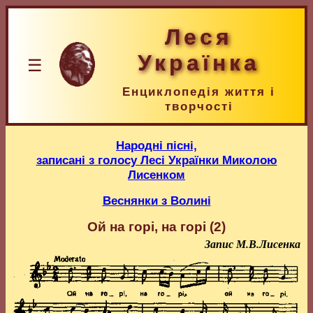
Леся
Українка
☰
Енциклопедія життя і
творчості
Народні пісні,
записані з голосу Лесі Українки Миколою
Лисенком
Веснянки з Волині
Ой на горі, на горі (2)
Запис М.В.Лисенка