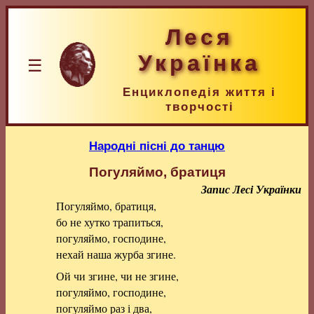
Леся
Українка
☰
Енциклопедія життя і
творчості
Народні пісні до танцю
Погуляймо, братиця
Запис Лесі Українки
Погуляймо, братиця,
бо не хутко трапиться,
погуляймо, господине,
нехай наша журба згине.
Ой чи згине, чи не згине,
погуляймо, господине,
погуляймо раз і два,