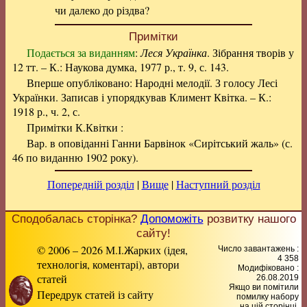
чи далеко до різдва?
Примітки
Подається за виданням
:
Леся Українка
. Зібрання творів у
12 тт. – К.: Наукова думка, 1977 р., т. 9, с. 143.
Вперше опубліковано: Народні мелодії. З голосу Лесі
Українки. Записав і упорядкував Климент Квітка. – К.:
1918 р., ч. 2, с.
Примітки К.Квітки :
Вар. в оповіданні Ганни Барвінок «Сирітський жаль» (с.
46 по виданню 1902 року).
Попередній розділ
|
Вище
|
Наступний розділ
Сподобалась сторінка?
Допоможіть
розвитку нашого
сайту!
© 2006 – 2026 М.І.Жарких (ідея,
Число завантажень :
4 358
технологія, коментарі), автори
Модифіковано :
статей
26.08.2019
Якщо ви помітили
Передрук статей із сайту
помилку набору
на цiй сторiнцi,