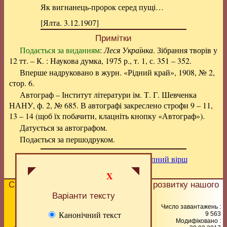
Як вигнанець-пророк серед пущі…
[Ялта. 3.12.1907]
Примітки
Подається за виданням
:
Леся Українка
. Зібрання творів у
12 тт. – К. : Наукова думка, 1975 р., т. 1, с. 351 – 352.
Вперше надруковано в журн. «Рідний край», 1908, № 2,
стор. 6.
Автограф – Інститут літератури ім. Т. Г. Шевченка
НАНУ, ф. 2, № 685. В автографі закреслено строфи 9 – 11,
13 – 14 (щоб їх побачити, клацніть кнопку «Автограф»).
Датується за автографом.
Подається за першодруком.
Попередній вірш
|
Вище
|
Наступний вірш
X
Сподобалась сторінка?
Допоможіть
розвитку нашого
сайту!
Варіанти тексту
© 2006 – 2026 М.І.Жарких (ідея,
Число завантажень :
Канонічний текст
9 563
технологія, коментарі), автори
Модифіковано :