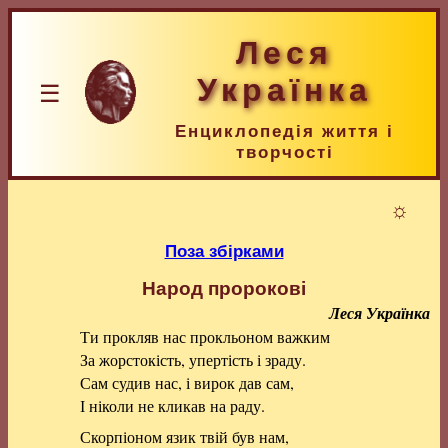
Леся
Українка
☰
Енциклопедія життя і
творчості
☼
Поза збірками
Народ пророкові
Леся Українка
Ти прокляв нас прокльоном важким
За жорстокість, упертість і зраду.
Сам судив нас, і вирок дав сам,
І ніколи не кликав на раду.
Скорпіоном язик твій був нам,