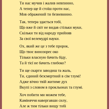
Ти нас мучив і жалив невпинно,
А тепер ще й стоїш проти нас,
Мов ображений ти безневинно.
Так, тепера здається тобі,
Що вже й світ не видав стільки муки,
Скільки ти від народу прийняв
За свої велемудрі науки.
Ох, який же це з тебе пророк,
Що твоє винозореє око
Тільки власную бачить біду,
Та й тієї не бачить глибоко?
Ти ще скарги заводиш та жаль,
Ти, єдиний безсмертний в сім тлумі!
Адже вічно твій житиме дух
Вкупі з словом в прокльонах та глумі.
Хоч побити ми можем тебе,
Каміняччя навергавши силу,
Але ж тим тільки вищу тобі