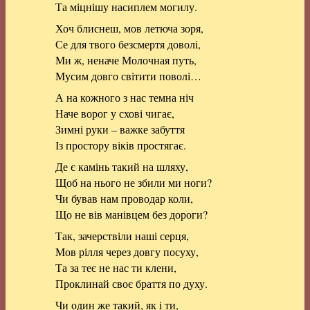
Та міцнішу насиплем могилу.
Хоч блиснеш, мов летюча зоря,
Се для твого безсмертя доволі,
Ми ж, неначе Молочная путь,
Мусим довго світити поволі…
А на кожного з нас темна ніч
Наче ворог у схові чигає,
Зимні руки – важке забуття
Із простору віків простягає.
Де є камінь такий на шляху,
Щоб на нього не збили ми ноги?
Чи бував нам проводар коли,
Що не вів манівцем без дороги?
Так, зачерствіли наші серця,
Мов рілля через довгу посуху,
Та за теє не нас ти клени,
Проклинай своє браття по духу.
Чи один же такий, як і ти,