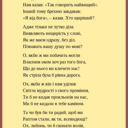
Нам казав: «Так говорить найвищий».
Інший тому брехню завдавав:
«Я від бога», – казав. Хто щиріший?
Адже тільки не хутко діла
Виявляють нещирість у слові,
Як же маєм одразу, без діл,
Пізнавать вашу душу по мові?
О, якби ж ми побачить могли
Власним оком хоч раз того бога,
Що до нього ви кличете нас!
Як стріла була б рівна дорога.
Ох, якби ж він і нам уділив
Світла мудрості з свого проміння,
Ти б не кидав прокльонів на нас,
Ми б не кидали в тебе каміння.
Та чи був би ти радий, щоб ми
Раптом стали, як ти, всевидющі?
Ох, либонь, ти б сконати волів,