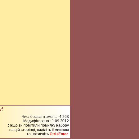
у!
Число завантажень : 4 263
Модифіковано :
1.09.2012
Якщо ви помітили помилку набору
на цiй сторiнцi, видiлiть її мишкою
та натисніть
Ctrl+Enter
.