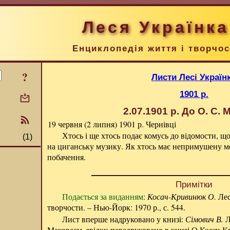
Леся Українка
Енциклопедія життя і творчос
?
Листи Лесі Україн
1901 р.
2.07.1901 р.
До О. С. 
19 червня (2 липня) 1901 р.
Чернівці
Хтось і ще хтось подає комусь до відомости, що
(1)
на циганську музику. Як хтось має непримушену ме
побачення.
Примітки
Подається за виданням
:
Косач-Кривинюк О.
Лес
творчости. – Нью-Йорк: 1970 р., с. 544.
Лист вперше надруковано у книзі:
Сімович В.
Л
Маковеєм, звідки передруковано в книзі О.Косач-