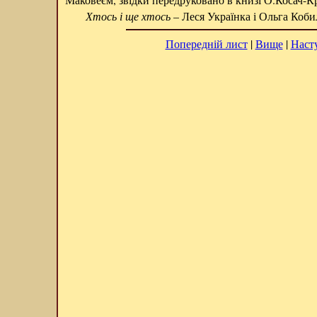
Хтось і ще хтось
– Леся Українка і Ольга Коби
Попередній лист
|
Вище
|
Наст