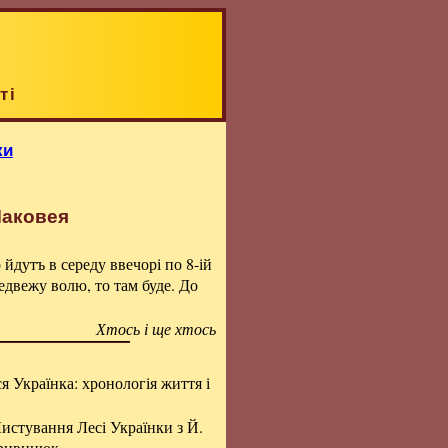
ті
ки
Маковея
 йдутъ в середу ввечорі по 8-ій
двежу волю, то там буде. До
Хтось і ще хтось
я Українка: хронологія життя і
истування Лесі Українки з Й.
Кривинюк.