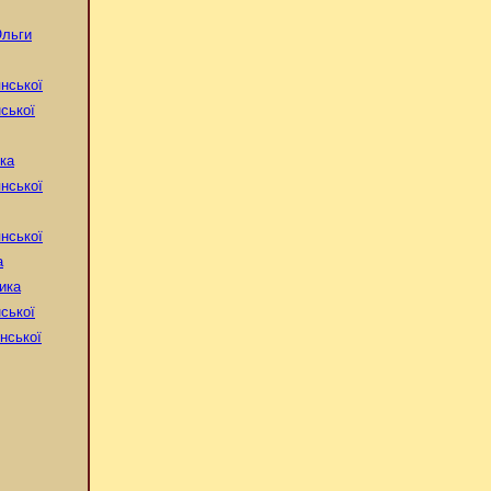
Ольги
нської
ської
нка
нської
нської
а
ика
ської
нської