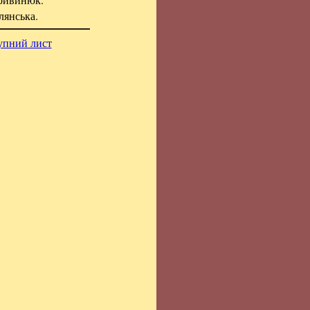
лянська.
упний лист