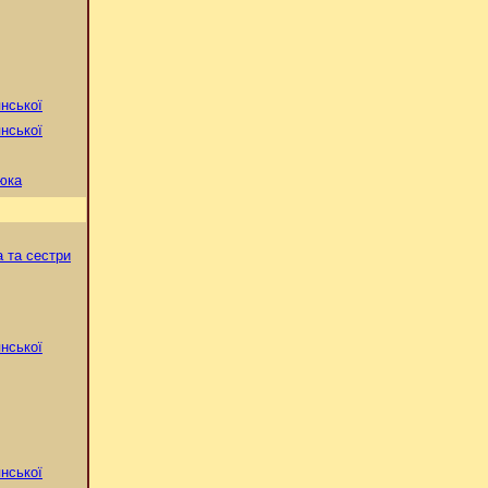
нської
нської
юка
 та сестри
нської
нської