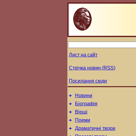
Лист на сайт
Стрічка новин (RSS)
Посилання сюди
+
Новини
+
Біографія
+
Вірші
+
Поеми
+
Драматичні твори