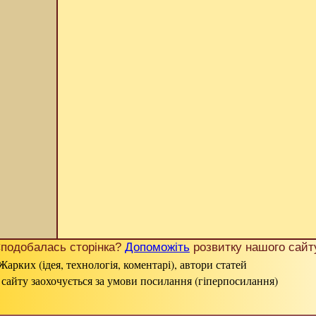
подобалась сторінка?
Допоможіть
розвитку нашого сайт
Жарких (ідея, технологія, коментарі), автори статей
 сайту заохочується за умови посилання (гіперпосилання)