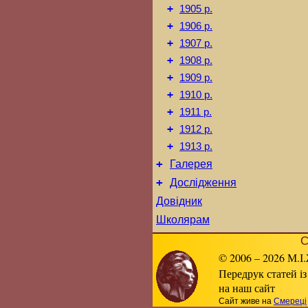
+
1905 р.
+
1906 р.
+
1907 р.
+
1908 р.
+
1909 р.
+
1910 р.
+
1911 р.
+
1912 р.
+
1913 р.
+
Галерея
+
Дослідження
Довідник
Школярам
С
© 2006 – 2026 М.І.
Передрук статей із
на наш сайт
Сайт живе на
Смереці