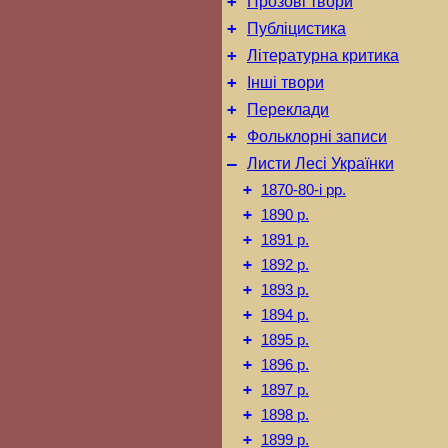
+
Прозові твори
+
Публіцистика
+
Літературна критика
+
Інші твори
+
Переклади
+
Фольклорні записи
–
Листи Лесі Українки
+
1870-80-і рр.
+
1890 р.
+
1891 р.
+
1892 р.
+
1893 р.
+
1894 р.
+
1895 р.
+
1896 р.
+
1897 р.
+
1898 р.
+
1899 р.