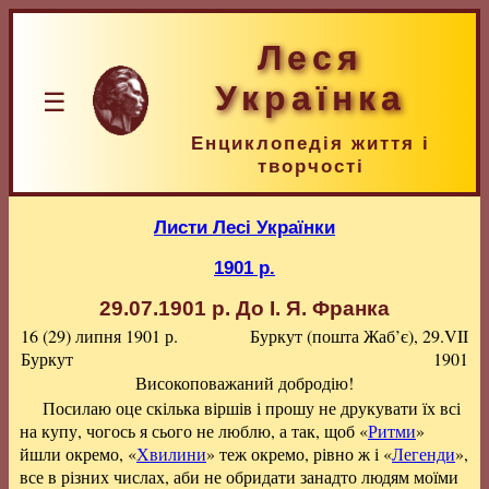
Леся
Українка
☰
Енциклопедія життя і
творчості
Листи Лесі Українки
1901 р.
29.07.1901 р.
До І. Я. Франка
16 (29) липня 1901 р.
Буркут (пошта Жаб’є), 29.VII
Буркут
1901
Високоповажаний добродію!
Посилаю оце скілька віршів і прошу не друкувати їх всі
на купу, чогось я сього не люблю, а так, щоб «
Ритми
»
йшли окремо, «
Хвилини
» теж окремо, рівно ж і «
Легенди
»,
все в різних числах, аби не обридати занадто людям моїми