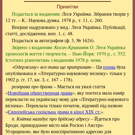
Примітки
Подається за виданням
:
Леся Українка
. Зібрання творів у
12 тт. – К.: Наукова думка, 1978 р., т. 11, с. 260.
Вперше надруковано у вид.: Леся Українка. Публікації,
статті, дослідження, вип. 1, с. 48.
Подається за автографом (ф. 3, № 1624).
Звірено з виданням:
Косач-Кривинюк О.
Леся Українка:
хронологія життя і творчости. – Нью-Йорк: 1970 р., с. 552.
Істотних різночитань з виданням 1978 р. нема.
«Одержиму» все-таки ще притримаю
– Ця
поема
була
опублікована в «Літературно-науковому віснику» тільки у
1902 р. (т. 17, кн. З, с. 167 – 178).
розправа про драми
– Мається на увазі стаття
«
Новейшая общественная драма
», яку поетеса мала намір
перекласти на українську мову для «Літературно-наукового
вісника». Переклала тільки початок, відомий під назвою
«
Європейська соціальна драма в кінці XIX ст.
».
п. Квітка нагадує про брідську адресу
– Йдеться про
Броди, прикордонне місто між Росією і Австро-
Угорщиною, яке було конспіративною адресою для