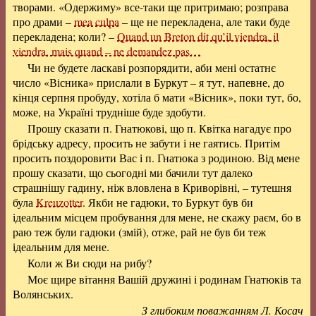
творами. «Одержиму» все-таки ще притримаю; розправа
про драми –
mea culpa
– ще не перекладена, але таки буде
перекладена; коли? –
Quand un Breton dit qu’il viendra, il
viendra, mais quand – ne demandez pas…
Чи не будете ласкаві розпорядити, аби мені остатнє
число «Вісника» прислали в Буркут – я тут, напевне, до
кінця серпня пробуду, хотіла б мати «Вісник», поки тут, бо,
може, на Україні трудніше буде здобути.
Прошу сказати п. Гнатюкові, що п. Квітка нагадує про
брідську адресу, просить не забути і не гаятись. Притім
просить поздоровити Вас і п. Гнатюка з родиною. Від мене
прошу сказати, що сьогодні ми бачили тут далеко
страшнішу гадину, ніж вловлена в Криворівні, – тутешня
була
Kreuzotter
. Якби не гадюки, то Буркут був би
ідеальним місцем пробування для мене, не скажу раєм, бо в
раю теж були гадюки (змій), отже, рай не був би теж
ідеальним для мене.
Коли ж Ви сюди на рибу?
Моє щире вітання Вашій дружині і родинам Гнатюків та
Волянських.
З глибоким поважанням Л. Косач