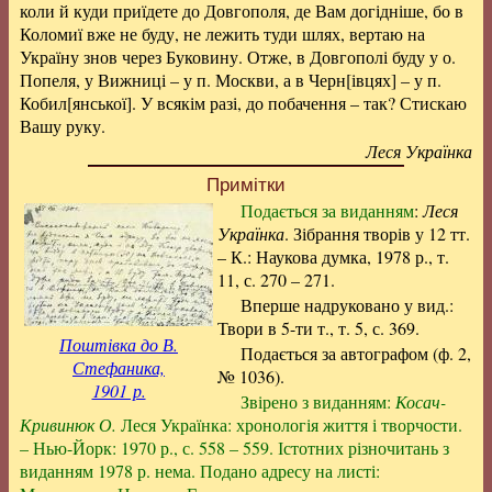
коли й куди приїдете до Довгополя, де Вам догідніше, бо в
Коломиї вже не буду, не лежить туди шлях, вертаю на
Україну знов через Буковину. Отже, в Довгополі буду у о.
Попеля, у Вижниці – у п. Москви, а в Черн[івцях] – у п.
Кобил[янської]. У всякім разі, до побачення – так? Стискаю
Вашу руку.
Леся Українка
Примітки
Подається за виданням
:
Леся
Українка
. Зібрання творів у 12 тт.
– К.: Наукова думка, 1978 р., т.
11, с. 270 – 271.
Вперше надруковано у вид.:
Твори в 5-ти т., т. 5, с. 369.
Поштівка до В.
Подається за автографом (ф. 2,
Стефаника,
№ 1036).
1901 р.
Звірено з виданням:
Косач-
Кривинюк О.
Леся Українка: хронологія життя і творчости.
– Нью-Йорк: 1970 р., с. 558 – 559. Істотних різночитань з
виданням 1978 р. нема. Подано адресу на листі: