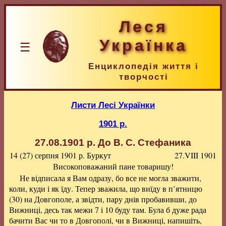
Леся
Українка
☰
Енциклопедія життя і
творчості
Листи Лесі Українки
1901 р.
27.08.1901 р.
До В. С. Стефаника
14 (27) серпня 1901 р.
Буркут
27.VIII 1901
Високоповажаний пане товаришу!
Не відписала я Вам одразу, бо все не могла зважити,
коли, куди і як їду. Тепер зважила, що виїду в п’ятницю
(30) на Довгополе, а звідти, пару днів пробавивши, до
Вижниці, десь так межи 7 і 10 буду там. Була б дуже рада
бачити Вас чи то в Довгополі, чи в Вижниці, напишіть,