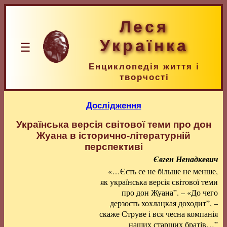
Леся
Українка
☰
Енциклопедія життя і
творчості
Дослідження
Українська версія світової теми про дон
Жуана в історично-літературній
перспективі
Євген Ненадкевич
«…Єсть се не більше не менше,
як українська версія світової теми
про дон Жуана”. – «До чего
дерзость хохлацкая доходит”, –
скаже Струве і вся чесна компанія
наших старших братів…”