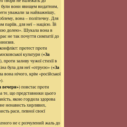
ні твори не належать до
у, були вони явищем видатним,
леги уважали за найважнішу,
облему, вона – політичну. Для
 паріїв, для неї – нацією. Їй
кою долею». Шукала вона в
рає не так почуття симпатії до
ринизив.
 конфлікт: протест проти
«За
московської культури (
), проти заливу чужої стихії в
«За
іна була для неї «отруєю» (
ла вона нічого, крім «російської
»
).
а вечеря»
) повстає проти
 за те, що представники цього
аність, якою гордила здорова
 не ненависть хирлявих,
исть раси, певної своєї
еного не є розчулений жаль до