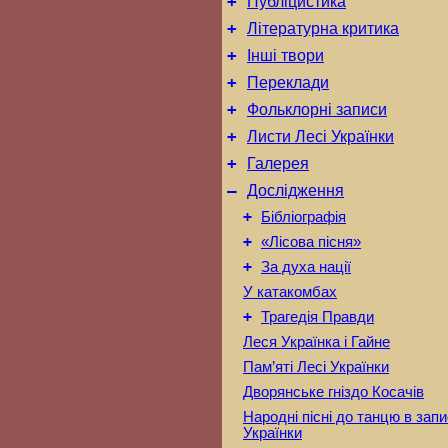
+
Публіцистика
+
Літературна критика
+
Інші твори
+
Переклади
+
Фольклорні записи
+
Листи Лесі Українки
+
Галерея
–
Дослідження
+
Бібліографія
+
«Лісова пісня»
+
За духа нації
У катакомбах
+
Трагедія Правди
Леся Українка і Гайне
Пам’яті Лесі Українки
Дворянське гніздо Косачів
Народні пісні до танцю в запи
Українки