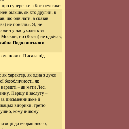
 про суперечки з Косачем таке:
ен більше, як хто другий, в
в, що одвічати, а сказав
а) не поняли». Я, не
ович у нас уходить за
Москви, но (Косач) не одвічав,
хайла Подолинського
гоманових. Писала під
 як характер, як одна з дуже
ої безобличності, як
нарешті – як мати Лесі
енну. Першу її заслугу –
 – за письменницьке й
дивацькі вибрики; третю
лушно, кому іншому
опозиції до вчорашнього,