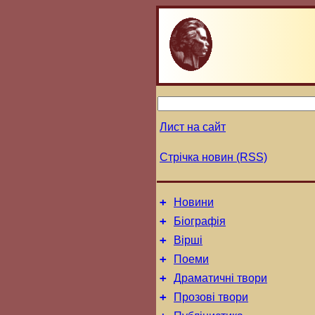
Лист на сайт
Стрічка новин (RSS)
+
Новини
+
Біографія
+
Вірші
+
Поеми
+
Драматичні твори
+
Прозові твори