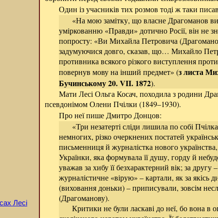
Один із учасників тих розмов тоді ж таки писав
«На мою замітку, що власне Драгоманов вин
уміркованню «Правди» дотично Росії, він не зна
попросту: «Ви Михайла Петровича (Драгоманов
задумуючися довго, сказав, що… Михайло Петр
противника всякого різкого виступлення проти 
з листа Ми
повернув мову на інший предмет» (
Бучинському 20. VII. 1872
).
Мати Лесі Ольга Косач, походила з родини Дра
псевдонімом Олени Пчілки (1849–1930).
Про неї пише Дмитро Донцов:
«Три незатерті сліди лишила по собі Пчілка:
немногих, різко очеркнених постатей українськ
письменниця й журналістка нового українства, 
Українки, яка формувала її душу, горду й небуд
уважав за хибу її безхарактерний вік; за другу
журналістичне «вірую» – картали, як за якісь 
(виховання доньки) – приписували, зовсім нес
(Драгоманову).
сах Лесі
Критики не були ласкаві до неї, бо вона в 