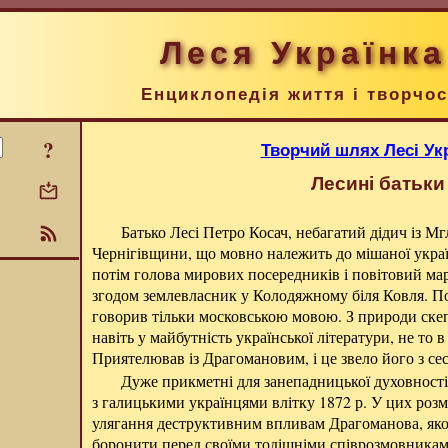
Леся Українка
Енциклопедія життя і творчос
?
Творчий шлях Лесі Ук
Лесині батьки
Батько Лесі Петро Косач, небагатий дідич із М
Чернігівщини, що мовно належить до мішаної україн
потім голова мирових посередників і повітовий мар
згодом землевласник у Колодяжному біля Ковля. По
говорив тільки московською мовою. З природи ске
навіть у майбутність української літератури, не то 
Приятелював із Драгомановим, і це звело його з с
Дуже прикметні для занепадницької духовності
з галицькими українцями влітку 1872 р. У цих розм
улягання деструктивним впливам Драгоманова, яко
боронити перед своїми тодішніми співрозмовникам