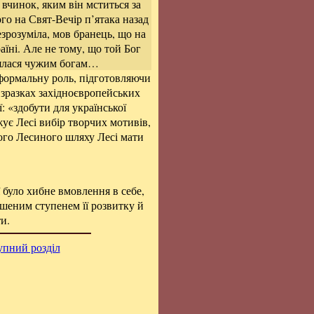
 вчинок, яким він мститься за
го на Свят-Вечір п’ятака назад
зрозуміла, мов бранець, що на
аїні. Але не тому, що той Бог
нялася чужим богам…
 формальну роль, підготовляючи
 зразках західноєвропейських
: «здобути для української
жує Лесі вибір творчих мотивів,
ного Лесиного шляху Лесі мати
ї було хибне вмовлення в себе,
ршеним ступенем її розвитку й
ти.
упний розділ