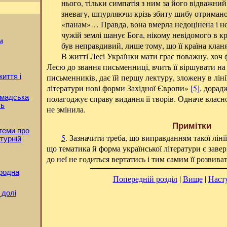
нього, тільки симпатія з ним за його відважний
зневагу, шпурляючи крізь збиту шибу отримано
«панам»… Правда, вона вмерла недоцінена і не
чужій землі шанує Бога, нікому невідомого в кр
м
був неправдивий, лише тому, що її країна кла
В житті Лесі Українки мати грає поважну, хоч
Лесю до звання письменниці, вчить її віршувати на
письменників, дає їй першу лектуру, зложену в лінії
життя і
літератури нові форми Західної Європи»
[5]
, дорад
ромадська
полагоджує справу видання її творів. Одначе влас
ть
не змінила.
Примітки
 теми про
5
. Зазначити треба, що виправданням такої ліні
турній
що тематика й форма української літератури є заве
до неї не годиться вертатись і тим самим її розвива
ародна
Попередній розділ
|
Вище
|
Наст
 долі