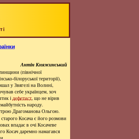
ті
раїнки
Антін Княжинський
глинщини (північної
сько-білоруської території),
шал у Звягелі на Волині,
чував себе українцем, хоч
птик і
дефетист
, що не вірив
в майбутність народу.
естрою Драгоманова Ольгою.
 старого Косача є його розмови
овах впадає в очі Косачеве
го Косач даремно намагався
и.