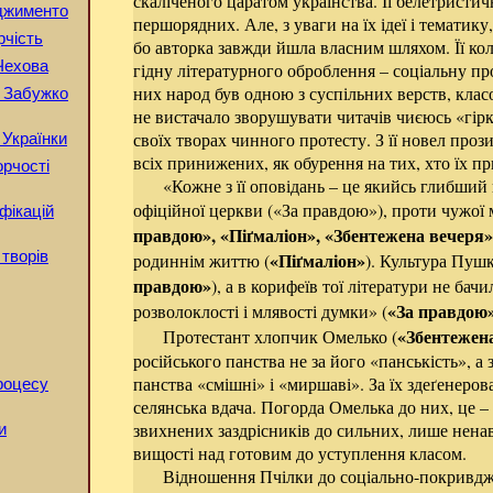
скаліченого царатом українства. Її белетристич
рджименто
першорядних. Але, з уваги на їх ідеї і тематик
рчість
бо авторка завжди йшла власним шляхом. Її ко
Чехова
гідну літературного оброблення – соціальну пр
них народ був одною з суспільних верств, класом
 Забужко
не вистачало зворушувати читачів чиєюсь «гір
своїх творах чинного протесту. З її новел прози
 Українки
всіх принижених, як обурення на тих, хто їх п
орчості
«Кожне з її оповідань – це якийсь глибший
офіційної церкви («За правдою»), проти чужої 
фікацій
правдою», «Піґмаліон», «Збентежена вечеря»
 творів
«Піґмаліон»
родиннім життю (
). Культура Пушк
правдою»
), а в корифеїв тої літератури не бачи
«За правдою
розволоклості і млявості думки» (
«Збентежен
Протестант хлопчик Омелько (
російського панства не за його «панськість», а
панства «смішні» і «миршаві». За їх здеґенеров
процесу
селянська вдача. Погорда Омелька до них, це –
звихнених заздрісників до сильних, лише ненав
и
вищості над готовим до уступлення класом.
Відношення Пчілки до соціально-покривдж