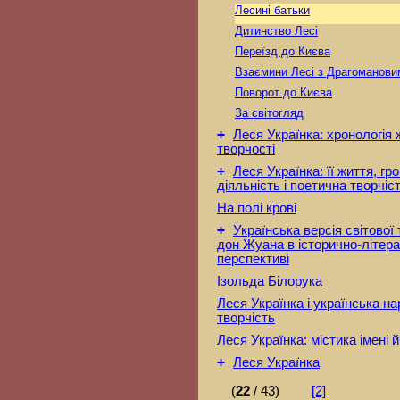
Лесині батьки
Дитинство Лесі
Переїзд до Києва
Взаємини Лесі з Драгоманови
Поворот до Києва
За світогляд
+
Леся Українка: хронологія 
творчості
+
Леся Українка: її життя, г
діяльність і поетична творчіс
На полі крові
+
Українська версія світової
дон Жуана в історично-літера
перспективі
Ізольда Білорука
Леся Українка і українська н
творчість
Леся Українка: містика імені й
+
Леся Українка
(
22
/ 43)
[2]