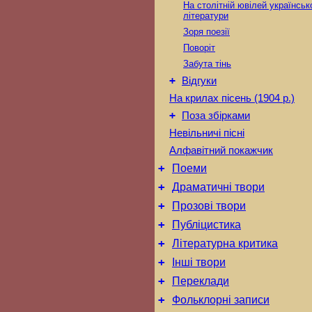
На столітній ювілей українськ
літератури
Зоря поезії
Поворіт
Забута тінь
+
Відгуки
На крилах пісень (1904 р.)
+
Поза збірками
Невільничі пісні
Алфавітний покажчик
+
Поеми
+
Драматичні твори
+
Прозові твори
+
Публіцистика
+
Літературна критика
+
Інші твори
+
Переклади
+
Фольклорні записи