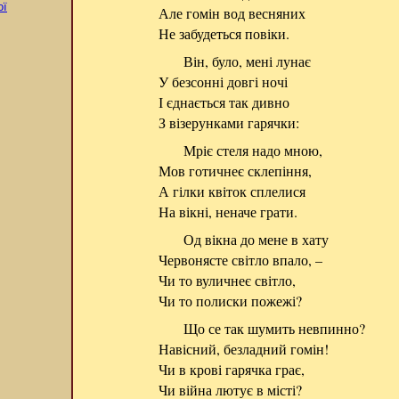
ої
Але гомін вод весняних
Не забудеться повіки.
Він, було, мені лунає
У безсонні довгі ночі
І єднається так дивно
З візерунками гарячки:
Мріє стеля надо мною,
Мов готичнеє склепіння,
А гілки квіток сплелися
На вікні, неначе грати.
Од вікна до мене в хату
Червонясте світло впало, –
Чи то вуличнеє світло,
Чи то полиски пожежі?
Що се так шумить невпинно?
Навісний, безладний гомін!
Чи в крові гарячка грає,
Чи війна лютує в місті?