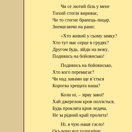
Чи се лютий біль у мене
Тихий стогін вириває,
Чи то стогне бранець-лицар,
Знемагаючи на рани:
«Хто живий у сьому замку?
Хто тут має серце в грудях?
Другом будь, зійди на вежу,
Подивись на бойовисько!
Подивись на бойовисько,
Хто кого перемагає?
Чи над лавами ще в’ється
Корогва хрещата наша?
Коли ні, – зірву завої!
Хай джерелом кров поллється,
Будь проклята кров ледача,
Не за рідний край пролита!
Ні, я чую наше гасло!
Ось воно все голосніше…