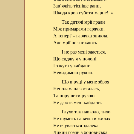
Зав’яжіть тісніше рани,
Шкода кров губити марне!..»
Так дитячі мрії грали
Між примарами гарячки.
А тепер? – гарячка зникла,
Але мрії не зникають.
І не раз мені здається,
Що сиджу я у полоні
І закута у кайдани
Невидимою рукою.
Що в руці у мене зброя
Неполамана зосталась,
Та порушити рукою
Не дають мені кайдани.
Глухо так навколо, тихо,
Не шумить гарячка в жилах,
Не вчувається здалека
Дикий гомін з бойовиська.