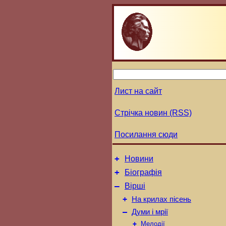
Лист на сайт
Стрічка новин (RSS)
Посилання сюди
+
Новини
+
Біографія
–
Вірші
+
На крилах пісень
–
Думи і мрії
+
Мелодії