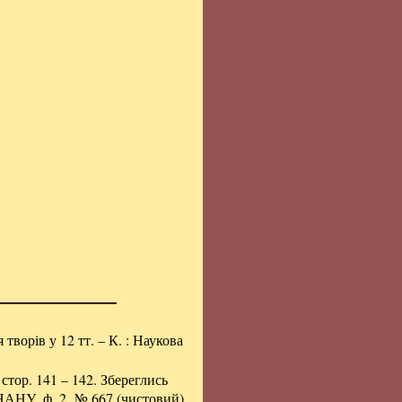
я творів у 12 тт. – К. : Наукова
тор. 141 – 142. Збереглись
 НАНУ, ф. 2, № 667 (чистовий),