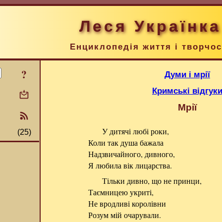
Леся Українка
Енциклопедія життя і творчос
?
Думи і мрії
Кримські відгук
Мрії
У дитячі любі роки,
(25)
Коли так душа бажала
Надзвичайного, дивного,
Я любила вік лицарства.
Тільки дивно, що не принци,
Таємницею укриті,
Не вродливі королівни
Розум мій очарували.