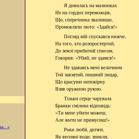
Я дивилась на малюнках
Не на гордих переможців,
Що, сперечника зваливши,
Промовляли люто: «Здайся!»
Погляд мій спускався нижче,
На того, хто розпростертий,
До землі прибитий списом,
Говорив: «Убий, не здамся!»
Не здававсь мені величним
Той завзятий, пишний лицар,
Що красуню непокірну
Взяв оружною рукою.
Тільки серце чарувала
Бранки смілива відповідь:
«Ти мене убити можеш,
Але жити не примусиш!»
ова…»
Роки любії, дитячі,
Як весняні води, зникли,