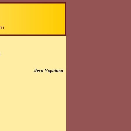
ті
и
Леся Українка