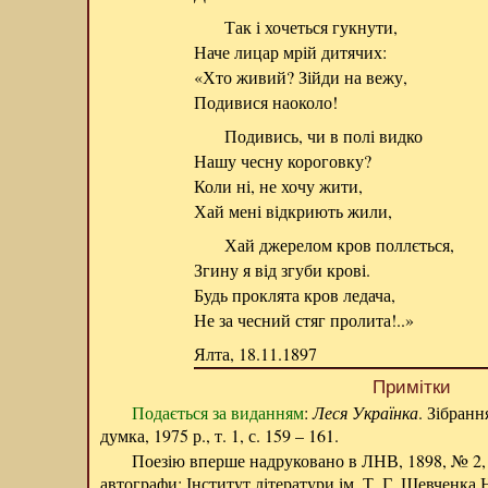
Так і хочеться гукнути,
Наче лицар мрій дитячих:
«Хто живий? Зійди на вежу,
Подивися наоколо!
Подивись, чи в полі видко
Нашу чесну короговку?
Коли ні, не хочу жити,
Хай мені відкриють жили,
Хай джерелом кров поллється,
Згину я від згуби крові.
Будь проклята кров ледача,
Не за чесний стяг пролита!..»
Ялта, 18.11.1897
Примітки
Подається за виданням
:
Леся Українка
. Зібранн
думка, 1975 р., т. 1, с. 159 – 161.
Поезію вперше надруковано в ЛНВ, 1898, № 2, с
автографи: Інститут літератури ім. Т. Г. Шевченка