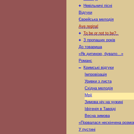
+
Невільничі пісні
Відгуки
Єврейська мелодія
Ave regina!
+
To be or not to be?..
+
З пропащих років
До товариша
«Як дитиною, бувало…»
Романс
–
Кримські відгуки
Імпровізація
Уривки з листа
Східна мелодія
Мрії
Зимова ніч на чужині
Іфігенія в Тавріді
Весна зимова
«Порвалася нескінчена розм
У пустині