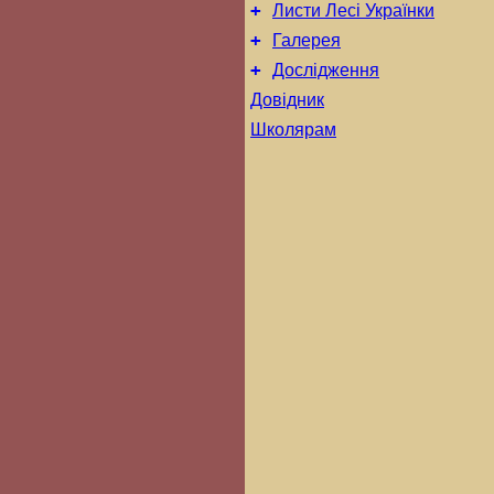
+
Листи Лесі Українки
+
Галерея
+
Дослідження
Довідник
Школярам