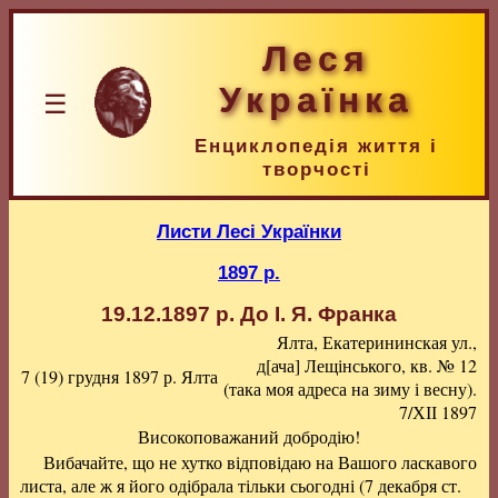
Леся
Українка
☰
Енциклопедія життя і
творчості
Листи Лесі Українки
1897 р.
19.12.1897 р.
До І. Я. Франка
Ялта, Екатерининская ул.,
д[ача] Лещінського, кв. № 12
7 (19) грудня 1897 р.
Ялта
(така моя адреса на зиму і весну).
7/ХІІ 1897
Високоповажаний добродію!
Вибачайте, що не хутко відповідаю на Вашого ласкавого
листа, але ж я його одібрала тільки сьогодні (7 декабря ст.