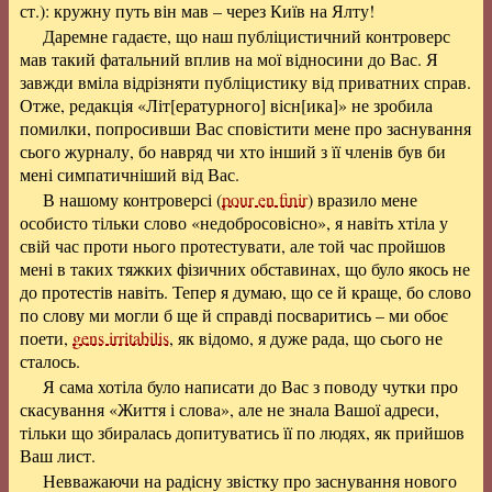
ст.): кружну путь він мав – через Київ на Ялту!
Даремне гадаєте, що наш публіцистичний контроверс
мав такий фатальний вплив на мої відносини до Вас. Я
завжди вміла відрізняти публіцистику від приватних справ.
Отже, редакція «Літ[ературного]
вісн[ика]
» не зробила
помилки, попросивши Вас сповістити мене про заснування
сього журналу, бо навряд чи хто інший з її членів був би
мені симпатичніший від Вас.
В нашому контроверсі (
pour en finir
) вразило мене
особисто тільки слово «недобросовісно», я навіть хтіла у
свій час проти нього протестувати, але той час пройшов
мені в таких тяжких фізичних обставинах, що було якось не
до протестів навіть. Тепер я думаю, що се й краще, бо слово
по слову ми могли б ще й справді посваритись – ми обоє
поети,
gens irritabilis
, як відомо, я дуже рада, що сього не
сталось.
Я сама хотіла було написати до Вас з поводу чутки про
скасування «Життя і слова», але не знала Вашої адреси,
тільки що збиралась допитуватись її по людях, як прийшов
Ваш лист.
Невважаючи на радісну звістку про заснування нового