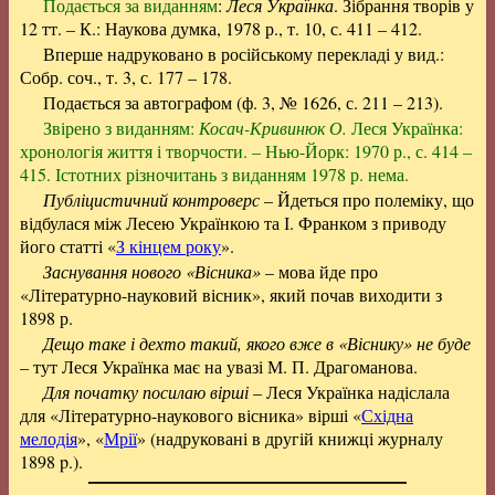
Подається за виданням
:
Леся Українка
. Зібрання творів у
12 тт. – К.: Наукова думка, 1978 р., т. 10, с. 411 – 412.
Вперше надруковано в російському перекладі у вид.:
Собр. соч., т. 3, с. 177 – 178.
Подається за автографом (ф. 3, № 1626, с. 211 – 213).
Звірено з виданням:
Косач-Кривинюк О.
Леся Українка:
хронологія життя і творчости. – Нью-Йорк: 1970 р., с. 414 –
415. Істотних різночитань з виданням 1978 р. нема.
Публіцистичний контроверс
– Йдеться про полеміку, що
відбулася між Лесею Українкою та І. Франком з приводу
його статті «
З кінцем року
».
Заснування нового «Вісника»
– мова йде про
«Літературно-науковий вісник», який почав виходити з
1898 р.
Дещо таке і дехто такий, якого вже в «Віснику» не буде
– тут Леся Українка має на увазі М. П. Драгоманова.
Для початку посилаю вірші
– Леся Українка надіслала
для «Літературно-наукового вісника» вірші «
Східна
мелодія
», «
Мрії
» (надруковані в другій книжці журналу
1898 p.).