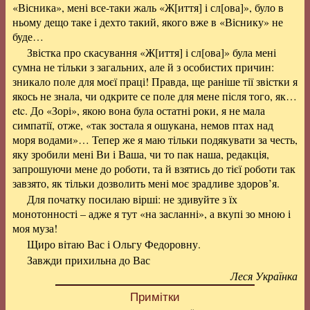
«Вісника», мені все-таки жаль «Ж[иття] і сл[ова]», було в
ньому дещо таке і дехто такий, якого вже в «Віснику» не
буде…
Звістка про скасування «Ж[иття] і сл[ова]» була мені
сумна не тільки з загальних, але й з особистих причин:
зникало поле для моєї праці! Правда, ще раніше тії звістки я
якось не знала, чи одкрите се поле для мене після того, як…
etc. До «Зорі», якою вона була остатні роки, я не мала
симпатії, отже, «так зостала я ошукана, немов птах над
моря водами»… Тепер же я маю тільки подякувати за честь,
яку зробили мені Ви і Ваша, чи то пак наша, редакція,
запрошуючи мене до роботи, та й взятись до тієї роботи так
завзято, як тільки дозволить мені моє зрадливе здоров’я.
Для початку посилаю вірші: не здивуйте з їх
монотонності – адже я тут «на засланні», а вкупі зо мною і
моя муза!
Щиро вітаю Вас і Ольгу Федоровну.
Завжди прихильна до Вас
Леся Українка
Примітки