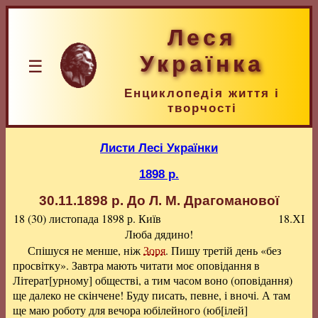
Леся
Українка
☰
Енциклопедія життя і
творчості
Листи Лесі Українки
1898 р.
30.11.1898 р.
До Л. М. Драгоманової
18 (30) листопада 1898 р.
Київ
18.ХІ
Люба дядино!
Спішуся не менше, ніж
Зоря
. Пишу третій день «без
просвітку». Завтра мають читати моє оповідання в
Літерат[урному] обществі, а тим часом воно (оповідання)
ще далеко не скінчене! Буду писать, певне, і вночі. А там
ще маю роботу для вечора юбілейного (юб[ілей]