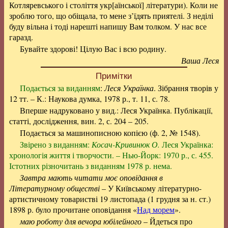
Котляревського і століття
укр[аїнської]
літератури). Коли не
зроблю того, що обіщала, то мене з’їдять приятелі. З неділі
буду вільна і тоді нарешті напишу Вам толком. У нас все
гаразд.
Бувайте здорові! Цілую Вас і всю родину.
Ваша Леся
Примітки
Подається за виданням
:
Леся Українка
. Зібрання творів у
12 тт. – К.: Наукова думка, 1978 р., т. 11, с. 78.
Вперше надруковано у вид.: Леся Українка. Публікації,
статті, дослідження, вин. 2, с. 204 – 205.
Подається за машинописною копією (ф. 2, № 1548).
Звірено з виданням:
Косач-Кривинюк О.
Леся Українка:
хронологія життя і творчости. – Нью-Йорк: 1970 р., с. 455.
Істотних різночитань з виданням 1978 р. нема.
Завтра мають читати моє оповідання в
Літературному обществі
– У Київському літературно-
артистичному товаристві 19 листопада (1 грудня за н. ст.)
1898 р. було прочитане оповідання «
Над морем
».
маю роботу для вечора юбілейного
– Йдеться про