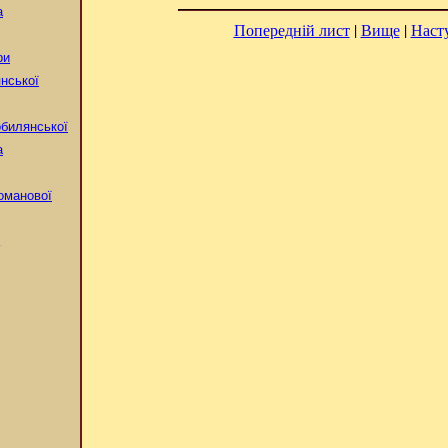
а
Попередній лист
|
Вище
|
Наст
ри
нської
билянської
а
оманової