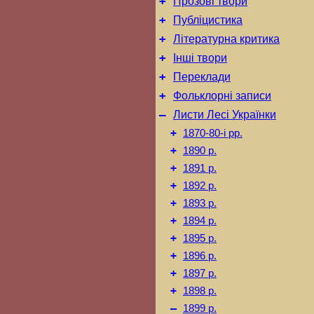
+
Прозові твори
+
Публіцистика
+
Літературна критика
+
Інші твори
+
Переклади
+
Фольклорні записи
–
Листи Лесі Українки
+
1870-80-і рр.
+
1890 р.
+
1891 р.
+
1892 р.
+
1893 р.
+
1894 р.
+
1895 р.
+
1896 р.
+
1897 р.
+
1898 р.
–
1899 р.