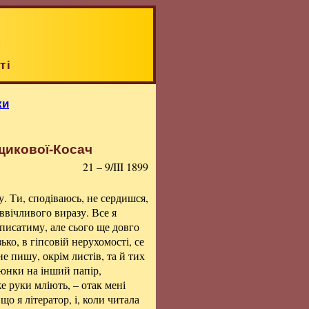
ті
ки
щикової-Косач
21 – 9/III 1899
у. Ти, сподіваюсь, не сердишся,
ввічливого виразу. Все я
 писатиму, але сього ще довго
зько, в гіпсовій нерухомості, се
 не пишу, окрім листів, та й тих
люнки на інший папір,
е руки мліють, – отак мені
що я літератор, і, коли читала