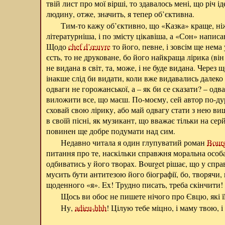
твій лист про мої вірші, то здавалось мені, що річ і
людину, отже, значить, я тепер об’єктивна.
Тим-то кажу об’єктивно, що «Казка» краще, ніж
літературніша, і по змісту цікавіша, а «Сон» напи
Щодо
chef d’œuvre
то його, певне, і зовсім ще нема
єсть, то не друковане, бо його найкраща лірика (ві
не видана в світ, та, може, і не буде видана. Через 
інакше слід би видати, коли вже видавались далеко г
одваги не горожанської, а – як би се сказати? – одв
виложити все, що маєш. По-моєму, сей автор по-ду
сховай свою лірику, або май одвагу стати з нею вищ
в своїй пісні, як музикант, що вважає тільки на се
повинен ще добре подумати над сим.
Недавно читала я один глупуватий роман
Bour
питання про те, наскільки справжня моральна особ
одбиватись у його творах. Bourget рішає, що у спра
мусить бути антитезою його біографії, бо, творячи,
щоденного «я». Ex! Трудно писать, треба скінчити!
Щось ви обоє не пишете нічого про Євцю, які ї
Ну,
adieu-hhh
! Цілую тебе міцно, і маму твою, 