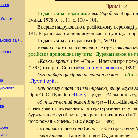
нової
Примітки
Подається за виданням
:
Леся Українка
. Зібранн
думка, 1978 р., т. 11, с. 100 – 101.
 Ольги
Вперше надруковано в російському перекладі у ви
194. Українською мовою опубліковано у вид.: Твори в 
Подається за автографом (ф. 2, № 94).
нової та Л.
«закон не писан», вживаючи не дуже ввічливого
анової
російська приповідка звучить: «Дуракам закон не п
«Казка» краще, ніж «Сон»
– Йдеться про поему
(1893) та вірш «Сон» («
Був сон мені колись
», 1891).
його найкраща лірика не видана в світ
–
тобто т
«
Думи і мрії
».
ла
май одвагу стати з нею (лірикою) вище «суда г
икової-
вірш О. С. Пушкіна «
Поету
» (рядок «Услышишь су
х
один глупуватий роман Bourget
– Поль-Шарль-Жо
ка
французький письменник і літературознавець, у сво
буржуазного суспільства, зокрема в питаннях сім’ї
його роман «Учень» («Le disciple», 1889).
не пишете нічого про Євцю
– тобто про дочку М
кової
і маму твою
– Ганну Іванівну Судовщикову.
лика