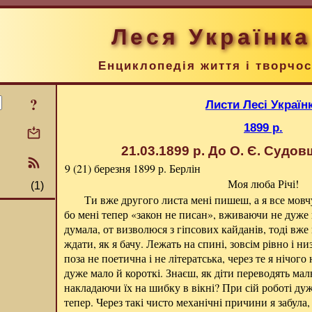
Леся Українка
Енциклопедія життя і творчос
?
Листи Лесі Україн
1899 р.
21.03.1899 р.
До О. Є. Судов
9 (21) березня 1899 р.
Берлін
Моя люба Річі!
(1)
Ти вже другого листа мені пишеш, а я все мовч
бо мені тепер «закон не писан», вживаючи не дуже 
думала, от визволюся з гіпсових кайданів, тоді вже
ждати, як я бачу. Лежать на спині, зовсім рівно і ни
поза не поетична і не літератська, через те я нічого
дуже мало й короткі. Знаєш, як діти переводять ма
накладаючи їх на шибку в вікні? При сій роботі дуж
тепер. Через такі чисто механічні причини я забула, 