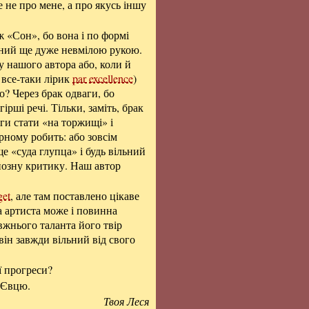
де не про мене, а про якусь іншу
 «Сон», бо вона і по формі
саний ще дуже невмілою рукою.
 у нашого автора або, коли й
н все-таки лірик
par excellence
)
що? Через брак одваги, бо
ірші речі. Тільки, заміть, брак
аги стати «на торжищі» і
рному робить: або зовсім
е «суда глупца» і будь вільний
рйозну критику. Наш автор
get
, але там поставлено цікаве
а артиста може і повинна
вжнього таланта його твір
 він завжди вільний від свого
ї прогреси?
і Євцю.
Твоя Леся