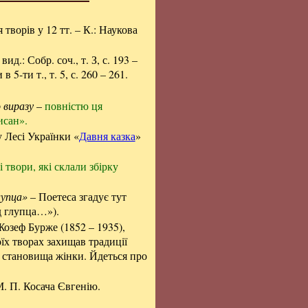
я творів у 12 тт. – К.: Наукова
д.: Собр. соч., т. З, с. 193 –
5-ти т., т. 5, с. 260 – 261.
 виразу
–
повністю ця
исан».
 Лесі Українки «
Давня казка
»
і твори, які склали збірку
лупца»
– Поетеса згадує тут
д глупца…»).
зеф Бурже (1852 – 1935),
їх творах захищав традиції
 і становища жінки. Йдеться про
. П. Косача Євгенію.