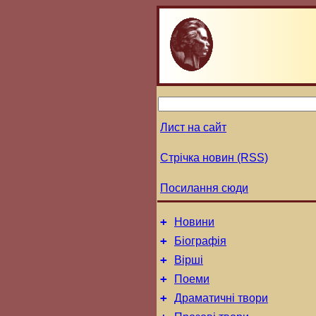
Лист на сайт
Стрічка новин (RSS)
Посилання сюди
+
Новини
+
Біографія
+
Вірші
+
Поеми
+
Драматичні твори