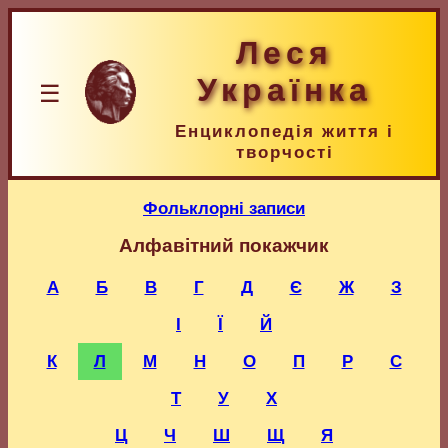
Леся
Українка
☰
Енциклопедія життя і
творчості
Фольклорні записи
Алфавітний покажчик
А
Б
В
Г
Д
Є
Ж
З
І
Ї
Й
К
Л
М
Н
О
П
Р
С
Т
У
Х
Ц
Ч
Ш
Щ
Я