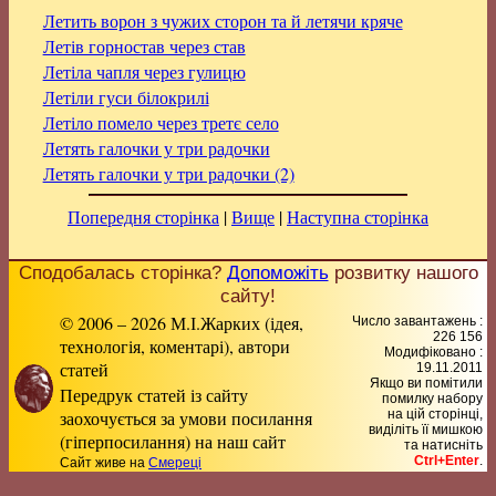
Летить ворон з чужих сторон та й летячи кряче
Летів горностав через став
Летіла чапля через гулицю
Летіли гуси білокрилі
Летіло помело через третє село
Летять галочки у три радочки
Летять галочки у три радочки (2)
Попередня сторінка
|
Вище
|
Наступна сторінка
Сподобалась сторінка?
Допоможіть
розвитку нашого
сайту!
© 2006 – 2026 М.І.Жарких (ідея,
Число завантажень :
226 156
технологія, коментарі), автори
Модифіковано :
статей
19.11.2011
Якщо ви помітили
Передрук статей із сайту
помилку набору
заохочується за умови посилання
на цiй сторiнцi,
видiлiть її мишкою
(гіперпосилання) на наш сайт
та натисніть
Ctrl+Enter
.
Сайт живе на
Смереці