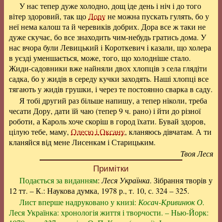
У нас тепер дуже холодно, дощ іде день і ніч і до того
вітер здоровий, так що
Дору
не можна пускать гулять, бо у
неї нема калош та й черевиків добрих. Дора все ж таки не
дуже скучає, бо все знаходить чим-небудь гратись дома. У
нас вчора були Левицький і Короткевич і казали, що холера
в уєзді уменшається, може, того, що холодніше стало.
Жиди-садовники вже найняли двох хлопців з села глядіти
садка, бо у жидів в середу кучки заходять. Наші хлопці все
тягають у жидів грушки, і через те постоянно сварка в саду.
Я тобі другий раз більше напишу, а тепер ніколи, треба
чесати Дору, дати їй чаю (тепер 9 ч. рано) і йти до різної
роботи, а Кароль хоче скоріш в город їхати. Бувай здоров,
цілую тебе, маму,
Олесю і Оксану
, кланяюсь дівчатам. А ти
кланяйся від мене Лисенкам і Старицьким.
Твоя Леся
Примітки
Подається за виданням
:
Леся Українка
. Зібрання творів у
12 тт. – К.: Наукова думка, 1978 р., т. 10, с. 324 – 325.
Лист вперше надруковано у книзі:
Косач-Кривинюк О.
Леся Українка: хронологія життя і творчости. – Нью-Йорк: