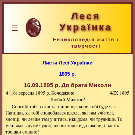
Леся
Українка
☰
Енциклопедія життя і
творчості
Листи Лесі Українки
1895 р.
16.09.1895 р.
До брата Миколи
4 (16) вересня 1895 р.
Колодяжне
4/IX 1895
Любий Микосю!
Спасибі тобі за листа, пиши ще, коли тобі буде час.
Напиши, як тобі сподобалася школа, які там учителі,
хлопці, чи легше там учитись, ніж дома, чи трудніше. То
мені якось дуже чудно, що ви ходите до школи, і навіть
трошки смішно!