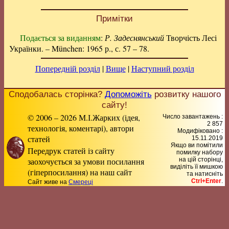
Примітки
Подається за виданням
:
Р. Задеснянський
Творчість Лесі
Українки. – München: 1965 р., с. 57 – 78.
Попередній розділ
|
Вище
|
Наступний розділ
Сподобалась сторінка?
Допоможіть
розвитку нашого
сайту!
© 2006 – 2026 М.І.Жарких (ідея,
Число завантажень :
2 857
технологія, коментарі), автори
Модифіковано :
статей
15.11.2019
Якщо ви помітили
Передрук статей із сайту
помилку набору
заохочується за умови посилання
на цiй сторiнцi,
видiлiть її мишкою
(гіперпосилання) на наш сайт
та натисніть
Ctrl+Enter
.
Сайт живе на
Смереці