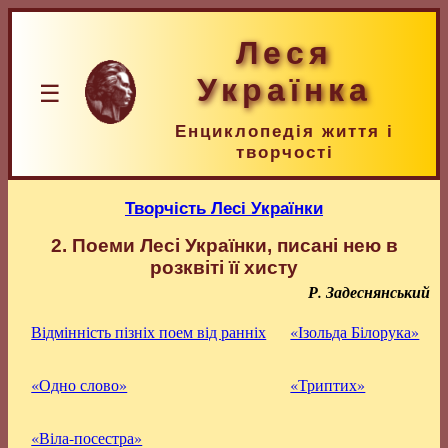
Леся
Українка
☰
Енциклопедія життя і
творчості
Творчість Лесі Українки
2. Поеми Лесі Українки, писані нею в
розквіті її хисту
Р. Задеснянський
Відмінність пізніх поем від ранніх
«Ізольда Білорука»
«Одно слово»
«Триптих»
«Віла-посестра»