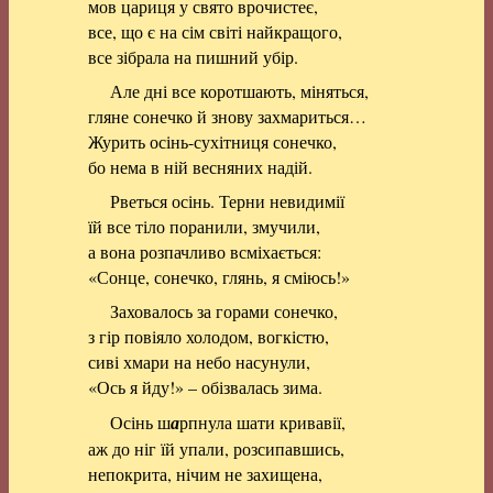
мов цариця у свято врочистеє,
все, що є на сім світі найкращого,
все зібрала на пишний убір.
Але дні все коротшають, міняться,
гляне сонечко й знову захмариться…
Журить осінь-сухітниця сонечко,
бо нема в ній весняних надій.
Рветься осінь. Терни невидимії
їй все тіло поранили, змучили,
а вона розпачливо всміхається:
«Сонце, сонечко, глянь, я сміюсь!»
Заховалось за горами сонечко,
з гір повіяло холодом, вогкістю,
сиві хмари на небо насунули,
«Ось я йду!» – обізвалась зима.
Осінь ш
а
рпнула шати кривавії,
аж до ніг їй упали, розсипавшись,
непокрита, нічим не захищена,