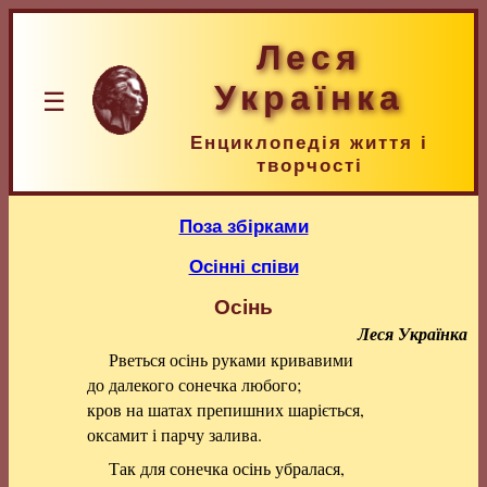
Леся
Українка
☰
Енциклопедія життя і
творчості
Поза збірками
Осінні співи
Осінь
Леся Українка
Рветься осінь руками кривавими
до далекого сонечка любого;
кров на шатах препишних шаріється,
оксамит і парчу залива.
Так для сонечка осінь убралася,