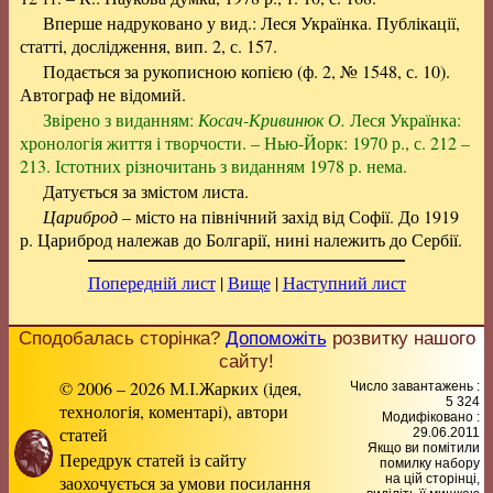
Вперше надруковано у вид.: Леся Українка. Публікації,
статті, дослідження, вип. 2, с. 157.
Подається за рукописною копією (ф. 2, № 1548, с. 10).
Автограф не відомий.
Звірено з виданням:
Косач-Кривинюк О.
Леся Українка:
хронологія життя і творчости. – Нью-Йорк: 1970 р., с. 212 –
213. Істотних різночитань з виданням 1978 р. нема.
Датується за змістом листа.
Цариброд
– місто на північний захід від Софії. До 1919
р. Цариброд належав до Болгарії, нині належить до Сербії.
Попередній лист
|
Вище
|
Наступний лист
Сподобалась сторінка?
Допоможіть
розвитку нашого
сайту!
© 2006 – 2026 М.І.Жарких (ідея,
Число завантажень :
5 324
технологія, коментарі), автори
Модифіковано :
статей
29.06.2011
Якщо ви помітили
Передрук статей із сайту
помилку набору
заохочується за умови посилання
на цiй сторiнцi,