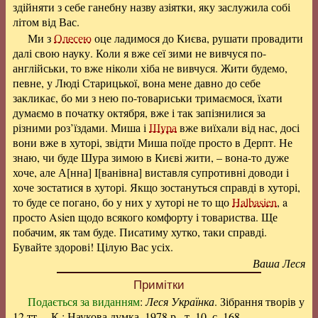
здійняти з себе ганебну назву азіятки, яку заслужила собі
літом від Вас.
Ми з
Олесею
оце ладимося до Києва, рушати провадити
далі свою науку. Коли я вже сеї зими не вивчуся по-
англійськи, то вже ніколи хіба не вивчуся. Жити будемо,
певне, у Люді Старицької, вона мене давно до себе
закликає, бо ми з нею по-товариськи тримаємося, їхати
думаємо в початку октября, вже і так запізнилися за
різними роз’їздами. Миша і
Шура
вже виїхали від нас, досі
вони вже в хуторі, звідти Миша поїде просто в Дерпт. Не
знаю, чи буде Шура зимою в Києві жити, – вона-то дуже
хоче, але
А[нна] І[ванівна]
виставля супротивні доводи і
хоче зостатися в хуторі. Якщо зостануться справді в хуторі,
то буде се погано, бо у них у хуторі не то що
Halbasien
, a
просто Asien щодо всякого комфорту і товариства. Ще
побачим, як там буде. Писатиму хутко, таки справді.
Бувайте здорові! Цілую Вас усіх.
Ваша Леся
Примітки
Подається за виданням
:
Леся Українка
. Зібрання творів у
12 тт. – К.: Наукова думка, 1978 р., т. 10, с. 168.