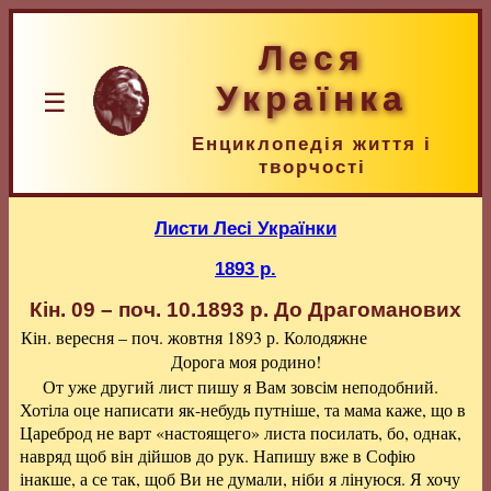
Леся
Українка
☰
Енциклопедія життя і
творчості
Листи Лесі Українки
1893 р.
Кін. 09 – поч. 10.1893 р.
До Драгоманових
Кін. вересня – поч. жовтня 1893 р. Колодяжне
Дорога моя родино!
От уже другий лист пишу я Вам зовсім неподобний.
Хотіла оце написати як-небудь путніше, та мама каже, що в
Цареброд не варт «настоящего» листа посилать, бо, однак,
навряд щоб він дійшов до рук. Напишу вже в Софію
інакше, а се так, щоб Ви не думали, ніби я лінуюся. Я хочу