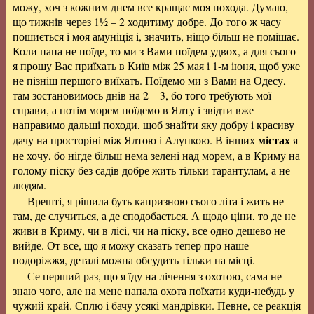
можу, хоч з кожним днем все кращає моя похода. Думаю,
що тижнів через 1½ – 2 ходитиму добре. До того ж часу
пошиється і моя амуніція і, значить, ніщо більш не помішає.
Коли папа не поїде, то ми з Вами поїдем удвох, а для сього
я прошу Вас приїхать в Київ між 25 мая і 1-м іюня, щоб уже
не пізніш першого виїхать. Поїдемо ми з Вами на Одесу,
там зостановимось днів на 2 – 3, бо того требують мої
справи, а потім морем поїдемо в Ялту і звідти вже
направимо дальші походи, щоб знайти яку добру і красиву
містах
дачу на просторіні між Ялтою і Алупкою. В інших
я
не хочу, бо нігде більш нема зелені над морем, а в Криму на
голому піску без садів добре жить тільки тарантулам, а не
людям.
Врешті, я рішила буть капризною сього літа і жить не
там, де случиться, а де сподобається. А щодо ціни, то де не
живи в Криму, чи в лісі, чи на піску, все одно дешево не
вийде. От все, що я можу сказать тепер про наше
подоріжжя, деталі можна обсудить тільки на місці.
Се перший раз, що я їду на лічення з охотою, сама не
знаю чого, але на мене напала охота поїхати куди-небудь у
чужий край. Сплю і бачу усякі мандрівки. Певне, се реакція