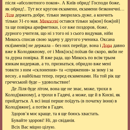
після «абсолютного покоя». А Київ обрид! Господи боже,
як обрид!.. Тут все кругом екзамени, екзамени безконечні…
Ліля
держить добре, тільки зморилась дуже, а кончить
тільки 31-го мая.
Микосеві
остався тільки за[кон] бож[ий]
та ще повірка арифметики, і се вже поздоров, боже,
дурного учителя, що ні з того ні з сього видумав, ніби
Микось списав свою задачу у другого ученика. Оксана
екз[аменів] не держала – без них перейде, вона і
Дора
давно
вже в Колодяжному, от і
Мик[ось]
поїхав би скоро, якби не
та дурна повірка. Я вже рада, що Микось по всім трьом
язикам видержав, а то, признаться, обридло вже мені
товкти з ним «склонения» та «спряжения» за зиму і за
весну, а найбільш тепер, перед екзаменами. На той рік ще
гречеський буде – удовольствие!
Де Ліля буде літом, вона ще не знає, може, трохи в
Колод[яжному], а трохи в Гадячі, а може, ще й в Києві, як
прийдеться. А всі інші перше поїдуть (в початку іюня) в
Колод[яжне], а потім в Гадяч.
Здоров’я моє краще, та я ще боюсь хвастать.
Бувайте здорові! Ні, до свіданія.
Всіх Вас міцно цілую.