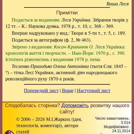
Ваша Леся
Примітки
Подається за виданням
:
Леся Українка
. Зібрання творів у
12 тт. – К.: Наукова думка, 1978 р., т. 10, с. 368 – 369.
Вперше надруковано у вид.: Твори в 5-ти т., т. 5, с. 189.
Подається за автографом (ф. 2, № 463).
Звірено з виданням:
Косач-Кривинюк О.
Леся Українка:
хронологія життя і творчости. – Нью-Йорк: 1970 р., с. 390.
Істотних різночитань з виданням 1978 р. нема.
Тесленко-Приходько Олена Антонівна
(тьотя Єля; 1845 –
?) – тітка Лесі Українки, активний діяч народницького
революційного руху 1870-х років.
Попередній лист
|
Вище
|
Наступний лист
Сподобалась сторінка?
Допоможіть
розвитку нашого
сайту!
© 2006 – 2026 М.І.Жарких (ідея,
Число завантажень :
5 014
технологія, коментарі), автори
Модифіковано :
статей
24.11.2014