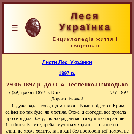
Леся
Українка
☰
Енциклопедія життя і
творчості
Листи Лесі Українки
1897 р.
29.05.1897 р.
До О. А. Тесленко-Приходько
17 (29) травня 1897 р.
Київ
17/V 1897
Дорога тіточко!
Я дуже рада з того, що ми таки з Вами поїдемо в Крим,
се іменно так буде, як я хотіла. Отже, я сьогодні все думала
про свої діла і бачу, що навряд чи могтиму виїхать раніше
1-го іюня. Бачите, треба виучиться ходить, а то я ще по
улиці не можу ходить, та і в хаті без посторонньої помочі не