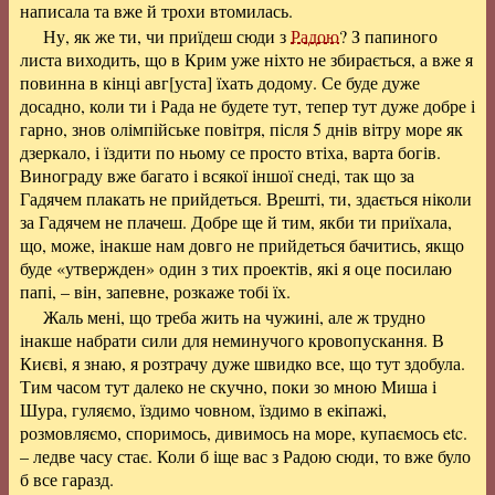
написала та вже й трохи втомилась.
Ну, як же ти, чи приїдеш сюди з
Радою
? З папиного
листа виходить, що в Крим уже ніхто не збирається, а вже я
повинна в кінці авг[уста] їхать додому. Се буде дуже
досадно, коли ти і Рада не будете тут, тепер тут дуже добре і
гарно, знов олімпійське повітря, після 5 днів вітру море як
дзеркало, і їздити по ньому се просто втіха, варта богів.
Винограду вже багато і всякої іншої снеді, так що за
Гадячем плакать не прийдеться. Врешті, ти, здається ніколи
за Гадячем не плачеш. Добре ще й тим, якби ти приїхала,
що, може, інакше нам довго не прийдеться бачитись, якщо
буде «утвержден» один з тих проектів, які я оце посилаю
папі, – він, запевне, розкаже тобі їх.
Жаль мені, що треба жить на чужині, але ж трудно
інакше набрати сили для неминучого кровопускання. В
Києві, я знаю, я розтрачу дуже швидко все, що тут здобула.
Тим часом тут далеко не скучно, поки зо мною Миша і
Шура, гуляємо, їздимо човном, їздимо в екіпажі,
розмовляємо, споримось, дивимось на море, купаємось etc.
– ледве часу стає. Коли б іще вас з Радою сюди, то вже було
б все гаразд.