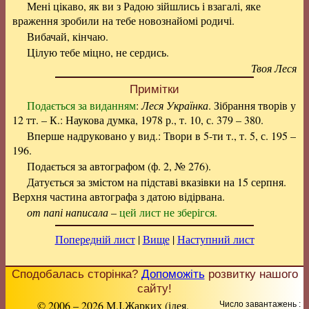
Мені цікаво, як ви з Радою зійшлись і взагалі, яке
враження зробили на тебе новознайомі родичі.
Вибачай, кінчаю.
Цілую тебе міцно, не сердись.
Твоя Леся
Примітки
Подається за виданням
:
Леся Українка
. Зібрання творів у
12 тт. – К.: Наукова думка, 1978 р., т. 10, с. 379 – 380.
Вперше надруковано у вид.: Твори в 5-ти т., т. 5, с. 195 –
196.
Подається за автографом (ф. 2, № 276).
Датується за змістом на підставі вказівки на 15 серпня.
Верхня частина автографа з датою відірвана.
от папі написала
–
цей лист не зберігся.
Попередній лист
|
Вище
|
Наступний лист
Сподобалась сторінка?
Допоможіть
розвитку нашого
сайту!
© 2006 – 2026 М.І.Жарких (ідея,
Число завантажень :