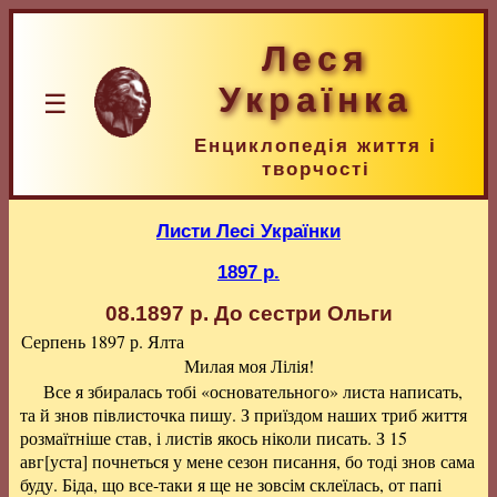
Леся
Українка
☰
Енциклопедія життя і
творчості
Листи Лесі Українки
1897 р.
08.1897 р.
До сестри Ольги
Серпень 1897 р. Ялта
Милая моя Лілія!
Все я збиралась тобі «основательного» листа написать,
та й знов півлисточка пишу. З приїздом наших триб життя
розмаїтніше став, і листів якось ніколи писать. З 15
авг[уста] почнеться у мене сезон писання, бо тоді знов сама
буду. Біда, що все-таки я ще не зовсім склеїлась, от папі