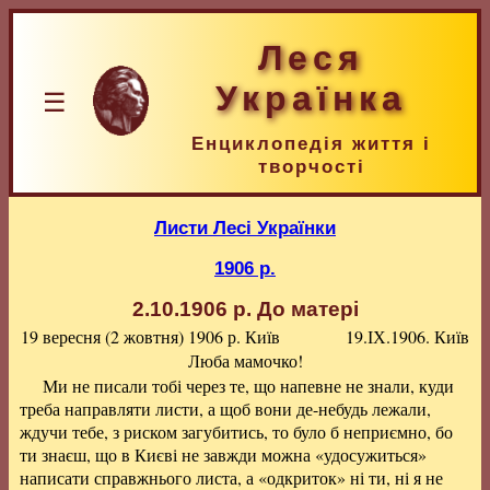
Леся
Українка
☰
Енциклопедія життя і
творчості
Листи Лесі Українки
1906 р.
2.10.1906 р.
До матері
19 вересня (2 жовтня) 1906 р.
Київ
19.ІХ.1906. Київ
Люба мамочко!
Ми не писали тобі через те, що напевне не знали, куди
треба направляти листи, а щоб вони де-небудь лежали,
ждучи тебе, з риском загубитись, то було б неприємно, бо
ти знаєш, що в Києві не завжди можна «удосужиться»
написати справжнього листа, а «одкриток» ні ти, ні я не