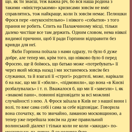
що, як ти знаєш, теж важна річ, бо вся наша родина з
такими «міністерськими» кризисами зовсім не вміє
справлятись, тож найкраще, коли їх зовсім немає. Пелюшки
Фрося пере «неукоснітельно» і ніякого «события» з того
прання не робить. Спить на Палажчиному місці, тільки
далеко чистіше все там держить. Одним словом, нема ніякої
видимої причини, щоб її ради Горпини відправити без
кривди для неї.
Якби Горпина поїхала з нами одразу, то було б дуже
добре, але тепер ми, крім того, що ніяково було б перед
Фросею, ще й боїмось, що батько може «потребувать» її
через який місяць назад і ми зостанемось зовсім без
служанки, та й взагалі її «строгі» родителі, може, нарікали
б на нас, що ми її «збили», «підмовили», що вона «в Києві
розбалувалась» і т. п. Вважалося б, що ми її «завезли» і, як
«знакомі пани», повинні відповідати за всі можливі
случайності з нею. А Фрося заїхала в Київ не з нашої вини і
волі, то вже сама собі і сама за себе відповідає. Говорила
вона спочатку, як то звичайно, ламаною московщиною, а
тепер уже перейшла зовсім на дуже правильний
волинський діалект і тільки коли не коли «закидає» по-
московськи, та, певне, й се недовго буде.