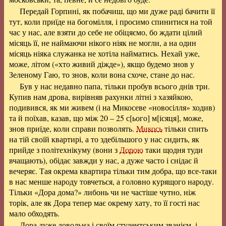
Передай Горпині, як побачиш, що ми дуже раді бачити її
тут, коли приїде на богомілля, і просимо спинитися на той
час у нас, але взяти до себе не обіцяємо, бо ждати цілий
місяць її, не наймаючи нікого ніяк не могли, а на один
місяць ніяка служанка не хотіла найматись. Нехай уже,
може, літом («хто живий діжде»), якщо будемо знов у
Зеленому Гаю, то знов, коли вона схоче, стане до нас.
Був у нас недавно папа, тільки пробув всього днів три.
Купив нам дрова, вирівняв рахунки літні з хазяйкою,
подивився, як ми живем (і на Микосеве «новосілля» ходив)
та й поїхав, казав, що між 20 – 25 с[ього] м[ісяця], може,
знов приїде, коли справи позволять.
Микось
тільки спить
на тій своїй квартирі, а то здебільшого у нас сидить, як
прийде з політехнікуму (вони з
Дорою
таки щодня туди
вчащають), обідає завжди у нас, а дуже часто і снідає й
вечеряє. Тая окрема квартира тільки тим добра, що все-таки
в нас менше народу товчеться, а головно курящого народу.
Тільки «Дора дома?» либонь чи не частіше чутно, ніж
торік, але як Дора тепер має окрему хату, то її гості нас
мало обходять.
Дора дуже довольна і своїм студентським званієм, і