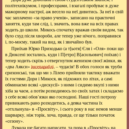
політехнікумом, і професорами, і взагалі пробуває в дуже
мажорному настрої, аж весело на неї дивитись. За неї в свій
час заплачено «за право ученія», записано на практичні
заняття, куди там слід, і, значить, вона вже на всіх правах
ходить до школи. Микось спочатку вражав своїм видом, так
було схуд після хвороби, але тепер уже нічого, поправився
і, по-моєму, такий на вид, як і звичайно був.
Приїхав Юрко Приходько (а т[ьотя] Єля і «Оля» поки що
в Дюксені зостались, куди і П[етро] В[асильович] поїхав) і
тепер ходить скрізь з отвергнутим женихом своєї жінки, як
«два Аякси»
інсепараблі
, – чудасія! В обох голоси як труби
єрихонські, так що ми з Лілею прийняли тактику вважати
їх гостями Дори і Микося, як підхожих по літах, а самі
обминаємо всякі «дискусії» з ними і сидимо вкупі з ними
хіба за чаєм, а потім розходимось по своїх хатах і складаємо
з себе всякі обов’язки яко господині. Наші гості потроху
привикають рано розходитись, а деяка частина їх
«отхлынула» в «Просвіту», і сього року в нас немов менше
шарварку, ніж торік, хоча, правда, се ще тільки початок
«сезону».
Думала ще багато написати, та пора в «Просвіту» на