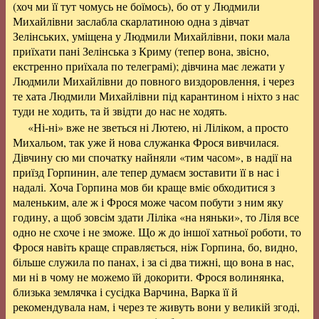
(хоч ми її тут чомусь не боїмось), бо от у Людмили
Михайлівни заслабла скарлатиною одна з дівчат
Зелінських, уміщена у Людмили Михайлівни, поки мала
приїхати пані Зелінська з Криму (тепер вона, звісно,
екстренно приїхала по телеграмі); дівчина має лежати у
Людмили Михайлівни до повного виздоровлення, і через
те хата Людмили Михайлівни під карантином і ніхто з нас
туди не ходить, та й звідти до нас не ходять.
«Ні-ні» вже не зветься ні Лютею, ні Ліліком, а просто
Михальом, так уже й нова служанка Фрося вивчилася.
Дівчину сю ми спочатку найняли «тим часом», в надії на
приїзд Горпинин, але тепер думаєм зоставити її в нас і
надалі. Хоча Горпина мов би краще вміє обходитися з
маленьким, але ж і Фрося може часом побути з ним яку
годину, а щоб зовсім здати Ліліка «на няньки», то Ліля все
одно не схоче і не зможе. Що ж до іншої хатньої роботи, то
Фрося навіть краще справляється, ніж Горпина, бо, видно,
більше служила по панах, і за сі два тижні, що вона в нас,
ми ні в чому не можемо їй докорити. Фрося волинянка,
близька землячка і сусідка Варчина, Варка її й
рекомендувала нам, і через те живуть вони у великій згоді,