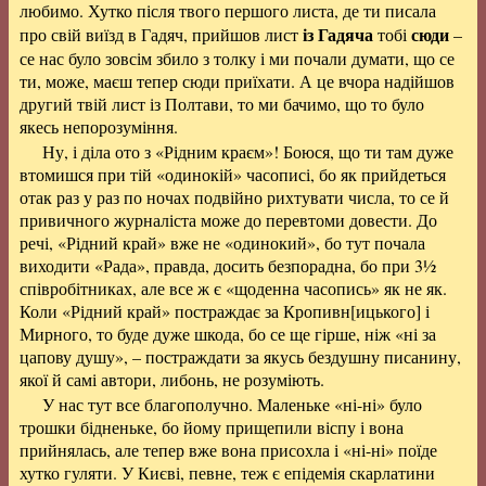
любимо. Хутко після твого першого листа, де ти писала
із Гадяча
сюди
про свій виїзд в Гадяч, прийшов лист
тобі
–
се нас було зовсім збило з толку і ми почали думати, що се
ти, може, маєш тепер сюди приїхати. А це вчора надійшов
другий твій лист із Полтави, то ми бачимо, що то було
якесь непорозуміння.
Ну, і діла ото з «Рідним краєм»! Боюся, що ти там дуже
втомишся при тій «одинокій» часописі, бо як прийдеться
отак раз у раз по ночах подвійно рихтувати числа, то се й
привичного журналіста може до перевтоми довести. До
речі, «Рідний край» вже не «одинокий», бо тут почала
виходити «Рада», правда, досить безпорадна, бо при 3½
співробітниках, але все ж є «щоденна часопись» як не як.
Коли «Рідний край» постраждає за
Кропивн[ицького]
і
Мирного, то буде дуже шкода, бо се ще гірше, ніж «ні за
цапову душу», – постраждати за якусь бездушну писанину,
якої й самі автори, либонь, не розуміють.
У нас тут все благополучно. Маленьке «ні-ні» було
трошки бідненьке, бо йому прищепили віспу і вона
прийнялась, але тепер вже вона присохла і «ні-ні» поїде
хутко гуляти. У Києві, певне, теж є епідемія скарлатини