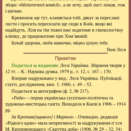
збори «бібліотечної комісії», а не хочу, щоб лист лежав, тож
і кінчаю.
Кривинюк ще тут, кланяється тобі, дякує за переслані
листи і просить пересилати ще сюди в Київ, якщо які
надійдуть. Ліля на тім тижні вже ходитиме в гінекологічну
клініку, де працюватиме при Хом’яковій.
Бувай здорова, люба мамочко, міцно цілую тебе.
Твоя Леся
Примітки
Подається за виданням
:
Леся Українка
. Зібрання творів у
12 тт. – К.: Наукова думка, 1979 р., т. 12, с. 167 – 170.
Вперше надруковано у вид.: Леся Українка. Публікації,
статті, дослідження, вин. 3, 1960, с. 49 – 52.
Подається за автографом (ф. 2, № 217).
«
Рада
» – перша українська суспільно-політична та
художньо-мистецька газета. Виходила в Києві в 1906 – 1914
рр.
За Кропивн[ицького] і Мирного
– Очевидно, редакція
«Рідного краю» мала неприємності за надрукування п’єси
М. Кропивницького «Скрутна доба» (1906, № 29 – 32, 34)