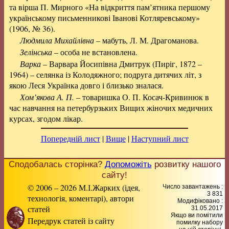
та вірша П. Мирного «На відкриття пам’ятника першому
українському письменникові Іванові Котляревському»
(1906, № 36).
Людмила Михайлівна
– мабуть, Л. М. Драгоманова.
Зелінська
– особа не встановлена.
Варка
– Варвара Йосипівна Дмитрук (Пиріг, 1872 –
1964) – селянка із Колодяжного; подруга дитячих літ, з
якою Леся Українка довго і близько зналася.
Хом’якова А. П.
– товаришка О. П. Косач-Кривинюк в
час навчання на петербурзьких Вищих жіночих медичних
курсах, згодом лікар.
Попередній лист
|
Вище
|
Наступний лист
Сподобалась сторінка?
Допоможіть
розвитку нашого
сайту!
© 2006 – 2026 М.І.Жарких (ідея,
Число завантажень :
3 831
технологія, коментарі), автори
Модифіковано :
статей
31.05.2017
Якщо ви помітили
Передрук статей із сайту
помилку набору