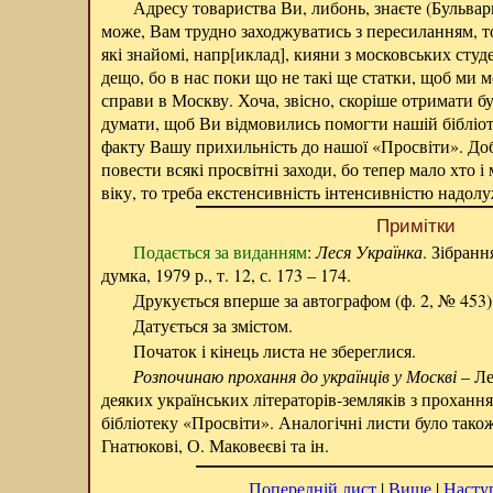
Адресу товариства Ви, либонь, знаєте (Бульварно
може, Вам трудно заходжуватись з пересиланням, то,
які знайомі, напр[иклад], кияни з московських студ
дещо, бо в нас поки що не такі ще статки, щоб ми м
справи в Москву. Хоча, звісно, скоріше отримати б
думати, щоб Ви відмовились помогти нашій бібліоте
факту Вашу прихильність до нашої «Просвіти». Доб
повести всякі просвітні заходи, бо тепер мало хто і
віку, то треба екстенсивність інтенсивністю надо
Примітки
Подається за виданням
:
Леся Українка
. Зібранн
думка, 1979 р., т. 12, с. 173 – 174.
Друкується вперше за автографом (ф. 2, № 453)
Датується за змістом.
Початок і кінець листа не збереглися.
Розпочинаю прохання до українців у Москві
– Ле
деяких українських літераторів-земляків з прохан
бібліотеку «Просвіти». Аналогічні листи було також
Гнатюкові, О. Маковеєві та ін.
Попередній лист
|
Вище
|
Наступ