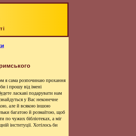
ті
ки
Кримського
ом я сама розпочинаю прохання
би і прошу від імені
 будете ласкаві подарувати нам
 знайдуться у Вас неконечне
кою, але й всякою іншою
ільки багатою й розмаїтою, щоб
и по чужих бібліотеках, а міг
дній інституції. Хотілось би