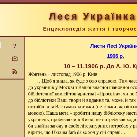
Леся Українка
Енциклопедія життя і творчос
?
Листи Лесі Україн
1906 р.
10 – 11.1906 р.
До А. Ю. 
Жовтень – листопад 1906 р. Київ
…Щоб я знала, як буде з сею справою. Тим час
до українців у Москві з Вашої власної шановної осо
бібліотечної комісії тов[ариства] «Просвіта», чи не
до бібліотеки Ваші твори й видання та, може, й так
потрібні для Вас самих книжки (не тільки вкраїнсь
мовою). Наша мета – зробити нашу бібліотеку наст
українець, пробуваючи в Києві, не потребував ходит
би знайти загоду в своїх літературних потребах у рі
вірити, що Ukraina farà da se хоч у сій справі…