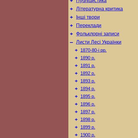
+
Публіцистика
+
Літературна критика
+
Інші твори
+
Переклади
+
Фольклорні записи
–
Листи Лесі Українки
+
1870-80-і рр.
+
1890 р.
+
1891 р.
+
1892 р.
+
1893 р.
+
1894 р.
+
1895 р.
+
1896 р.
+
1897 р.
+
1898 р.
+
1899 р.
+
1900 р.