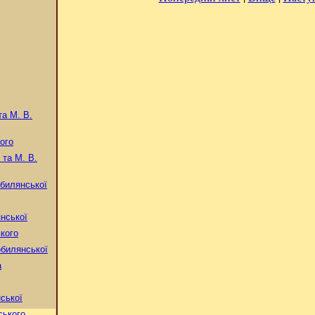
а М. В.
ого
та М. В.
билянської
нської
кого
билянської
а
ської
ського