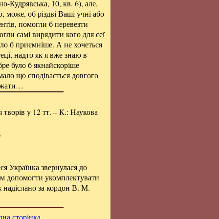
-Кудрявська, 10, кв. 6), але,
 може, об різдві Ваші учні або
ентів, помогли б перевезти
огли самі вирядити кого для сеї
уло б приємніше. А не хочеться
ці, надто як я вже знаю в
ре було б якнайскоріше
 мало що сподівається довгого
лужати…
я творів у 12 тт. – К.: Наукова
.
ся Українка звернулася до
ням допомогти укомплектувати
 надіслано за кордон В. М.
на сторінка