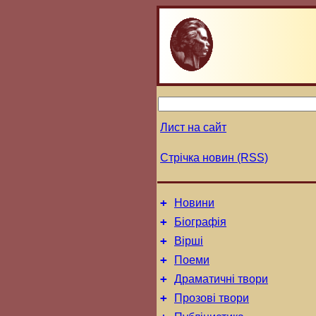
Лист на сайт
Стрічка новин (RSS)
+
Новини
+
Біографія
+
Вірші
+
Поеми
+
Драматичні твори
+
Прозові твори