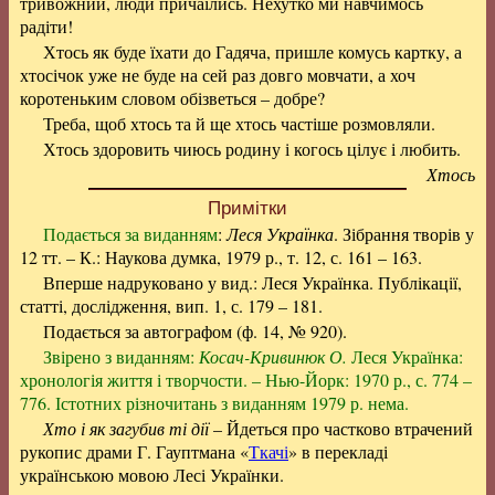
тривожний, люди причаїлись. Нехутко ми навчимось
радіти!
Хтось як буде їхати до Гадяча, пришле комусь картку, а
хтосічок уже не буде на сей раз довго мовчати, а хоч
коротеньким словом обізветься – добре?
Треба, щоб хтось та й ще хтось частіше розмовляли.
Хтось здоровить чиюсь родину і когось цілує і любить.
Хтось
Примітки
Подається за виданням
:
Леся Українка
. Зібрання творів у
12 тт. – К.: Наукова думка, 1979 р., т. 12, с. 161 – 163.
Вперше надруковано у вид.: Леся Українка. Публікації,
статті, дослідження, вип. 1, с. 179 – 181.
Подається за автографом (ф. 14, № 920).
Звірено з виданням:
Косач-Кривинюк О.
Леся Українка:
хронологія життя і творчости. – Нью-Йорк: 1970 р., с. 774 –
776. Істотних різночитань з виданням 1979 р. нема.
Хто і як загубив ті дії
– Йдеться про частково втрачений
рукопис драми Г. Гауптмана «
Ткачі
» в перекладі
українською мовою Лесі Українки.