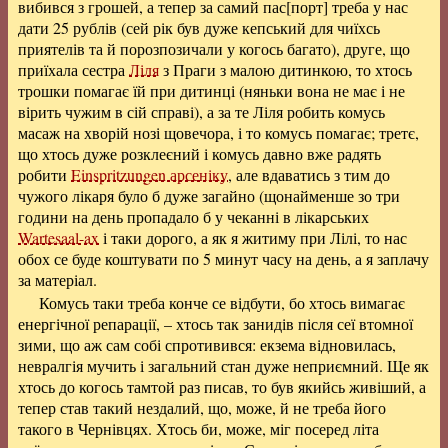
вибився з грошей, а тепер за самий пас[порт] треба у нас
дати 25 рублів (сей рік був дуже кепський для чиїхсь
приятелів та й порозпозичали у когось багато), друге, що
приїхала сестра
Ліля
з Праги з малою дитинкою, то хтось
трошки помагає їй при дитинці (няньки вона не має і не
вірить чужим в сій справі), а за те Ліля робить комусь
масаж на хворій нозі щовечора, і то комусь помагає; третє,
що хтось дуже розклеєний і комусь давно вже радять
робити
Einspritzungen арсеніку
, але вдаватись з тим до
чужого лікаря було б дуже загайно (щонайменше зо три
години на день пропадало б у чеканні в лікарських
Wartesaal-ax
і таки дорого, а як я житиму при Лілі, то нас
обох се буде коштувати по 5 минут часу на день, а я заплачу
за матеріал.
Комусь таки треба конче се відбути, бо хтось вимагає
енергічної репарації, – хтось так занидів після сеї втомної
зими, що аж сам собі спротивився: екзема відновилась,
невралгія мучить і загальний стан дуже неприємний. Ще як
хтось до когось тамтой раз писав, то був якийсь живіший, а
тепер став такий нездалий, що, може, й не треба його
такого в Чернівцях. Хтось би, може, міг посеред літа