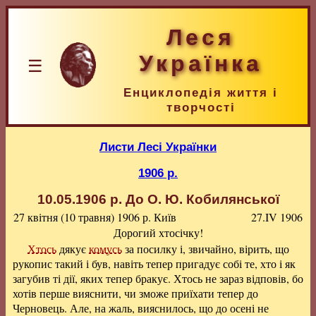
Леся
Українка
☰
Енциклопедія життя і
творчості
Листи Лесі Українки
1906 р.
10.05.1906 р.
До О. Ю. Кобилянської
27 квітня (10 травня) 1906 р.
Київ
27.IV 1906
Дорогий хтосічку!
Хтось
дякує
комусь
за посилку і, звичайно, вірить, що
рукопис такий і був, навіть тепер пригадує собі те, хто і як
загубив ті дії, яких тепер бракує. Хтось не зараз відповів, бо
хотів перше вияснити, чи зможе приїхати тепер до
Черновець. Але, на жаль, вияснилось, що до осені не