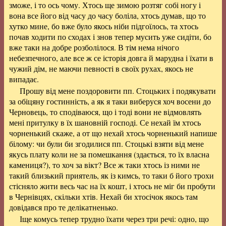
зможе, і то ось чому. Хтось ще зимою розтяг собі ногу і
вона все його від часу до часу боліла, хтось думав, що то
хутко мине, бо вже було якось ніби підгоїлось, та хтось
почав ходити по сходах і знов тепер мусить уже сидіти, бо
вже таки на добре розболілося. В тім нема нічого
небезпечного, але все ж се історія довга й марудна і їхати в
чужий дім, не маючи певності в своїх рухах, якось не
випадає.
Прошу від мене поздоровити пп. Стоцьких і подякувати
за обіцяну гостинність, а як я таки виберуся хоч восени до
Черновець, то сподіваюся, що і тоді вони не відмовлять
мені притулку в їх шановній господі. Се нехай їм хтось
чорненький скаже, а от що нехай хтось чорненький напише
білому: чи були би згодилися пп. Стоцькі взяти від мене
якусь плату коли не за помешкання (здається, то їх власна
камениця?), то хоч за вікт? Все ж таки хтось із ними не
такий близький приятель, як із кимсь, то таки б його трохи
стісняло жити весь час на їх кошт, і хтось не міг би пробути
в Чернівцях, скільки хтів. Нехай би хтосічок якось там
довідався про те делікатненько.
Іще комусь тепер трудно їхати через три речі: одно, що