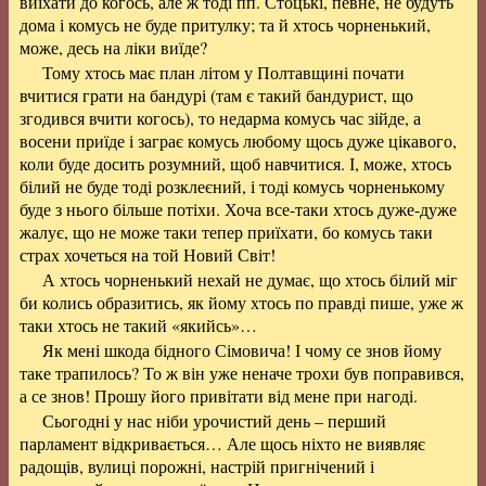
виїхати до когось, але ж тоді пп. Стоцькі, певне, не будуть
дома і комусь не буде притулку; та й хтось чорненький,
може, десь на ліки виїде?
Тому хтось має план літом у Полтавщині почати
вчитися грати на бандурі (там є такий бандурист, що
згодився вчити когось), то недарма комусь час зійде, а
восени приїде і заграє комусь любому щось дуже цікавого,
коли буде досить розумний, щоб навчитися. І, може, хтось
білий не буде тоді розклеєний, і тоді комусь чорненькому
буде з нього більше потіхи. Хоча все-таки хтось дуже-дуже
жалує, що не може таки тепер приїхати, бо комусь таки
страх хочеться на той Новий Світ!
А хтось чорненький нехай не думає, що хтось білий міг
би колись образитись, як йому хтось по правді пише, уже ж
таки хтось не такий «якийсь»…
Як мені шкода бідного Сімовича! І чому се знов йому
таке трапилось? То ж він уже неначе трохи був поправився,
а се знов! Прошу його привітати від мене при нагоді.
Сьогодні у нас ніби урочистий день – перший
парламент відкривається… Але щось ніхто не виявляє
радощів, вулиці порожні, настрій пригнічений і