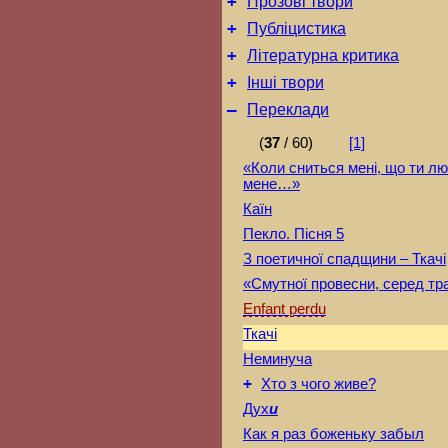
+
Прозові твори
+
Публіцистика
+
Літературна критика
+
Інші твори
–
Переклади
(
37
/ 60)
[1]
«Коли сниться мені, що ти л
мене…»
Каїн
Пекло. Пісня 5
З поетичної спадщини – Ткачі
«Смутної провесни, серед т
Enfant perdu
Ткачі
Неминуча
+
Хто з чого живе?
Дух
и
Как я раз боженьку забыл