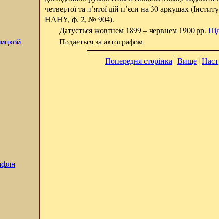
четвертої та п’ятої дій п’єси на 30 аркушах (Інстит
НАНУ, ф. 2, № 904).
Датується жовтнем 1899 – червнем 1900 рр.
Пі
Подається за автографом.
ницкой
Попередня сторінка
|
Вище
|
Наст
інфян