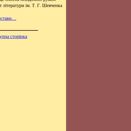
ут літератури ім. Т. Г. Шевченка
дстави…
упна сторінка