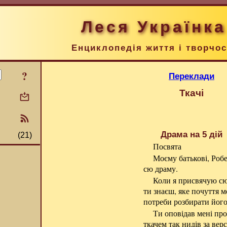
Леся Українка
Енциклопедія життя і творчос
?
Переклади
Ткачі
Драма на 5 дій
(21)
Посвята
Моєму батькові, Роб
сю драму.
Коли я присвячую сю 
ти знаєш, яке почуття м
потреби розбирати його
Ти оповідав мені про
ткачем так нидів за верст