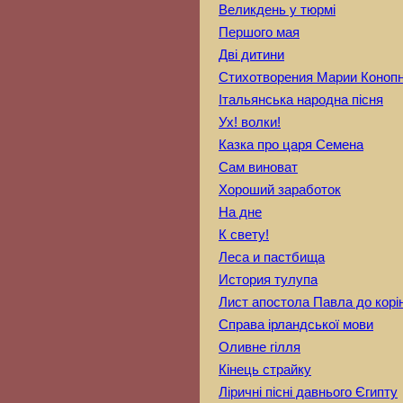
Великдень у тюрмі
Першого мая
Дві дитини
Стихотворения Марии Коноп
Італьянська народна пісня
Ух! волки!
Казка про царя Семена
Сам виноват
Хороший заработок
На дне
К свету!
Леса и пастбища
История тулупа
Лист апостола Павла до кор
Справа ірландської мови
Оливне гілля
Кінець страйку
Ліричні пісні давнього Єгипту