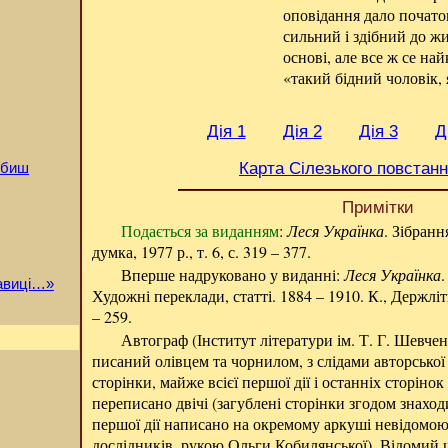
оповідання дало почато
сильний і здібний до жи
основі, але все ж се на
«такий бідний чоловік, 
Дія 1
Дія 2
Дія 3
Д
Карта Сілезького повстанн
юбиш
Примітки
Подається за виданням
:
Леся Українка
. Зібранн
думка, 1977 р., т. 6, с. 319 – 377.
Вперше надруковано у виданні:
Леся Українка
.
равиці…»
Художні переклади, статті. 1884 – 1910. К., Держліт
– 259.
Автограф (Інститут літератури ім. Т. Г. Шевче
писаний олівцем та чорнилом, з слідами авторської
сторінки, майже всієї першої дії і останніх сторінок 
переписано двічі (загублені сторінки згодом знаход
першої дії написано на окремому аркуші невідомою
дослідників, рукою Ольги Кобилянської). Відомий