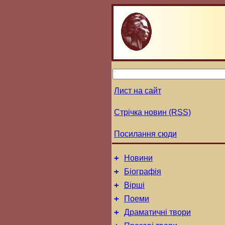
Лист на сайт
Стрічка новин (RSS)
Посилання сюди
+
Новини
+
Біографія
+
Вірші
+
Поеми
+
Драматичні твори