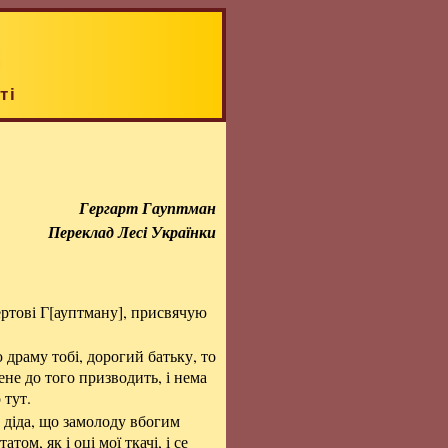
ті
Гергарт Гауптман
Переклад Лесі Українки
ертові
Г[ауптману]
, присвячую
драму тобі, дорогий батьку, то
ене до того призводить, і нема
 тут.
 діда, що замолоду вбогим
атом, як і оці мої ткачі, і се