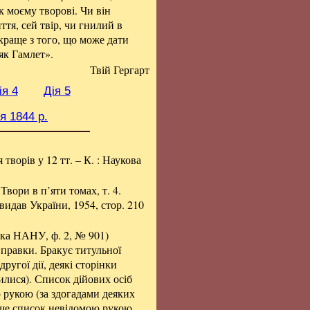
к моєму творові. Чи він
ття, сей твір, чи гнилий в
йкраще з того, що може дати
як Гамлет».
Твій Гергарт
ія 4
Дія 5
я 1844 р.
я творів у 12 тт. – К. : Наукова
 Твори в п’яти томах, т. 4.
видав України, 1954, стор. 210
нка НАНУ, ф. 2, № 901)
 правки. Бракує титульної
другої дії, деякі сторінки
илися). Список дійових осіб
 рукою (за здогадами деяких
 ще список невідомою рукою